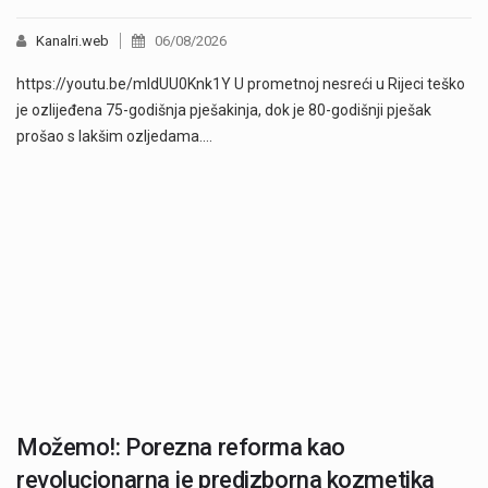
Kanalri.web
06/08/2026
https://youtu.be/mldUU0Knk1Y U prometnoj nesreći u Rijeci teško
je ozlijeđena 75-godišnja pješakinja, dok je 80-godišnji pješak
prošao s lakšim ozljedama.…
Možemo!: Porezna reforma kao
revolucionarna je predizborna kozmetika