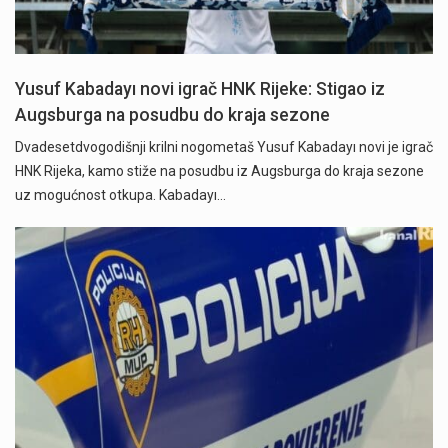
Yusuf Kabadayı novi igrač HNK Rijeke: Stigao iz
Augsburga na posudbu do kraja sezone
Dvadesetdvogodišnji krilni nogometaš Yusuf Kabadayı novi je igrač
HNK Rijeka, kamo stiže na posudbu iz Augsburga do kraja sezone
uz mogućnost otkupa. Kabadayı…