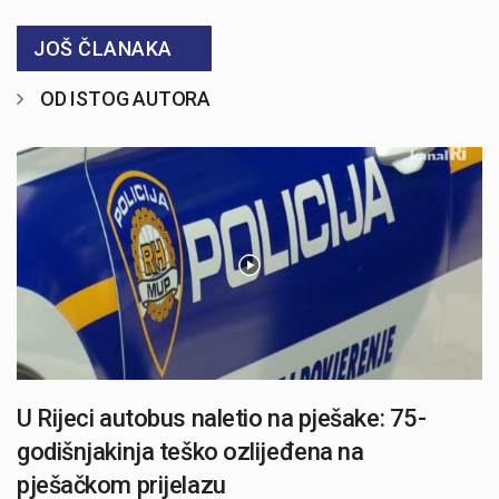
JOŠ ČLANAKA
OD ISTOG AUTORA
U Rijeci autobus naletio na pješake: 75-
godišnjakinja teško ozlijeđena na
pješačkom prijelazu