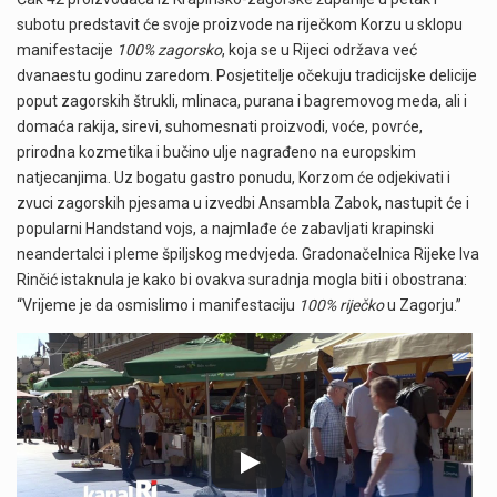
subotu predstavit će svoje proizvode na riječkom Korzu u sklopu
manifestacije
100% zagorsko
, koja se u Rijeci održava već
dvanaestu godinu zaredom. Posjetitelje očekuju tradicijske delicije
poput zagorskih štrukli, mlinaca, purana i bagremovog meda, ali i
domaća rakija, sirevi, suhomesnati proizvodi, voće, povrće,
prirodna kozmetika i bučino ulje nagrađeno na europskim
natjecanjima. Uz bogatu gastro ponudu, Korzom će odjekivati i
zvuci zagorskih pjesama u izvedbi Ansambla Zabok, nastupit će i
popularni Handstand vojs, a najmlađe će zabavljati krapinski
neandertalci i pleme špiljskog medvjeda. Gradonačelnica Rijeke Iva
Rinčić istaknula je kako bi ovakva suradnja mogla biti i obostrana:
“Vrijeme je da osmislimo i manifestaciju
100% riječko
u Zagorju.”