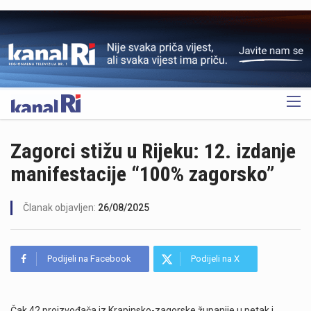
OGLAS
Zagorci stižu u Rijeku: 12. izdanje
manifestacije “100% zagorsko”
Članak objavljen:
26/08/2025
Podijeli na Facebook
Podijeli na X
Čak 42 proizvođača iz Krapinsko-zagorske županije u petak i