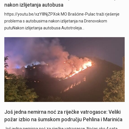
nakon izlijetanja autobusa
https://youtu.be/xzY8NjZPXok MO Brašćine-Pulac traži rješenje
problema s autobusima nakon izlijetanja na Drenovskom
putuNakon izlijetanja autobusa Autotroleja…
" />
Još jedna nemirna noć za riječke vatrogasce: Veliki
požar izbio na šumskom području Pehlina i Marinića
Još jedna nemirna noć za riječke vatrogasce. Noćas oko 4 sata