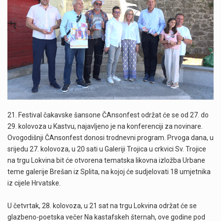
21. Festival čakavske šansone ČAnsonfest održat će se od 27. do
29. kolovoza u Kastvu, najavljeno je na konferenciji za novinare.
Ovogodišnji ČAnsonfest donosi trodnevni program. Prvoga dana, u
srijedu 27. kolovoza, u 20 sati u Galeriji Trojica u crkvici Sv. Trojice
na trgu Lokvina bit će otvorena tematska likovna izložba Urbane
teme galerije Brešan iz Splita, na kojoj će sudjelovati 18 umjetnika
iz cijele Hrvatske.
U četvrtak, 28. kolovoza, u 21 sat na trgu Lokvina održat će se
glazbeno-poetska večer Na kastafskeh šternah, ove godine pod