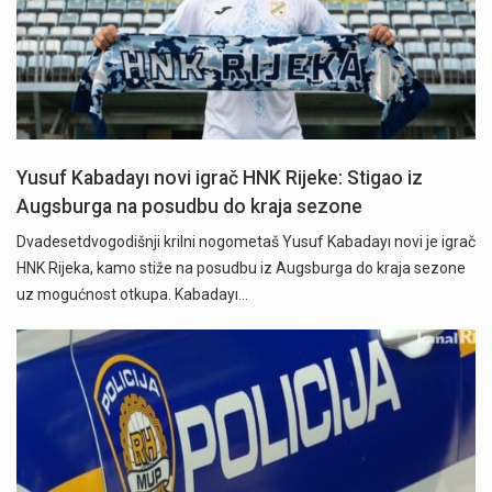
Yusuf Kabadayı novi igrač HNK Rijeke: Stigao iz
Augsburga na posudbu do kraja sezone
Dvadesetdvogodišnji krilni nogometaš Yusuf Kabadayı novi je igrač
HNK Rijeka, kamo stiže na posudbu iz Augsburga do kraja sezone
uz mogućnost otkupa. Kabadayı…