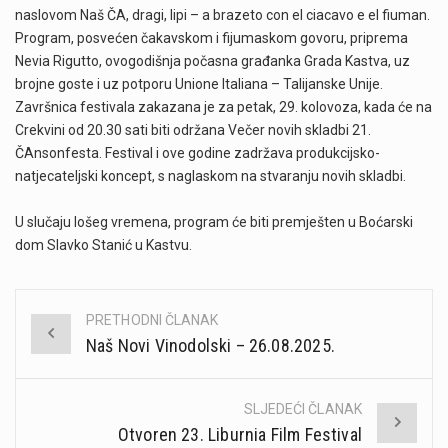
naslovom Naš ČA, dragi, lipi – a brazeto con el ciacavo e el fiuman.
Program, posvećen čakavskom i fijumaskom govoru, priprema
Nevia Rigutto, ovogodišnja počasna građanka Grada Kastva, uz
brojne goste i uz potporu Unione Italiana – Talijanske Unije.
Završnica festivala zakazana je za petak, 29. kolovoza, kada će na
Crekvini od 20.30 sati biti održana Večer novih skladbi 21.
ČAnsonfesta. Festival i ove godine zadržava produkcijsko-
natjecateljski koncept, s naglaskom na stvaranju novih skladbi.
U slučaju lošeg vremena, program će biti premješten u Boćarski
dom Slavko Stanić u Kastvu.
PRETHODNI ČLANAK
Post
Naš Novi Vinodolski – 26.08.2025.
navigation
SLJEDEĆI ČLANAK
Otvoren 23. Liburnia Film Festival