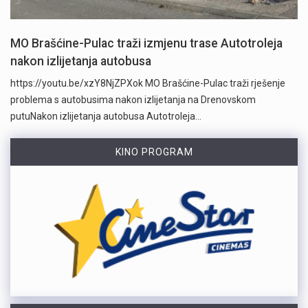
MO Brašćine-Pulac traži izmjenu trase Autotroleja
nakon izlijetanja autobusa
https://youtu.be/xzY8NjZPXok MO Brašćine-Pulac traži rješenje
problema s autobusima nakon izlijetanja na Drenovskom
putuNakon izlijetanja autobusa Autotroleja…
KINO PROGRAM