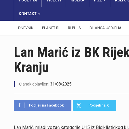
POČETNA
VIJESTI
RIJEKA
PGŽ
KULTU
KONTAKT
DNEVNIK
PLANET RI
RI PULS
BILANCA USPJEHA
Lan Marić iz BK Rijek
Kranju
Članak objavljen:
31/08/2025
Podijeli na Facebook
Podijeli na X
Lan Marić, mladi vozač kategorije U15 iz Biciklističkog klub