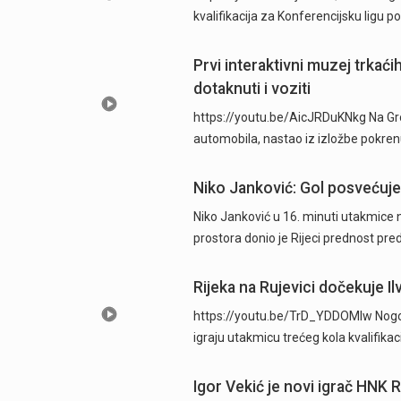
kvalifikacija za Konferencijsku ligu
Prvi interaktivni muzej trkać
dotaknuti i voziti
https://youtu.be/AicJRDuKNkg Na Grob
automobila, nastao iz izložbe pokre
Niko Janković: Gol posvećujem
Niko Janković u 16. minuti utakmice 
prostora donio je Rijeci prednost pre
Rijeka na Rujevici dočekuje Ilv
https://youtu.be/TrD_YDDOMIw Nogome
igraju utakmicu trećeg kola kvalifika
Igor Vekić je novi igrač HNK 