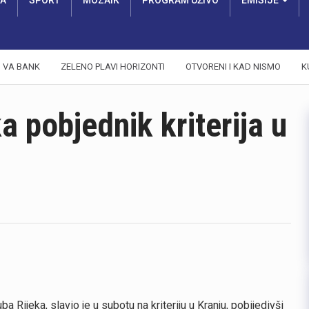
RA
SPORT
MOZAIK
PROGRAM UŽIVO
EMISIJE
VA BANK
ZELENO PLAVI HORIZONTI
OTVORENI I KAD NISMO
K
a pobjednik kriterija u
a Rijeka, slavio je u subotu na kriteriju u Kranju, pobijedivši