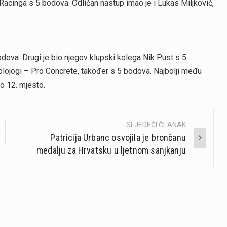
 Racinga s 5 bodova. Odličan nastup imao je i Lukas Miljković,
odova. Drugi je bio njegov klupski kolega Nik Pust s 5
lojogi – Pro Concrete, također s 5 bodova. Najbolji među
o 12. mjesto.
SLJEDEĆI ČLANAK
Patricija Urbanc osvojila je brončanu
medalju za Hrvatsku u ljetnom sanjkanju