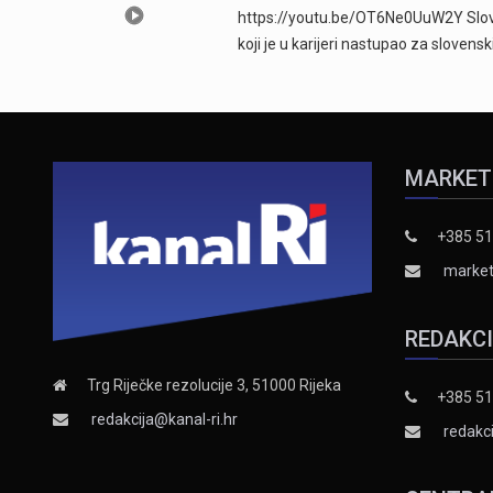
https://youtu.be/OT6Ne0UuW2Y Sloven
koji je u karijeri nastupao za slovens
MARKET
+385 51
market
REDAKC
Trg Riječke rezolucije 3, 51000 Rijeka
+385 51
redakcija@kanal-ri.hr
redakci