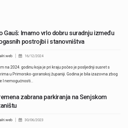
o Gauš: Imamo vrlo dobru suradnju između
ogasnih postrojbi i stanovništva
alri.web
16/12/2024
m na 2024. godinu koja je pri kraju počeo je posljednji susret s
rima u Primorsko-goranskoj županiji. Godina je bila izazovna zbog
ije I nemogućnosti…
remena zabrana parkiranja na Senjskom
taništu
alri.web
30/06/2023