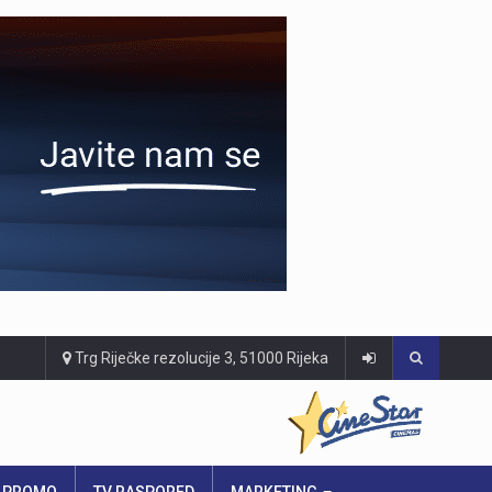
Trg Riječke rezolucije 3, 51000 Rijeka