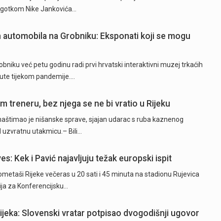
 pogotkom Nike Jankovića…
ih automobila na Grobniku: Eksponati koji se mogu
niku već petu godinu radi prvi hrvatski interaktivni muzej trkaćih
nute tijekom pandemije.…
 treneru, bez njega se ne bi vratio u Rijeku
naštimao je nišanske sprave, sjajan udarac s ruba kaznenog
d uzvratnu utakmicu.– Bili…
es: Kek i Pavić najavljuju težak europski ispit
taši Rijeke večeras u 20 sati i 45 minuta na stadionu Rujevica
cija za Konferencijsku…
Rijeka: Slovenski vratar potpisao dvogodišnji ugovor