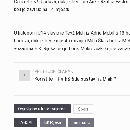
Concrete s 9 bodova, dok je treći bio Anže Rant iz Factor
koji je završio na 14. mjestu.
U kategoriji U14 slavio je Tevž Meh iz Adrie Mobil s 13 b
bodova, dok je treće mjesto osvojio Miha Škarabot iz Meb
vozačima B.K. Rijeka bio je Loris Mokrovčak, koji je zauze
PRETHODNI ČLANAK
Post
Koristite li Park&Ride sustav na Mlaki?
navigation
Objavljeno u kategorijama:
Sport
TAGOVI:
BK Rijeka
lan marić