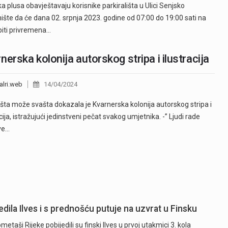
eka plusa obavještavaju korisnike parkirališta u Ulici Senjsko
nište da će dana 02. srpnja 2023. godine od 07:00 do 19:00 sati na
biti privremena…
nerska kolonija autorskog stripa i ilustracija
alri.web
14/04/2024
ta može svašta dokazala je Kvarnerska kolonija autorskog stripa i
cija, istražujući jedinstveni pečat svakog umjetnika. -” Ljudi rade
ve…
dila Ilves i s prednošću putuje na uzvrat u Finsku
ši Rijeke pobijedili su finski Ilves u prvoj utakmici 3. kola