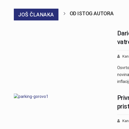
OD ISTOG AUTORA
JOŠ ČLANAKA
Dari
vatr
Kan
Osvrto
novina
inflac
Priv
pris
Kan