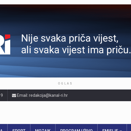
OGLAS
19
Email: redakcija@kanal-ri.hr