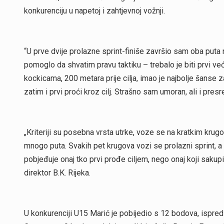
konkurenciju u napetoj i zahtjevnoj vožnji.
“U prve dvije prolazne sprint-finiše završio sam oba puta 
pomoglo da shvatim pravu taktiku – trebalo je biti prvi ve
kockicama, 200 metara prije cilja, imao je najbolje šanse z
zatim i prvi proći kroz cilj. Strašno sam umoran, ali i presr
„Kriteriji su posebna vrsta utrke, voze se na kratkim krug
mnogo puta. Svakih pet krugova vozi se prolazni sprint, a o
pobjeđuje onaj tko prvi prođe ciljem, nego onaj koji sakup
direktor B.K. Rijeka.
U konkurenciji U15 Marić je pobijedio s 12 bodova, ispre