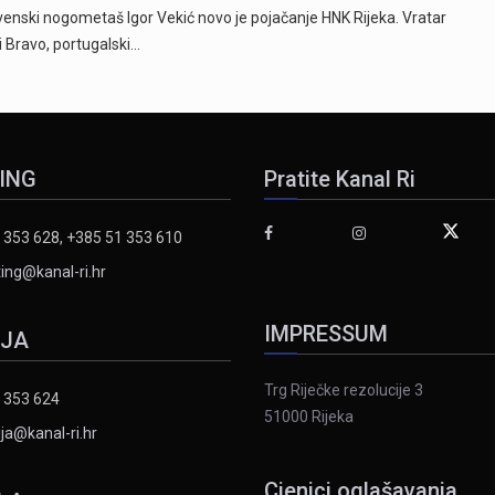
ski nogometaš Igor Vekić novo je pojačanje HNK Rijeka. Vratar
ki Bravo, portugalski…
ING
Pratite Kanal Ri
 353 628, +385 51 353 610
ing@kanal-ri.hr
IMPRESSUM
IJA
Trg Riječke rezolucije 3
 353 624
51000 Rijeka
ja@kanal-ri.hr
Cjenici oglašavanja