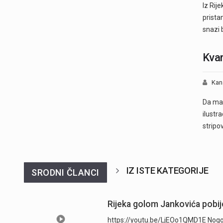
Iz Rij
prista
snazi 
Kvar
Kan
Da maš
ilustra
stripo
IZ ISTE KATEGORIJE
SRODNI ČLANCI
Rijeka golom Jankovića pobije
https://youtu.be/LjEOo1QMD1E Nogometa