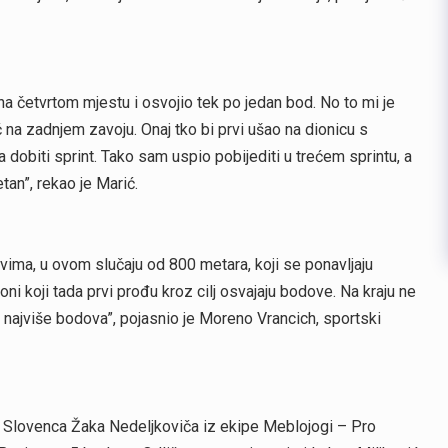
na četvrtom mjestu i osvojio tek po jedan bod. No to mi je
ć na zadnjem zavoju. Onaj tko bi prvi ušao na dionicu s
a dobiti sprint. Tako sam uspio pobijediti u trećem sprintu, a
etan”, rekao je Marić.
ovima, u ovom slučaju od 800 metara, koji se ponavljaju
ni koji tada prvi prođu kroz cilj osvajaju bodove. Na kraju ne
i najviše bodova”, pojasnio je Moreno Vrancich, sportski
d Slovenca Žaka Nedeljkoviča iz ekipe Meblojogi – Pro