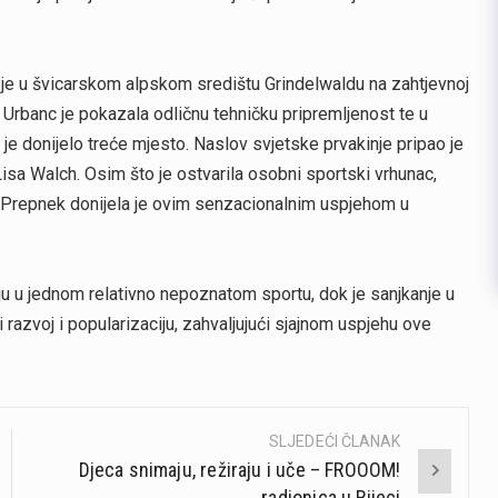
o je u švicarskom alpskom središtu Grindelwaldu na zahtjevnoj
Urbanc je pokazala odličnu tehničku pripremljenost te u
j je donijelo treće mjesto. Naslov svjetske prvakinje pripao je
isa Walch. Osim što je ostvarila osobni sportski vrhunac,
a Prepnek donijela je ovim senzacionalnim uspjehom u
ju u jednom relativno nepoznatom sportu, dok je sanjkanje u
 razvoj i popularizaciju, zahvaljujući sjajnom uspjehu ove
SLJEDEĆI ČLANAK
Djeca snimaju, režiraju i uče – FROOOM!
radionica u Rijeci