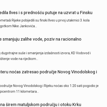
dila Ilves i s prednošću putuje na uzvrat u Finsku
ši Rijeke pobijedili su finski Ilves u prvoj utakmici 3. kola
 pogotkom Nike Jankovića…
 smanjuju zalihe vode, poziv na racionalno
ugotrajne suše i smanjenja izdašnosti izvora, KD Vodovod i
rištenje vode na riječkom…
hteru noćas zatresao područje Novog Vinodolskog i
odručje Novog Vinodolskog i Rijeku noćas oko 1:20 sati pogodio je
epicentrom 11 kilometara…
 na širem matuljskom području i otoku Krku