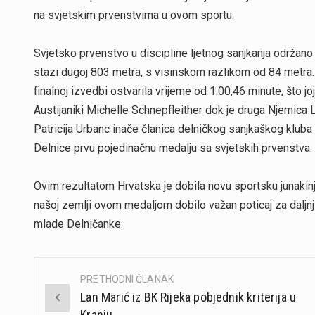
na svjetskim prvenstvima u ovom sportu.
Svjetsko prvenstvo u discipline ljetnog sanjkanja održan
stazi dugoj 803 metra, s visinskom razlikom od 84 metra. 
finalnoj izvedbi ostvarila vrijeme od 1:00,46 minute, što jo
Austijaniki Michelle Schnepfleither dok je druga Njemica L
Patricija Urbanc inače članica delničkog sanjkaškog klub
Delnice prvu pojedinačnu medalju sa svjetskih prvenstva.
Ovim rezultatom Hrvatska je dobila novu sportsku junakin
našoj zemlji ovom medaljom dobilo važan poticaj za daljnji
mlade Delničanke.
PRETHODNI ČLANAK
Post
Lan Marić iz BK Rijeka pobjednik kriterija u
navigation
Kranju