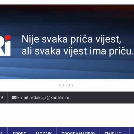
OGLAS
19
Email: redakcija@kanal-ri.hr