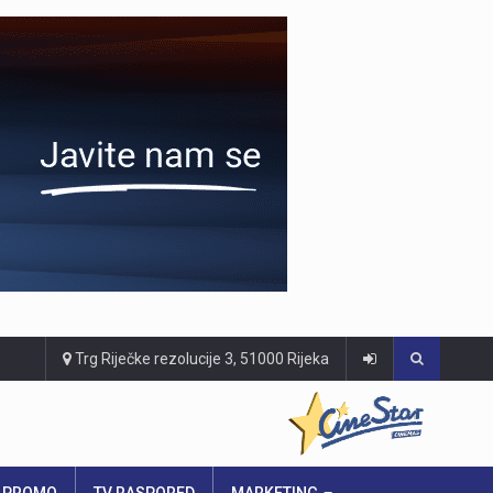
Trg Riječke rezolucije 3, 51000 Rijeka