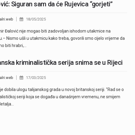
vić: Siguran sam da će Rujevica “gorjeti”
alri.web
18/05/2025
r Đalović nije mogao biti zadovoljan ishodom utakmice na
u.– Nismo ušli u utakmicu kako treba, govorili smo cijelo vrijeme da
 biti hrabri,…
anska kriminalistička serija snima se u Rijeci
alri.web
17/03/2025
je dobila ulogu talijanskog grada u novoj britanskoj seriji. "Rad se o
alističkoj seriji koja se događa u današnjem vremenu, ne smijem
etalja…