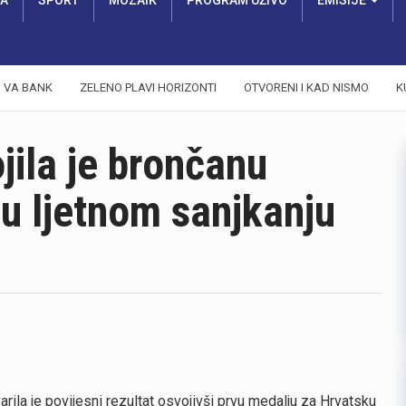
RA
SPORT
MOZAIK
PROGRAM UŽIVO
EMISIJE
VA BANK
ZELENO PLAVI HORIZONTI
OTVORENI I KAD NISMO
K
jila je brončanu
u ljetnom sanjkanju
arila je povijesni rezultat osvojivši prvu medalju za Hrvatsku