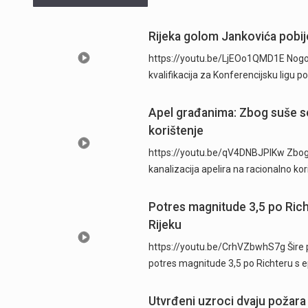
Rijeka golom Jankovića pobije
https://youtu.be/LjEOo1QMD1E Nogometa
kvalifikacija za Konferencijsku ligu
Apel građanima: Zbog suše se
korištenje
https://youtu.be/qV4DNBJPlKw Zbog d
kanalizacija apelira na racionalno ko
Potres magnitude 3,5 po Ric
Rijeku
https://youtu.be/CrhVZbwhS7g Šire p
potres magnitude 3,5 po Richteru s 
Utvrđeni uzroci dvaju požara