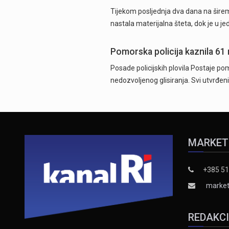
Tijekom posljednja dva dana na širem
nastala materijalna šteta, dok je u j
Pomorska policija kaznila 61
Posade policijskih plovila Postaje pom
nedozvoljenog glisiranja. Svi utvrđeni
MARKET
+385 51
market
REDAKC