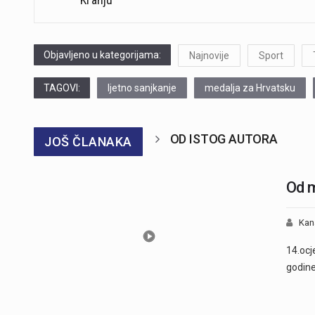
Objavljeno u kategorijama:
Najnovije
Sport
TAGOVI:
ljetno sanjkanje
medalja za Hrvatsku
OD ISTOG AUTORA
JOŠ ČLANAKA
Od m
Kan
14.ocj
godine