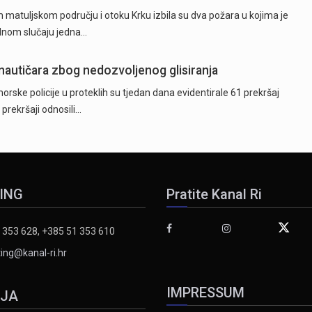
 matuljskom području i otoku Krku izbila su dva požara u kojima je
ednom slučaju jedna…
 nautičara zbog nedozvoljenog glisiranja
orske policije u proteklih su tjedan dana evidentirale 61 prekršaj
 prekršaji odnosili…
ING
Pratite Kanal Ri
 353 628, +385 51 353 610
ing@kanal-ri.hr
IMPRESSUM
IJA