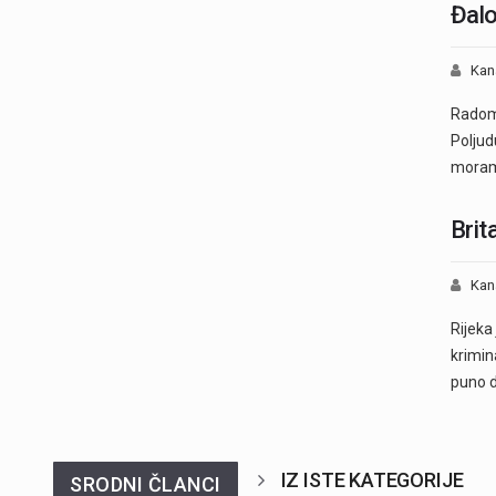
Đalo
Kan
Radomi
Poljud
moramo
Brit
Kan
Rijeka 
krimin
puno d
IZ ISTE KATEGORIJE
SRODNI ČLANCI