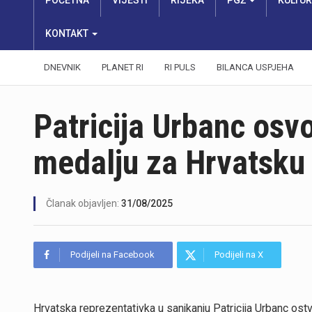
POČETNA
VIJESTI
RIJEKA
PGŽ
KULTU
KONTAKT
DNEVNIK
PLANET RI
RI PULS
BILANCA USPJEHA
Patricija Urbanc osvo
medalju za Hrvatsku 
Članak objavljen:
31/08/2025
Podijeli na Facebook
Podijeli na X
Hrvatska reprezentativka u sanjkanju Patricija Urbanc ostv