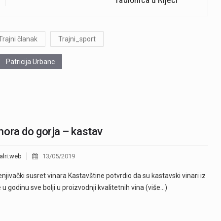
Trajni članak
Trajni_sport
Patricija Urbanc
ora do gorja – kastav
alri.web
13/05/2019
enjivački susret vinara Kastavštine potvrdio da su kastavski vinari iz
 u godinu sve bolji u proizvodnji kvalitetnih vina (više…)