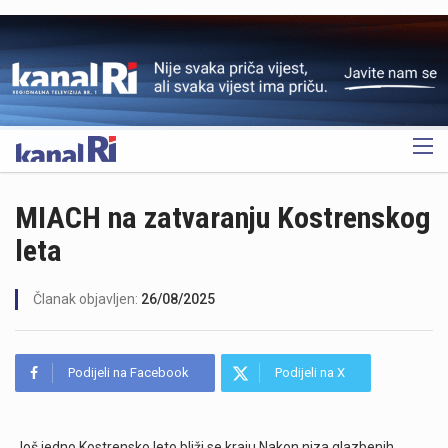
OGLAS
MIACH na zatvaranju Kostrenskog
leta
Članak objavljen:
26/08/2025
Podijeli na Facebook
Podijeli na X
Još jedno Kostrensko leto bliži se kraju Nakon niza glazbenih,