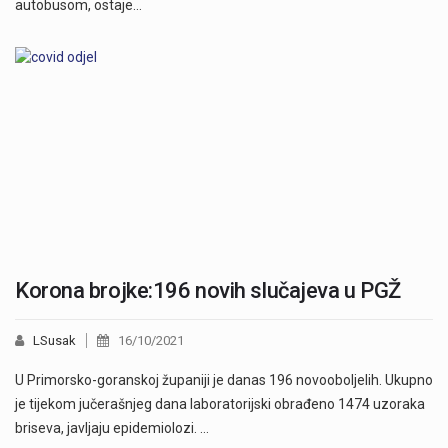
autobusom, ostaje…
Korona brojke:196 novih slučajeva u PGŽ
LSusak
16/10/2021
U Primorsko-goranskoj županiji je danas 196 novooboljelih. Ukupno
je tijekom jučerašnjeg dana laboratorijski obrađeno 1474 uzoraka
briseva, javljaju epidemiolozi. …