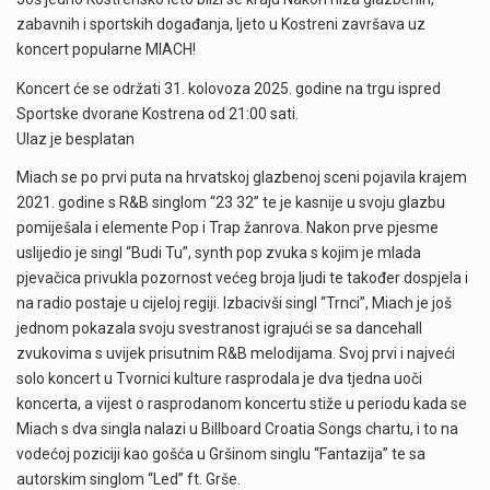
zabavnih i sportskih događanja, ljeto u Kostreni završava uz
koncert popularne MIACH!
Koncert će se održati 31. kolovoza 2025. godine na trgu ispred
Sportske dvorane Kostrena od 21:00 sati.
Ulaz je besplatan
Miach se po prvi puta na hrvatskoj glazbenoj sceni pojavila krajem
2021. godine s R&B singlom “23 32” te je kasnije u svoju glazbu
pomiješala i elemente Pop i Trap žanrova. Nakon prve pjesme
uslijedio je singl “Budi Tu”, synth pop zvuka s kojim je mlada
pjevačica privukla pozornost većeg broja ljudi te također dospjela i
na radio postaje u cijeloj regiji. Izbacivši singl “Trnci”, Miach je još
jednom pokazala svoju svestranost igrajući se sa dancehall
zvukovima s uvijek prisutnim R&B melodijama. Svoj prvi i najveći
solo koncert u Tvornici kulture rasprodala je dva tjedna uoči
koncerta, a vijest o rasprodanom koncertu stiže u periodu kada se
Miach s dva singla nalazi u Billboard Croatia Songs chartu, i to na
vodećoj poziciji kao gošća u Gršinom singlu “Fantazija” te sa
autorskim singlom “Led” ft. Grše.