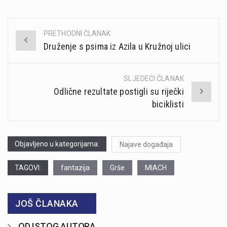
PRETHODNI ČLANAK
Post
Druženje s psima iz Azila u Kružnoj ulici
navigation
SLJEDEĆI ČLANAK
Odlične rezultate postigli su riječki
biciklisti
Objavljeno u kategorijama:
Najave događaja
TAGOVI:
fantazija
Grše
MIACH
JOŠ ČLANAKA
OD ISTOG AUTORA