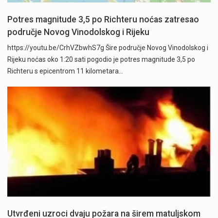
Potres magnitude 3,5 po Richteru noćas zatresao
područje Novog Vinodolskog i Rijeku
https://youtu.be/CrhVZbwhS7g Šire područje Novog Vinodolskog i
Rijeku noćas oko 1:20 sati pogodio je potres magnitude 3,5 po
Richteru s epicentrom 11 kilometara…
Utvrđeni uzroci dvaju požara na širem matuljskom