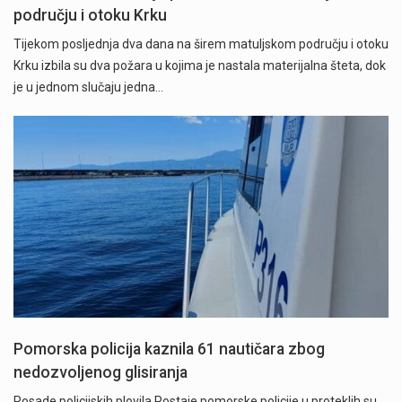
području i otoku Krku
Tijekom posljednja dva dana na širem matuljskom području i otoku
Krku izbila su dva požara u kojima je nastala materijalna šteta, dok
je u jednom slučaju jedna…
Pomorska policija kaznila 61 nautičara zbog
nedozvoljenog glisiranja
Posade policijskih plovila Postaje pomorske policije u proteklih su