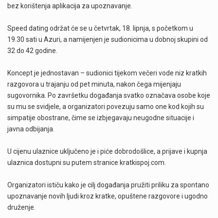
bez korištenja aplikacija za upoznavanje.
Speed dating održat će se u četvrtak, 18. lipnja, s početkom u
19.30 sati u Azuri, a namijenjen je sudionicima u dobnoj skupini od
32 do 42 godine.
Koncept je jednostavan – sudionici tijekom večeri vode niz kratkih
razgovora u trajanju od pet minuta, nakon čega mijenjaju
sugovornika. Po završetku događanja svatko označava osobe koje
su mu se svidjele, a organizatori povezuju samo one kod kojih su
simpatije obostrane, čime se izbjegavaju neugodne situacije i
javna odbijanja.
U cijenu ulaznice uključeno je i piće dobrodošlice, a prijave i kupnja
ulaznica dostupni su putem stranice kratkispoj.com.
Organizatori ističu kako je cilj događanja pružiti priliku za spontano
upoznavanje novih ljudi kroz kratke, opuštene razgovore i ugodno
druženje.