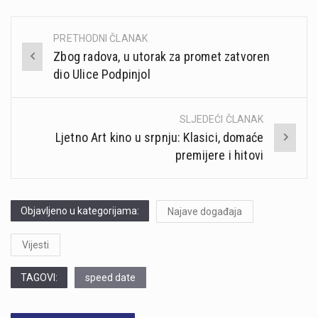
PRETHODNI ČLANAK
Post
Zbog radova, u utorak za promet zatvoren
navigation
dio Ulice Podpinjol
SLJEDEĆI ČLANAK
Ljetno Art kino u srpnju: Klasici, domaće
premijere i hitovi
Objavljeno u kategorijama:
Najave događaja
Vijesti
TAGOVI:
speed date