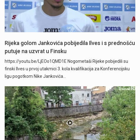
Rijeka golom Jankovića pobijedila Ilves i s prednošću
putuje na uzvrat u Finsku
https://youtu.be/LjEOo1QMD1E Nogometaši Rijeke pobijedili su
finski Ilves u prvoj utakmici 3. kola kvalifikacija za Konferencijsku
ligu pogotkom Nike Jankovića…