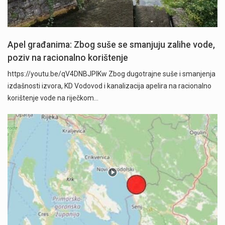
Apel građanima: Zbog suše se smanjuju zalihe vode,
poziv na racionalno korištenje
https://youtu.be/qV4DNBJPlKw Zbog dugotrajne suše i smanjenja
izdašnosti izvora, KD Vodovod i kanalizacija apelira na racionalno
korištenje vode na riječkom…