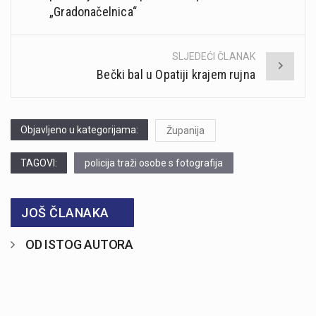
„Gradonačelnica“
SLJEDEĆI ČLANAK
Bečki bal u Opatiji krajem rujna
Objavljeno u kategorijama:
Županija
TAGOVI:
policija traži osobe s fotografija
JOŠ ČLANAKA
OD ISTOG AUTORA