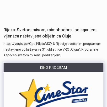
Rijeka: Svetom misom, mimohodom i polaganjem
vijenaca nastavljena obljetnica Oluje
https://youtu.be/Qpd19NdsMQY U Rijeci je svečanim programom
nastavljeno obilježavanje 31. obljetnice VRO „Oluja”. Program je
započeo svetom misom i podizanjem…
KINO PROGRAM