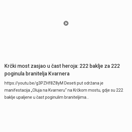
Krčki most zasjao u čast heroja: 222 baklje za 222
poginula branitelja Kvarnera
https://youtu.be/g3PZHf8Z8yM Deseti put održana je
manifestacija „Oluja na Kvarneru“ na Krčkom mostu, gdje su 222
baklje upaljene u čast poginulim braniteljima…