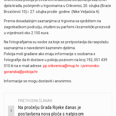
djela krađa, počinjenih u trgovinama u Crikvenici, 20. ožujka (Braće
Brozičević 10) i 27. ožujka prošle godine (Nike Veljačića 4).
Prema dosadašnjim saznanjima iz trgovina sa sjedištem na
zagrebačkom području, otuđeni su parfemi i kozmetički proizvodi
u vrijednosti oko 2.150 eura.
Na fotografijama su osobe za koje se pretpostavlja da raspolažu
saznanjima o navedenim kaznenim djelima.
Policija moli građane ako imaju informacije o osobama s
fotografije da ih dostave u policiju pozivom na broj 192, 051 439
010 ili na e-mail adrese:
pp.crikvenica@mup.hr
i
primorsko-
goranska@policija.hr
.
Informacije se mogu dostaviti i anonimno.
PRETHODNI ČLANAK
Post
Na pročelju Grada Rijeke danas je
navigation
postavljena nova ploča s natpisom