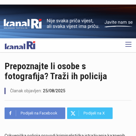
OGLAS
Prepoznajte li osobe s
fotografija? Traži ih policija
Članak objavljen:
25/08/2025
Podijeli na Facebook
Podijeli na X
Crikvenička policija provodi kriminalistička istraživanja kaznenih