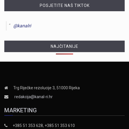
POSJETITE NAŠ TIKTOK
@kanalri
NAJČITANIJE
Trg Riječke rezolucije 3, 51000 Rijeka
redakcija@kanal-ri.hr
MARKETING
+385 51 353 628, +385 51 353 610