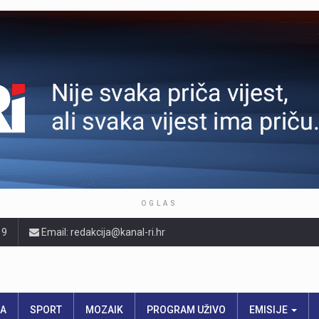
OGLAS
19
Email: redakcija@kanal-ri.hr
RA
SPORT
MOZAIK
PROGRAM UŽIVO
EMISIJE