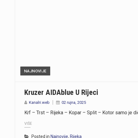
NAJNOVIJE
Kruzer AIDAblue U Rijeci
Kanalri.web
02 rujna, 2025
Krf – Trst – Rijeka – Kopar – Split – Kotor samo je d
VIŠE
Posted in
Najnovije
,
Rijeka