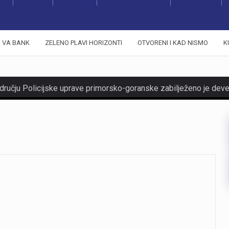
VA BANK
ZELENO PLAVI HORIZONTI
OTVORENI I KAD NISMO
K