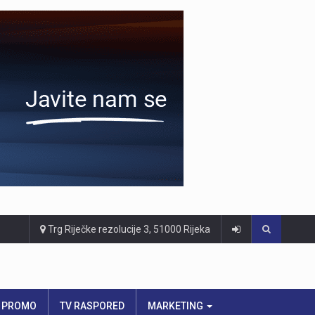
Trg Riječke rezolucije 3, 51000 Rijeka
PROMO
TV RASPORED
MARKETING