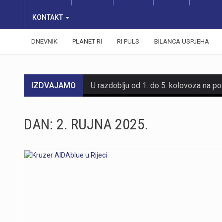
KONTAKT
DNEVNIK
PLANET RI
RI PULS
BILANCA USPJEHA
IZDVAJAMO
DAN:
2. RUJNA 2025.
https://youtu.be/mDR29ffvagE
https://youtu.be/t_-9LE0PJjw