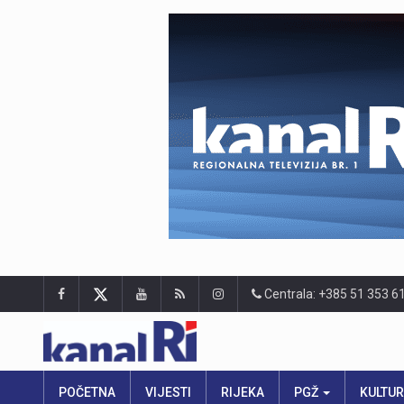
Centrala: +385 51 353 6
POČETNA
VIJESTI
RIJEKA
PGŽ
KULTU