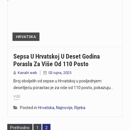
HRVATSKA
Sepsa U Hrvatskoj U Deset Godina
Porasla Za Više Od 110 Posto
Kanalri.web
03 rujna, 2025
Broj oboljelih od sepse u Hrvatskoj u posljednjem
desetljeću porastao je za više od 110 posto, pokazuju…
VIŠE
Posted in
Hrvatska
,
Najnovije
,
Rijeka
Page
Page
Prethodno
1
2