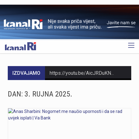
OGLAS
IZDVAJAMO
https://youtu.be/AicJRDuKNkg Na Grobniku već petu godinu radi prvi hrvatski interaktivni muzej trkaćih automobila, nastao iz izložbe pokrenute tijekom pandemije. Posebnost muzeja, koji vodi vlasnik Dorijan Kljun, jest u tome što posjetitelji mogu sjesti u vozila i čuti zvuk upaljenih motora, budući da većina eksponata i danas vozi utrke. Muzej privlači posjetitelje iz cijele Europe, a za 23. kolovoza najavljeno je drugo izdanje Grobnik Car Showa uz defile od sedamdesetak vozila i predstavljanje domaćih gastro specijaliteta. Više u videoprilogu:
Noćas, 7. Kolovoza u 1 sat i 20 minuta Seizmološka služba zabilježila je umjeren potres s epicentrom 11 km jugoistočno od Novog Vinodolskog. Magnituda potresa iznosila je 3.5 po Richteru, a intenzitet u epicentru iznosio je IV-V stupnja EMS ljestvice. Za sada nema informacija o materijalnoj šteti. Podrhtavanje su osjetili i građani na širem području Crikvenice, Krka i Senja
DAN:
3. RUJNA 2025.
HMNK Rijeka započeo je prodaju članskih iskaznica i sezonskih pretplata za novu futsal sezonu, koja će biti otvorena velikim derbijem protiv Hajduka u Sportskoj dvorani Zamet.Kupnja sezonske pretplate moguća je isključivo za članove kluba. Cijena pretplate iznosi 90 eura, dok djeca do 15 godina i osobe starije od 65 godina mogu svoju pretplatu kupiti po povlaštenoj cijeni od 45 eura.Sva mjesta u dvorani bit će numerirana, pa će svaki navijač prilikom kupnje odabrati svoje mjesto koje će ga čekati tijekom cijele sezone.Najmlađi navijači također imaju poseban razlog za dolazak u Zamet. Djeca do 10 godina imat će besplatan ulaz u posebno organiziran dječji sektor, osmišljen kako bi i oni mogli uživati u vrhunskom futsalu u sigurnom i prilagođenom okruženju.Nova sezona donosi i novo natjecanje - Liga kup, zbog čega u klubu očekuju najmanje 15 domaćih utakmica. To znači da će vlasnici sezonskih pretplata svaku utakmicu pratiti po cijeni od samo šest eura, odnosno tri eura za djecu i osobe starije od 65 godina, uz mogućnost da taj iznos bude i manji ako Rijeka izbori dodatne domaće susrete.Sezonske pretplate mogu se kupiti isključivo putem platforme Ticket4You. Digitalna ulaznica bit će dostavljena na e-mail adresu kupca, dok će fizičku člansku iskaznicu navijači…
https://youtu.be/bbJS07ZGQeU Tridesetosmogodišnji Denis Vejzović iz Hrvatske doživio je puknuće aneurizme u Irskoj, a obitelj ima manje od dana prije nego što liječnici u Corku isključe aparate za održavanje života. Liječnički tim donosi odluku o isključivanju, a obitelj hitno traži medicinski prijevoz i bolnicu u Hrvatskoj te prikuplja pomoć preko GoFundMe aplikacije.Donacije za pomoć obitelji i organizaciju liječničkog prijevoza mogu se uplatiti putem GoFundMe platforme. https://www.gofundme.com/f/help-denis-fight-for-his-life?lang=en_US&ts=1785938768 Više u videoprilogu:
https://youtu.be/Ms7A82drFtA