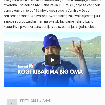
otvorena u srijedu na Rivi Ivana Pavla II u Omišlju, gdje se već prvih
dana okupilo više od 150 ribolovaca raspoređenih u više od
četrdeset posada. U akvatoriju Kvarnerskog zaljeva natjecatelji su
započeli borbu za plasman na svjetski big game fishing kup u
Kostariki, a prva dva dana donijela su uzbuđenja i vrijedne ulove.
PRETHODNI ČLANAK
Post