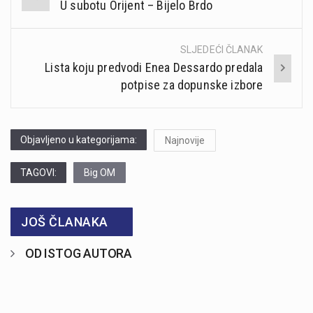
U subotu Orijent – Bijelo Brdo
navigation
SLJEDEĆI ČLANAK
Lista koju predvodi Enea Dessardo predala
potpise za dopunske izbore
Objavljeno u kategorijama:
Najnovije
TAGOVI:
Big OM
JOŠ ČLANAKA
OD ISTOG AUTORA