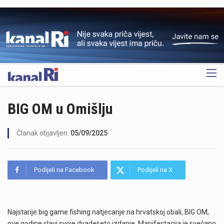
OGLAS
BIG OM u Omišlju
Članak objavljen:
05/09/2025
Podijeli na Facebook
Podijeli na X
Najstarije big game fishing natjecanje na hrvatskoj obali, BIG OM,
ove godine slavi svoje dvadeseto izdanje. Manifestacija je svečano