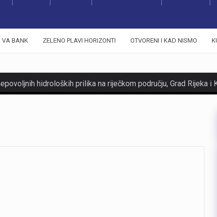
VA BANK
ZELENO PLAVI HORIZONTI
OTVORENI I KAD NISMO
K