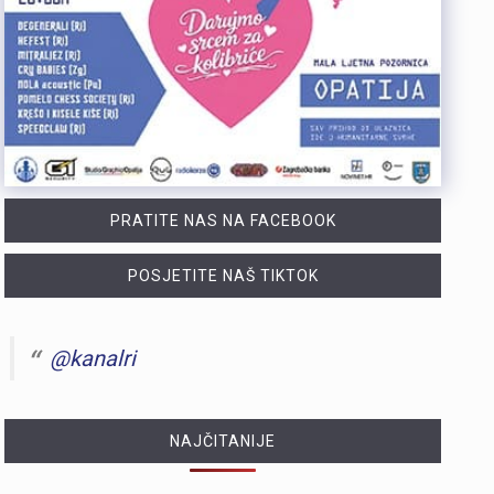
https://youtu.be/OT6Ne0UuW2Y Slovenski nogometaš Igor Vekić novo je pojačanje HNK Rijeka. Vratar koji je u karijeri nastupao za slovenski Bravo, portugalski Paços de Ferreira i danski Vejle potpisao je s riječkim klubom ugovor na dvije godine, uz mogućnost produljenja na još jednu godinu. Vekić već ima poveznicu s Rijekom jer je bio dio slovenske reprezentacije u vrijeme kada je izbornik bio Matjaž Kek. Više u videopprilogu:
https://youtu.be/YVbmHv3gA5o U sklopu obilježavanja Dana pobjede i domovinske zahvalnosti te Dana hrvatskih branitelja, na Gatu Karoline Riječke u Rijeci građanima su za razgledavanje otvoreni službeni brodovi državnih tijela. Posjetitelji su mogli obići policijski brod „Marino Jakominić“ i novi carinski brod „Šibenik“ te izbliza upoznati rad posada i tehnologiju na plovilima. Iako je brod Lučke kapetanije bio u luci, nije bio otvoren za razgledavanje, dok najavljeni brod Hrvatske ratne mornarice ove godine nije stigao u Rijeku. Više u videoprilogu:
https://youtu.be/g3PZHf8Z8yM Deseti put održana je manifestacija „Oluja na Kvarneru“ na Krčkom mostu, gdje su 222 baklje upaljene u čast poginulim braniteljima Primorsko-goranske županije. Uz sudjelovanje brojnih posjetitelja i navijačkih udruga, događaj je prenio poruku trajnog sjećanja na branitelje koji su dali život za slobodu.Na Krčkom mostu održana je deseta po redu manifestacija „Oluja na Kvarneru“ u spomen na 222 poginula branitelja s područja Primorsko-goranske županije. Svaka od 222 baklje simbolizirala je ime, uspomenu i zahvalnost na poginule u Domovinskom ratu. Više u videoprilogu:
Otvorene su prijave za šesto izdanje amaterskog stolnoteniskog turnira Pajol Open. Turnir zajednički organiziraju Pajol Beach Bar i Distune Promotion. I ove se godine igra za projekt PingPongParkinson®. To je inicijativa namijenjena osobama oboljelima od Parkinsonove bolesti. Projekt je u New Yorku pokrenuo riječki glazbenik svjetskoga glasa Nenad Bach. Njemu je bolest dijagnosticirana, a nakon redovitog igranja stolnog tenisa primijetio je značajna poboljšanja. Danas u svijetu postoji više od 400 klubova u 30 zemalja. Održavaju se nacionalna i svjetska prvenstva. Sav prihod od kotizacija iznosi 10 eura. Novac je namijenjen za PingPongParkinson® Rijeka. Klub pomaže poboljšanju kvalitete života oboljelih osoba. Turnir je namijenjen isključivo amaterima. Profesionalni igrači i aktivni natjecatelji u klubovima ili ligama ne mogu sudjelovati. Prijaviti se mogu punoljetne osobe (od 18 godina) i strani državljani. Prijave traju do ponedjeljka, 17. kolovoza u 18 sati. Za prijavu je potrebno navesti: Ime i prezime Kontakt mobitel Naziv tima (obavezno samo za parove) Turnir se igra u pojedinačnoj i konkurenciji parova (maksimalno jedna prijava po osobi u obje kategorije), a format (kup ili skupine) ovisit će o broju sudionika. Kvalifikacije: Četvrtak, 20. kolovoza 2026. Završnica: Petak, 21. kolovoza 2026. (od 1. do 4. mjesta)U slučaju lošeg vremena (kiša/vjetar) turnir se…
PRATITE NAS NA FACEBOOK
POSJETITE NAŠ TIKTOK
@kanalri
NAJČITANIJE