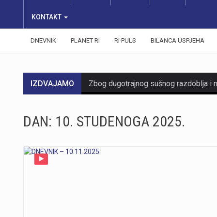
KONTAKT
DNEVNIK
PLANET RI
RI PULS
BILANCA USPJEHA
IZDVAJAMO
DAN:
10. STUDENOGA 2025.
https://youtu.be/mDR29ffvagE
https://youtu.be/t_-9LE0PJjw