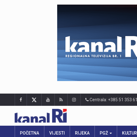
Centrala: +385 51 353 6
POČETNA
VIJESTI
RIJEKA
PGŽ
KULTU