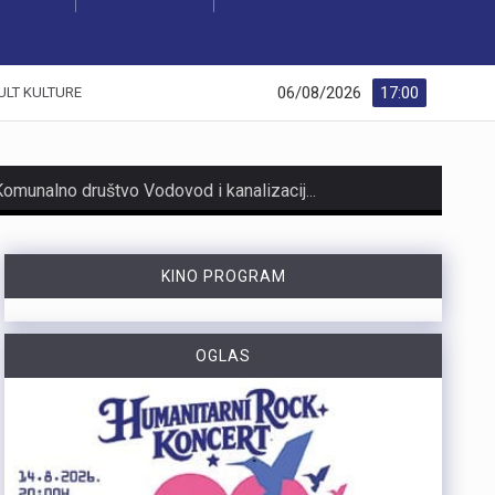
06/08/2026
17:00
ULT KULTURE
Zbog dugotrajnog sušnog razdoblja i nepovoljnih hidroloških prilika na riječkom području, Grad Rijeka i Komunalno društvo Vodovod i kanalizacija uputili su apel javnosti. Građani, gospodarstvo, turistički sektor i svi ostali korisnici pozivaju se na odgovorno i racionalno korištenje vode. Vodoopskrba je u ovom trenutku stabilna te su osigurane dostatne količine zdravstveno ispravne vode za ljudsku potrošnju. Međutim, raspoložive zalihe vode postupno se smanjuju, dok je vodoopskrbni sustav izložen povećanom opterećenju. Iz tog se razloga preventivno poziva na dobrovoljnu štednju kako bi se očuvala stabilnost sustava tijekom ostatka ljeta. Ovogodišnje hidrološke prilike znatno su nepovoljnije od uobičajenih. Nakon obilnog početka godine uslijedili su izrazito sušni proljetni mjeseci. Količina oborina tijekom svibnja, lipnja i srpnja nije bila dovoljna za značajnije obnavljanje podzemnih vodnih zaliha, zbog čega se riječki vodoopskrbni sustav dulje nego inače oslanja na crpljenje vode iz priobalnih izvorišta. Unatoč nepovoljnim prilikama, razloga za zabrinutost nema. Trenutačno nema potrebe za uvođenjem ograničenja korištenja vode niti za redukcijama u vodoopskrbi. Ipak, nastavak sušnog razdoblja i najave iznadprosječno visokih temperatura zahtijevaju odgovorno upravljanje raspoloživim vodnim resursima. Preporuke za korisnike Cilj izdanih preporuka je smanjiti ukupnu dnevnu potrošnju vode za 10 do 15 posto, što se može ostvariti jednostavnim promjenama svakodnevnih navika. ne zalijevaju…
Turistička zajednica Kvarnera pokrenula je novi video serijal pod nazivom Nona Chef. Projekt se temelji na receptima koji se prenose generacijama. Nastali su od lokalnih namirnica iz mora, s otoka, iz gorja i vrtova. Cilj projekta je očuvanje kvarnerske gastronomske baštine. Recepti trebaju ostati dio svakodnevice novih generacija. Serijal upoznaje gledatelje s autentičnim kvarnerskim nonama. Prikazuje njihove obiteljske recepte i priče. Uz recepte, video susreti donose mirise domaće kuhinje. Važan dio serijala čine i lokalni dijalekti. Epizode donose izvorne izraze, sjećanja i životne priče. Svaka nova epizoda predstavlja novi recept i novo lice Kvarnera. Godina Europske regije gastronomije bila je povod za projekt. "Nadamo se da će naše none – i poneki nono - mnogima biti najljepši poziv da posjete Kvarner i upoznaju ga kroz njegove okuse", izjavila je Marijana Kalčić. Direktorica TZ Kvarnera ističe važnost ove priče. Projekt dočarava običaje i način života regije. Najave na društvenim mrežama već imaju pozitivne komentare. Publika time pokazuje da cijeni autentične priče.Serijal se može pratiti na digitalnim kanalima TZ Kvarnera. Prvi video i najava dostupni su na Instagram profilu. Poveznice na najavu serijala Nona Chef i na prvi video: https://www.instagram.com/p/DbsDD-KsUCJ/
KINO PROGRAM
U razdoblju od 1. do 5. kolovoza na području Policijske uprave primorsko-goranske zabilježeno je devet provalnih krađa u domove, od kojih su tri ostale u pokušaju. Kaznena djela počinjena su u centru Rijeke, na Trsatu, na području općine Čavle te na otocima Rabu i Krku. Nepoznati počinitelji su iz stambenih objekata otuđili novac, nakit i satove. Ukupna materijalna šteta procjenjuje se na više desetaka tisuća eura. Policijski službenici intenzivno tragaju za počiniteljima i otuđenim predmetima, a građanima donosimo službene savjete za zaštitu domova. Mehanička i tehnička zaštita Kvalitetna stolarija i brave: Ugradite protuprovalna vrata s kvalitetnim cilindrom i višestrukim zaključavanjem. Postavite dodatne zasune na prozore i balkonska vrata. Rasvjeta na senzor: Postavite senzorsku vanjsku rasvjetu ispred ulaza, u dvorištu i na balkonima jer provalnici izbjegavaju osvijetljena mjesta. Alarm i videonadzor: Vidljivo postavljene kamere i naljepnice upozorenja o alarmu djeluju kao snažan odvraćajući faktor. Svakodnevne navike Uvijek zaključavajte vrata: Zaključajte ulazna vrata i zatvorite prozore čak i kada odlazite na samo nekoliko minuta. Bez skrivenih ključeva: Nikada ne ostavljajte ključeve ispod otirača, u teglama za cvijeće ili iznad vrata. Provjera identiteta: Ne otvarajte vrata nepoznatim osobama dok ne utvrdite tko su Savjeti za dulja izbivanja i putovanja Stvorite privid prisutnosti: Zamolite…
https://youtu.be/zOgdGqUily8 U Muzeju grada Rijeke otvorena je izložba belgijske čipke pod nazivom „Suvremena umjetnost niti“. Riječ je o drugoj suradnji s Veleposlanstvom Kraljevine Belgije te udrugama „Artofil“ i „Living Lace“. Izložba okuplja radove 120 sudionika koji su čipku izrađivali na suvremen način, koristeći materijale poput keramike, čelika i stakla. Belgija je poznata kao kolijevka tradicionalne čipke na batiće, a izložba je povezana s poviješću same Palače šećera. Svi zainteresirani izložbu mogu pogledati do 6. rujna. Više u videoprilogu:
OGLAS