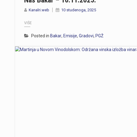
Naš Bakar – 10.11.2025.
Kanalri.web
10 studenoga, 2025
VIŠE
Posted in
Bakar
,
Emisije
,
Gradovi
,
PGŽ