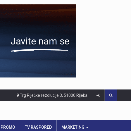
Trg Riječke rezolucije 3, 51000 Rijeka
PROMO
TV RASPORED
MARKETING