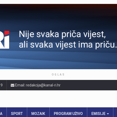
OGLAS
19
Email: redakcija@kanal-ri.hr
RA
SPORT
MOZAIK
PROGRAM UŽIVO
EMISIJE