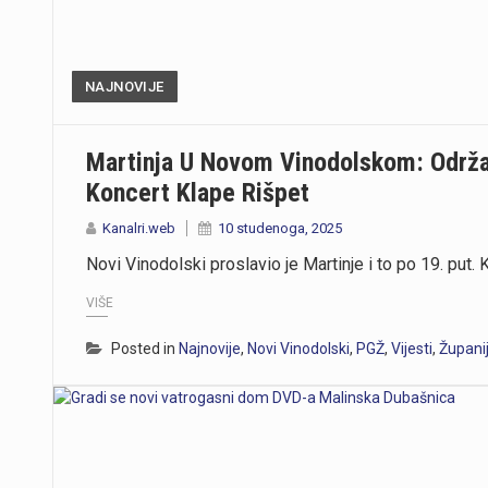
NAJNOVIJE
Martinja U Novom Vinodolskom: Održa
Koncert Klape Rišpet
Kanalri.web
10 studenoga, 2025
Novi Vinodolski proslavio je Martinje i to po 19. put
VIŠE
Posted in
Najnovije
,
Novi Vinodolski
,
PGŽ
,
Vijesti
,
Župani