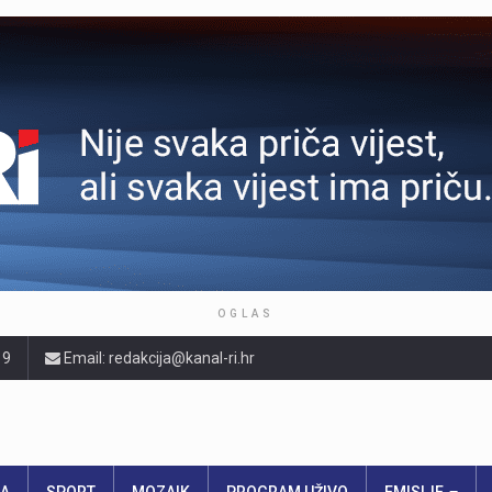
OGLAS
19
Email: redakcija@kanal-ri.hr