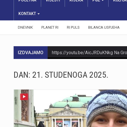
POČETNA
VIJESTI
RIJEKA
PGŽ
KULTU
KONTAKT
DNEVNIK
PLANET RI
RI PULS
BILANCA USPJEHA
IZDVAJAMO
DAN:
21. STUDENOGA 2025.
https://youtu.be/Ms7A82drFtA