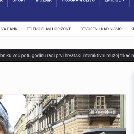
RA
SPORT
MOZAIK
PROGRAM UŽIVO
EMISIJE
VA BANK
ZELENO PLAVI HORIZONTI
OTVORENI I KAD NISMO
K