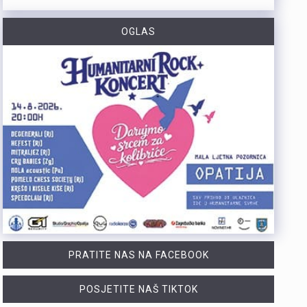
https://youtu.be/TrD_YDDOMIw Nogometaši Rijeke večeras u 20 sati i 45 minuta na stadionu Rujevica igraju utakmicu trećeg kola kvalifikacija za Konferencijsku ligu protiv finskog Ilvesa. Trener Matjaž Kek i igrač Branko Pavić naglašavaju kako u Europi nema mjesta za prosječnost te da ih očekuje teška utakmica protiv suparnika koji se dobro brani i kvalitetno izlazi u tranziciju. Cilj Rijeke je ostvariti što veću rezultatsku razliku u susretu koji traje najmanje 180 minuta. Više u videoprilogu:
OGLAS
Zbog dugotrajnog sušnog razdoblja i nepovoljnih hidroloških prilika na riječkom području, Grad Rijeka i Komunalno društvo Vodovod i kanalizacija uputili su apel javnosti. Građani, gospodarstvo, turistički sektor i svi ostali korisnici pozivaju se na odgovorno i racionalno korištenje vode. Vodoopskrba je u ovom trenutku stabilna te su osigurane dostatne količine zdravstveno ispravne vode za ljudsku potrošnju. Međutim, raspoložive zalihe vode postupno se smanjuju, dok je vodoopskrbni sustav izložen povećanom opterećenju. Iz tog se razloga preventivno poziva na dobrovoljnu štednju kako bi se očuvala stabilnost sustava tijekom ostatka ljeta. Ovogodišnje hidrološke prilike znatno su nepovoljnije od uobičajenih. Nakon obilnog početka godine uslijedili su izrazito sušni proljetni mjeseci. Količina oborina tijekom svibnja, lipnja i srpnja nije bila dovoljna za značajnije obnavljanje podzemnih vodnih zaliha, zbog čega se riječki vodoopskrbni sustav dulje nego inače oslanja na crpljenje vode iz priobalnih izvorišta. Unatoč nepovoljnim prilikama, razloga za zabrinutost nema. Trenutačno nema potrebe za uvođenjem ograničenja korištenja vode niti za redukcijama u vodoopskrbi. Ipak, nastavak sušnog razdoblja i najave iznadprosječno visokih temperatura zahtijevaju odgovorno upravljanje raspoloživim vodnim resursima. Preporuke za korisnike Cilj izdanih preporuka je smanjiti ukupnu dnevnu potrošnju vode za 10 do 15 posto, što se može ostvariti jednostavnim promjenama svakodnevnih navika. ne zalijevaju…
Turistička zajednica Kvarnera pokrenula je novi video serijal pod nazivom Nona Chef. Projekt se temelji na receptima koji se prenose generacijama. Nastali su od lokalnih namirnica iz mora, s otoka, iz gorja i vrtova. Cilj projekta je očuvanje kvarnerske gastronomske baštine. Recepti trebaju ostati dio svakodnevice novih generacija. Serijal upoznaje gledatelje s autentičnim kvarnerskim nonama. Prikazuje njihove obiteljske recepte i priče. Uz recepte, video susreti donose mirise domaće kuhinje. Važan dio serijala čine i lokalni dijalekti. Epizode donose izvorne izraze, sjećanja i životne priče. Svaka nova epizoda predstavlja novi recept i novo lice Kvarnera. Godina Europske regije gastronomije bila je povod za projekt. "Nadamo se da će naše none – i poneki nono - mnogima biti najljepši poziv da posjete Kvarner i upoznaju ga kroz njegove okuse", izjavila je Marijana Kalčić. Direktorica TZ Kvarnera ističe važnost ove priče. Projekt dočarava običaje i način života regije. Najave na društvenim mrežama već imaju pozitivne komentare. Publika time pokazuje da cijeni autentične priče.Serijal se može pratiti na digitalnim kanalima TZ Kvarnera. Prvi video i najava dostupni su na Instagram profilu. Poveznice na najavu serijala Nona Chef i na prvi video: https://www.instagram.com/p/DbsDD-KsUCJ/
U razdoblju od 1. do 5. kolovoza na području Policijske uprave primorsko-goranske zabilježeno je devet provalnih krađa u domove, od kojih su tri ostale u pokušaju. Kaznena djela počinjena su u centru Rijeke, na Trsatu, na području općine Čavle te na otocima Rabu i Krku. Nepoznati počinitelji su iz stambenih objekata otuđili novac, nakit i satove. Ukupna materijalna šteta procjenjuje se na više desetaka tisuća eura. Policijski službenici intenzivno tragaju za počiniteljima i otuđenim predmetima, a građanima donosimo službene savjete za zaštitu domova. Mehanička i tehnička zaštita Kvalitetna stolarija i brave: Ugradite protuprovalna vrata s kvalitetnim cilindrom i višestrukim zaključavanjem. Postavite dodatne zasune na prozore i balkonska vrata. Rasvjeta na senzor: Postavite senzorsku vanjsku rasvjetu ispred ulaza, u dvorištu i na balkonima jer provalnici izbjegavaju osvijetljena mjesta. Alarm i videonadzor: Vidljivo postavljene kamere i naljepnice upozorenja o alarmu djeluju kao snažan odvraćajući faktor. Svakodnevne navike Uvijek zaključavajte vrata: Zaključajte ulazna vrata i zatvorite prozore čak i kada odlazite na samo nekoliko minuta. Bez skrivenih ključeva: Nikada ne ostavljajte ključeve ispod otirača, u teglama za cvijeće ili iznad vrata. Provjera identiteta: Ne otvarajte vrata nepoznatim osobama dok ne utvrdite tko su Savjeti za dulja izbivanja i putovanja Stvorite privid prisutnosti: Zamolite…
PRATITE NAS NA FACEBOOK
POSJETITE NAŠ TIKTOK