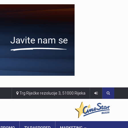
Trg Riječke rezolucije 3, 51000 Rijeka