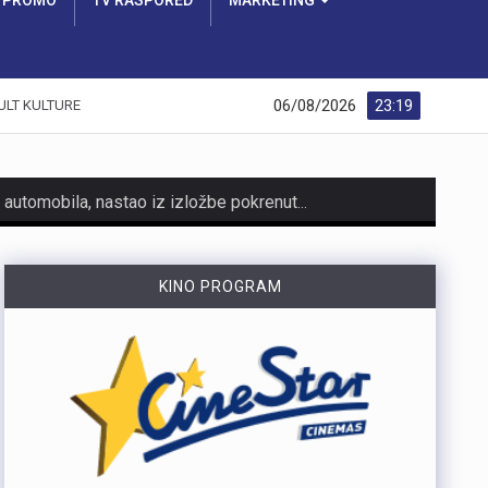
PROMO
TV RASPORED
MARKETING
06/08/2026
23:19
ULT KULTURE
https://youtu.be/AicJRDuKNkg Na Grobniku već petu godinu radi prvi hrvatski interaktivni muzej trkaćih automobila, nastao iz izložbe pokrenute tijekom pandemije. Posebnost muzeja, koji vodi vlasnik Dorijan Kljun, jest u tome što posjetitelji mogu sjesti u vozila i čuti zvuk upaljenih motora, budući da većina eksponata i danas vozi utrke. Muzej privlači posjetitelje iz cijele Europe, a za 23. kolovoza najavljeno je drugo izdanje Grobnik Car Showa uz defile od sedamdesetak vozila i predstavljanje domaćih gastro specijaliteta. Više u videoprilogu:
HMNK Rijeka započeo je prodaju članskih iskaznica i sezonskih pretplata za novu futsal sezonu, koja će biti otvorena velikim derbijem protiv Hajduka u Sportskoj dvorani Zamet.Kupnja sezonske pretplate moguća je isključivo za članove kluba. Cijena pretplate iznosi 90 eura, dok djeca do 15 godina i osobe starije od 65 godina mogu svoju pretplatu kupiti po povlaštenoj cijeni od 45 eura.Sva mjesta u dvorani bit će numerirana, pa će svaki navijač prilikom kupnje odabrati svoje mjesto koje će ga čekati tijekom cijele sezone.Najmlađi navijači također imaju poseban razlog za dolazak u Zamet. Djeca do 10 godina imat će besplatan ulaz u posebno organiziran dječji sektor, osmišljen kako bi i oni mogli uživati u vrhunskom futsalu u sigurnom i prilagođenom okruženju.Nova sezona donosi i novo natjecanje - Liga kup, zbog čega u klubu očekuju najmanje 15 domaćih utakmica. To znači da će vlasnici sezonskih pretplata svaku utakmicu pratiti po cijeni od samo šest eura, odnosno tri eura za djecu i osobe starije od 65 godina, uz mogućnost da taj iznos bude i manji ako Rijeka izbori dodatne domaće susrete.Sezonske pretplate mogu se kupiti isključivo putem platforme Ticket4You. Digitalna ulaznica bit će dostavljena na e-mail adresu kupca, dok će fizičku člansku iskaznicu navijači…
KINO PROGRAM
https://youtu.be/bbJS07ZGQeU Tridesetosmogodišnji Denis Vejzović iz Hrvatske doživio je puknuće aneurizme u Irskoj, a obitelj ima manje od dana prije nego što liječnici u Corku isključe aparate za održavanje života. Liječnički tim donosi odluku o isključivanju, a obitelj hitno traži medicinski prijevoz i bolnicu u Hrvatskoj te prikuplja pomoć preko GoFundMe aplikacije.Donacije za pomoć obitelji i organizaciju liječničkog prijevoza mogu se uplatiti putem GoFundMe platforme. https://www.gofundme.com/f/help-denis-fight-for-his-life?lang=en_US&ts=1785938768 Više u videoprilogu:
https://youtu.be/mldUU0Knk1Y U prometnoj nesreći u Rijeci teško je ozlijeđena 75-godišnja pješakinja, dok je 80-godišnji pješak prošao s lakšim ozljedama. Na njih je na pješačkom prijelazu naletio autobus kojim je upravljao 54-godišnji vozač. Nesreća se dogodila u utorak, 4. kolovoza, oko 18 sati na raskrižju Ulice Ivana Zajca i Ribarske ulice.
https://youtu.be/-_V3gJvjFjc Trodnevno obilježavanje Dana pobjede i 31. obljetnice Oluje u Rijeci zaključeno je bakljadom na Molo longu, gdje je zapaljeno 222 baklje za poginule branitelje Primorsko-goranske županije. Uz prigodni program, polaganje vijenaca i koncert grupe Opća opasnost, Rijeka je dostojanstveno obilježila najvažniji datum novije hrvatske povijesti. Više u videoprilogu: