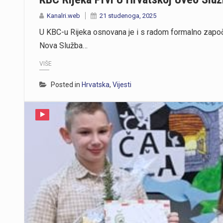
Kanalri.web
21 studenoga, 2025
U KBC-u Rijeka osnovana je i s radom formalno započ
Nova Služba…
VIŠE
Posted in
Hrvatska
,
Vijesti