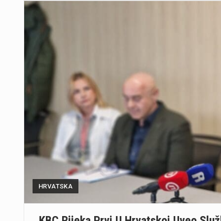
HRVATSKA
KBC Rijeka Prvi U Hrvatskoj Uveo Služ