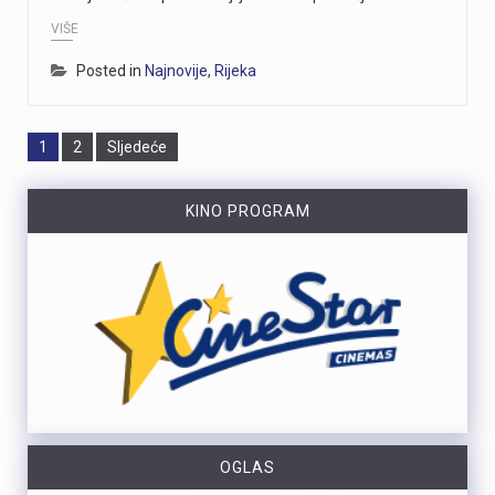
VIŠE
Posted in
Najnovije
,
Rijeka
Page
Page
1
2
Sljedeće
KINO PROGRAM
OGLAS