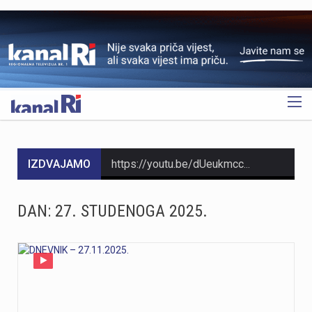
OGLAS
IZDVAJAMO
https://youtu.be/dUeukmccp5w U gospodarskoj zoni Volnik pokraj Cresa svečano je obilježen početak izgradnje novog vatrogasnog doma, što predstavlja jedan od najvažnijih infrastrukturnih projekata za tamošnje vatrogastvo. Umjesto kamena temeljca, u temelje je položena kutija s vatrogasnom sjekiricom, mlaznicom i drugim predmetima, a događaju su prisustvovali gradonačelnik Cresa Marin Gregorović te dužnosnici i članovi vatrogasnih društava. Više u videoprilogu:
https://youtu.be/MxppqkGISgM U umjetničkom paviljonu Juraj Šporer u Opatiji otvorena je izložba Pop arta pred gotovo 800 posjetitelja, nakon čega je održano i stručno vodstvo. Djela dolaze iz jedne od najvećih privatnih zbirki u Austriji koju su 1960-ih pokrenuli Peter Infeld i njegova majka, a uključuje i radove Andyja Warhola. Izložba ostaje otvorena do 27. rujna i može se razgledati svakim danom od 10 do 22 sata. Više u videoprilogu:
DAN:
27. STUDENOGA 2025.
https://youtu.be/aILFsriI-vk
https://youtu.be/LjEOo1QMD1E Nogometaši Rijeke pobijedili su finski Ilves u prvoj utakmici 3. kola kvalifikacija za Konferencijsku ligu pogotkom Nike Jankovića u 16. minuti. Unatoč minimalnoj prednosti s kojom putuju na uzvrat, trener Matjaž Kek izrazio je zabrinutost zbog manjka realizacije i nervoze u igri. Uzvratna utakmica igra se u Finskoj u četvrtak, 13. kolovoza s početkom u 18 sati. Više u videoprilogu:
https://youtu.be/qV4DNBJPlKw Zbog dugotrajne suše i smanjenja izdašnosti izvora, KD Vodovod i kanalizacija apelira na racionalno korištenje vode na riječkom području, iako su trenutne zalihe dostatne i nema potrebe za redukcijama. Cilj preporučenih mjera, koje uključuju zabranu zalijevanja travnjaka i pranja automobila, jest smanjenje dnevne potrošnje za 10 do 15 posto. Više u videoprilogu: