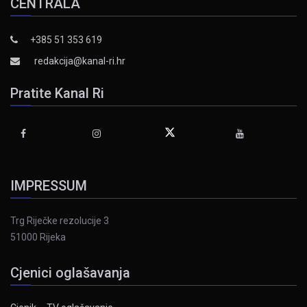
CENTRALA
+385 51 353 619
redakcija@kanal-ri.hr
Pratite Kanal Ri
IMPRESSUM
Trg Riječke rezolucije 3
51000 Rijeka
Cjenici oglašavanja