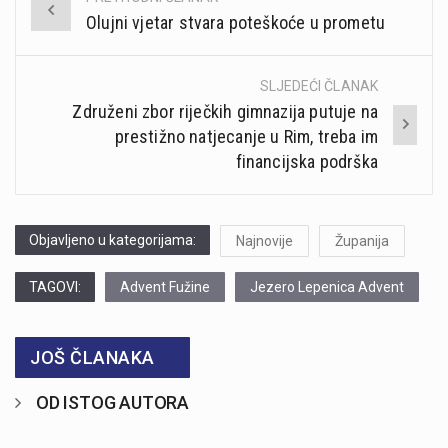
Post
Olujni vjetar stvara poteškoće u prometu
navigation
SLJEDEĆI ČLANAK
Združeni zbor riječkih gimnazija putuje na
prestižno natjecanje u Rim, treba im
financijska podrška
Objavljeno u kategorijama:
Najnovije
Županija
TAGOVI:
Advent Fužine
Jezero Lepenica Advent
JOŠ ČLANAKA
OD ISTOG AUTORA