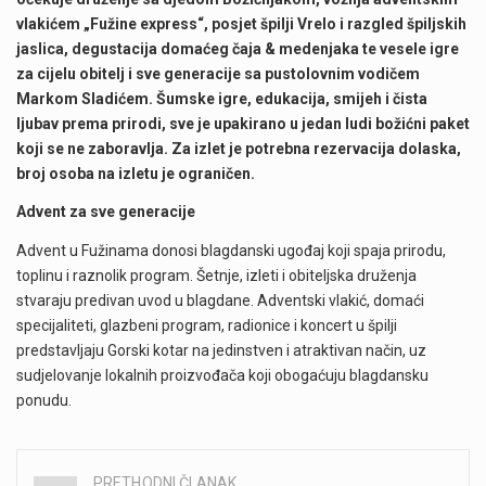
vlakićem „Fužine express“, posjet špilji Vrelo i razgled špiljskih
jaslica, degustacija domaćeg čaja & medenjaka te vesele igre
za cijelu obitelj i sve generacije sa pustolovnim vodičem
Markom Sladićem. Š
umske igre, edukacija, smijeh i čista
ljubav prema prirodi, sve je upakirano u jedan ludi božićni paket
koji se ne zaboravlja.
Za izlet je potrebna rezervacija dolaska,
broj osoba na izletu je ograničen.
Advent za sve generacije
Advent u Fužinama donosi blagdanski ugođaj koji spaja prirodu,
toplinu i raznolik program. Šetnje, izleti i obiteljska druženja
stvaraju predivan uvod u blagdane. Adventski vlakić, domaći
specijaliteti, glazbeni program, radionice i koncert u špilji
predstavljaju Gorski kotar na jedinstven i atraktivan način, uz
sudjelovanje lokalnih proizvođača koji obogaćuju blagdansku
ponudu.
PRETHODNI ČLANAK