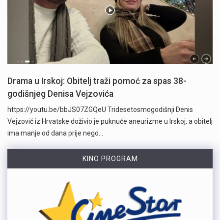
Drama u Irskoj: Obitelj traži pomoć za spas 38-
godišnjeg Denisa Vejzovića
https://youtu.be/bbJS07ZGQeU Tridesetosmogodišnji Denis
Vejzović iz Hrvatske doživio je puknuće aneurizme u Irskoj, a obitelj
ima manje od dana prije nego…
KINO PROGRAM