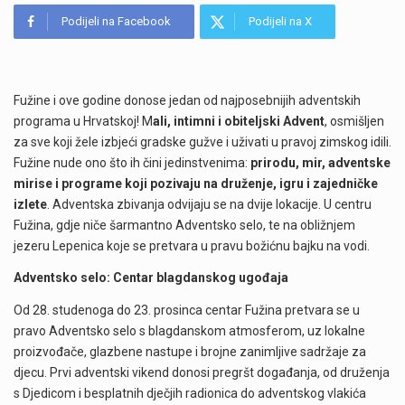
Podijeli na Facebook
Podijeli na X
Fužine i ove godine donose jedan od najposebnijih adventskih
programa u Hrvatskoj! M
ali, intimni i obiteljski Advent
, osmišljen
za sve koji žele izbjeći gradske gužve i uživati u pravoj zimskog idili.
Fužine nude ono što ih čini jedinstvenima:
prirodu, mir, adventske
mirise i programe koji pozivaju na druženje, igru i zajedničke
izlete
. Adventska zbivanja odvijaju se na dvije lokacije. U centru
Fužina, gdje niče šarmantno Adventsko selo, te na obližnjem
jezeru Lepenica koje se pretvara u pravu božićnu bajku na vodi.
Adventsko selo: Centar blagdanskog ugođaja
Od 28. studenoga do 23. prosinca centar Fužina pretvara se u
pravo Adventsko selo s blagdanskom atmosferom, uz lokalne
proizvođače, glazbene nastupe i brojne zanimljive sadržaje za
djecu. Prvi adventski vikend donosi pregršt događanja, od druženja
s Djedicom i besplatnih dječjih radionica do adventskog vlakića