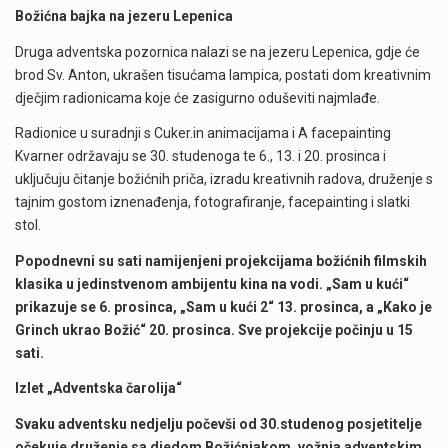
Božićna bajka na jezeru Lepenica
Druga adventska pozornica nalazi se na jezeru Lepenica, gdje će
brod Sv. Anton, ukrašen tisućama lampica, postati dom kreativnim
dječjim radionicama koje će zasigurno oduševiti najmlađe.
Radionice u suradnji s Cuker.in animacijama i A facepainting
Kvarner održavaju se 30. studenoga te 6., 13. i 20. prosinca i
uključuju čitanje božićnih priča, izradu kreativnih radova, druženje s
tajnim gostom iznenađenja, fotografiranje, facepainting i slatki
stol.
Popodnevni su sati namijenjeni projekcijama božićnih filmskih
klasika u jedinstvenom ambijentu kina na vodi. „Sam u kući“
prikazuje se 6. prosinca, „Sam u kući 2“ 13. prosinca, a „Kako je
Grinch ukrao Božić“ 20. prosinca. Sve projekcije počinju u 15
sati.
Izlet „Adventska čarolija“
Svaku adventsku nedjelju počevši od 30.studenog posjetitelje
očekuje druženje sa djedom Božićnjakom, vožnja adventskim