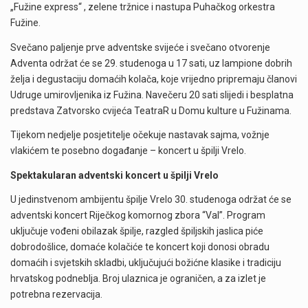
„Fužine express“ , zelene tržnice i nastupa Puhačkog orkestra
Fužine.
Svečano paljenje prve adventske svijeće i svečano otvorenje
Adventa održat će se 29. studenoga u 17 sati, uz lampione dobrih
želja i degustaciju domaćih kolača, koje vrijedno pripremaju članovi
Udruge umirovljenika iz Fužina. Navečeru 20 sati slijedi i besplatna
predstava Zatvorsko cvijeća TeatraR u Domu kulture u Fužinama.
Tijekom nedjelje posjetitelje očekuje nastavak sajma, vožnje
vlakićem te posebno događanje – koncert u špilji Vrelo.
Spektakularan adventski koncert u špilji Vrelo
U jedinstvenom ambijentu špilje Vrelo 30. studenoga održat će se
adventski koncert Riječkog komornog zbora “Val”. Program
uključuje vođeni obilazak špilje, razgled špiljskih jaslica piće
dobrodošlice, domaće kolačiće te koncert koji donosi obradu
domaćih i svjetskih skladbi, uključujući božićne klasike i tradiciju
hrvatskog podneblja. Broj ulaznica je ograničen, a za izlet je
potrebna rezervacija.