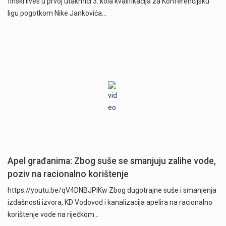
finski Ilves u prvoj utakmici 3. kola kvalifikacija za Konferencijsku
ligu pogotkom Nike Jankovića…
Apel građanima: Zbog suše se smanjuju zalihe vode,
poziv na racionalno korištenje
https://youtu.be/qV4DNBJPlKw Zbog dugotrajne suše i smanjenja
izdašnosti izvora, KD Vodovod i kanalizacija apelira na racionalno
korištenje vode na riječkom…