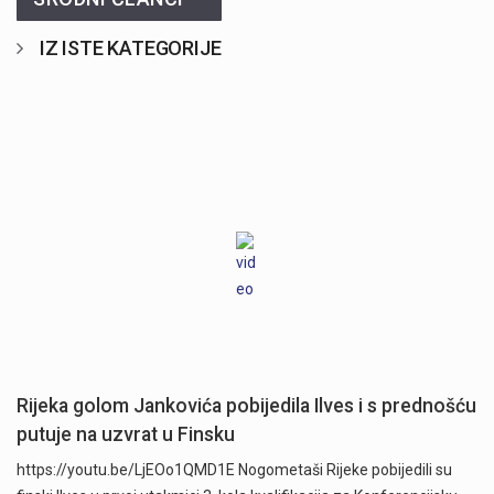
IZ ISTE KATEGORIJE
Rijeka golom Jankovića pobijedila Ilves i s prednošću
putuje na uzvrat u Finsku
https://youtu.be/LjEOo1QMD1E Nogometaši Rijeke pobijedili su