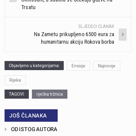
Trsatu
SLJEDEĆI ČLANAK
Na Zametu prikupljeno 6500 eura za
humanitarnu akciju Rokova borba
Objavljeno u kategorijama:
Emisije
Najnovije
Rijeka
TAGOVI:
riječka tržnica
JOŠ ČLANAKA
OD ISTOG AUTORA