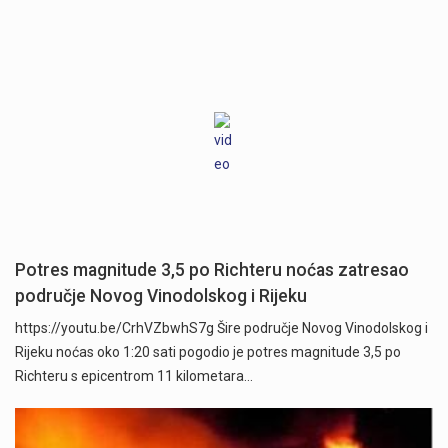
Potres magnitude 3,5 po Richteru noćas zatresao
područje Novog Vinodolskog i Rijeku
https://youtu.be/CrhVZbwhS7g Šire područje Novog Vinodolskog i
Rijeku noćas oko 1:20 sati pogodio je potres magnitude 3,5 po
Richteru s epicentrom 11 kilometara…