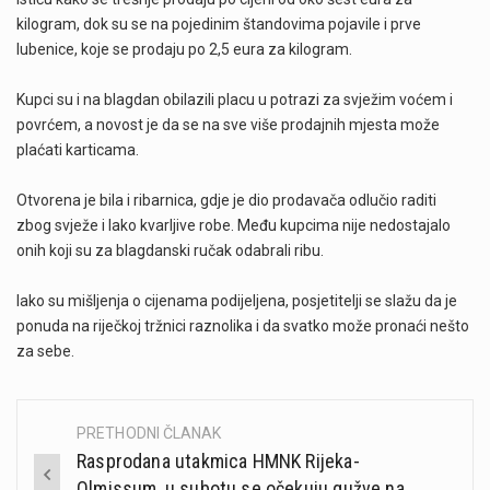
kilogram, dok su se na pojedinim štandovima pojavile i prve
lubenice, koje se prodaju po 2,5 eura za kilogram.
Kupci su i na blagdan obilazili placu u potrazi za svježim voćem i
povrćem, a novost je da se na sve više prodajnih mjesta može
plaćati karticama.
Otvorena je bila i ribarnica, gdje je dio prodavača odlučio raditi
zbog svježe i lako kvarljive robe. Među kupcima nije nedostajalo
onih koji su za blagdanski ručak odabrali ribu.
Iako su mišljenja o cijenama podijeljena, posjetitelji se slažu da je
ponuda na riječkoj tržnici raznolika i da svatko može pronaći nešto
za sebe.
PRETHODNI ČLANAK
Post
Rasprodana utakmica HMNK Rijeka-
navigation
Olmissum, u subotu se očekuju gužve na