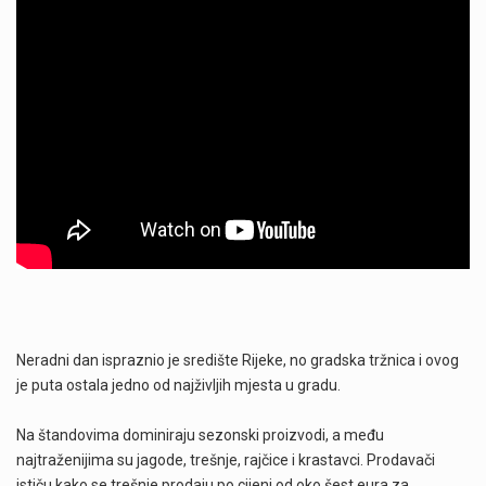
Neradni dan ispraznio je središte Rijeke, no gradska tržnica i ovog
je puta ostala jedno od najživljih mjesta u gradu.
Na štandovima dominiraju sezonski proizvodi, a među
najtraženijima su jagode, trešnje, rajčice i krastavci. Prodavači
ističu kako se trešnje prodaju po cijeni od oko šest eura za