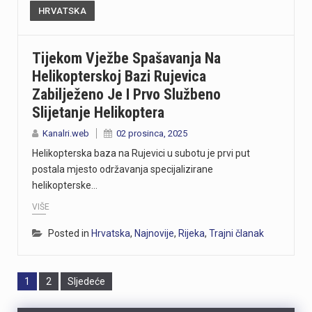
HRVATSKA
Tijekom Vježbe Spašavanja Na
Helikopterskoj Bazi Rujevica
Zabilježeno Je I Prvo Službeno
Slijetanje Helikoptera
Kanalri.web
02 prosinca, 2025
Helikopterska baza na Rujevici u subotu je prvi put
postala mjesto održavanja specijalizirane
helikopterske…
VIŠE
Posted in
Hrvatska
,
Najnovije
,
Rijeka
,
Trajni članak
Page
Page
1
2
Sljedeće