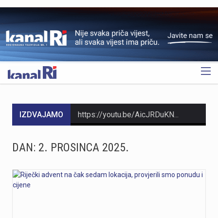
OGLAS
IZDVAJAMO
https://youtu.be/AicJRDuKNkg Na Grobniku već petu godinu radi prvi hrvatski interaktivni muzej trkaćih automobila, nastao iz izložbe pokrenute tijekom pandemije. Posebnost muzeja, koji vodi vlasnik Dorijan Kljun, jest u tome što posjetitelji mogu sjesti u vozila i čuti zvuk upaljenih motora, budući da većina eksponata i danas vozi utrke. Muzej privlači posjetitelje iz cijele Europe, a za 23. kolovoza najavljeno je drugo izdanje Grobnik Car Showa uz defile od sedamdesetak vozila i predstavljanje domaćih gastro specijaliteta. Više u videoprilogu:
HMNK Rijeka započeo je prodaju članskih iskaznica i sezonskih pretplata za novu futsal sezonu, koja će biti otvorena velikim derbijem protiv Hajduka u Sportskoj dvorani Zamet.Kupnja sezonske pretplate moguća je isključivo za članove kluba. Cijena pretplate iznosi 90 eura, dok djeca do 15 godina i osobe starije od 65 godina mogu svoju pretplatu kupiti po povlaštenoj cijeni od 45 eura.Sva mjesta u dvorani bit će numerirana, pa će svaki navijač prilikom kupnje odabrati svoje mjesto koje će ga čekati tijekom cijele sezone.Najmlađi navijači također imaju poseban razlog za dolazak u Zamet. Djeca do 10 godina imat će besplatan ulaz u posebno organiziran dječji sektor, osmišljen kako bi i oni mogli uživati u vrhunskom futsalu u sigurnom i prilagođenom okruženju.Nova sezona donosi i novo natjecanje - Liga kup, zbog čega u klubu očekuju najmanje 15 domaćih utakmica. To znači da će vlasnici sezonskih pretplata svaku utakmicu pratiti po cijeni od samo šest eura, odnosno tri eura za djecu i osobe starije od 65 godina, uz mogućnost da taj iznos bude i manji ako Rijeka izbori dodatne domaće susrete.Sezonske pretplate mogu se kupiti isključivo putem platforme Ticket4You. Digitalna ulaznica bit će dostavljena na e-mail adresu kupca, dok će fizičku člansku iskaznicu navijači…
DAN:
2. PROSINCA 2025.
https://youtu.be/bbJS07ZGQeU Tridesetosmogodišnji Denis Vejzović iz Hrvatske doživio je puknuće aneurizme u Irskoj, a obitelj ima manje od dana prije nego što liječnici u Corku isključe aparate za održavanje života. Liječnički tim donosi odluku o isključivanju, a obitelj hitno traži medicinski prijevoz i bolnicu u Hrvatskoj te prikuplja pomoć preko GoFundMe aplikacije.Donacije za pomoć obitelji i organizaciju liječničkog prijevoza mogu se uplatiti putem GoFundMe platforme. https://www.gofundme.com/f/help-denis-fight-for-his-life?lang=en_US&ts=1785938768 Više u videoprilogu:
https://youtu.be/Ms7A82drFtA
https://youtu.be/mldUU0Knk1Y U prometnoj nesreći u Rijeci teško je ozlijeđena 75-godišnja pješakinja, dok je 80-godišnji pješak prošao s lakšim ozljedama. Na njih je na pješačkom prijelazu naletio autobus kojim je upravljao 54-godišnji vozač. Nesreća se dogodila u utorak, 4. kolovoza, oko 18 sati na raskrižju Ulice Ivana Zajca i Ribarske ulice.