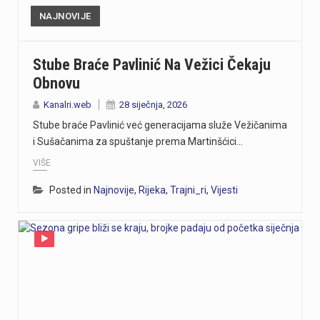
NAJNOVIJE
Stube Braće Pavlinić Na Vežici Čekaju
Obnovu
Kanalri.web
28 siječnja, 2026
Stube braće Pavlinić već generacijama služe Vežičanima
i Sušačanima za spuštanje prema Martinšćici…
VIŠE
Posted in
Najnovije
,
Rijeka
,
Trajni_ri
,
Vijesti