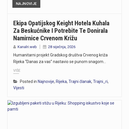
NAJNOVIJE
Ekipa Opatijskog Keight Hotela Kuhala
Za Beskućnike I Potrebite Te Donirala
Namirnice Crvenom Križu
Kanalri.web
28 siječnja, 2026
Humanitarni projekt Gradskog društva Crvenog križa
Rijeka “Danas za vas” nastavio se punom snagom…
VIŠE
Posted in
Najnovije
,
Rijeka
,
Trajni članak
,
Trajni_ri
,
Vijesti