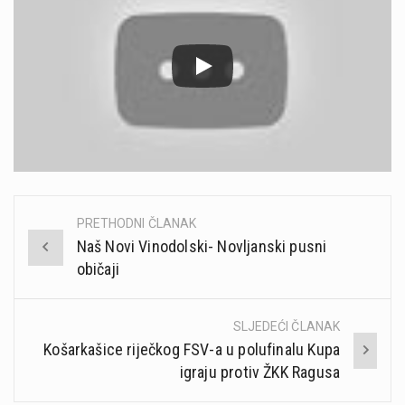
PRETHODNI ČLANAK
Post
Naš Novi Vinodolski- Novljanski pusni
navigation
običaji
SLJEDEĆI ČLANAK
Košarkašice riječkog FSV-a u polufinalu Kupa
igraju protiv ŽKK Ragusa