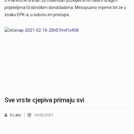
U Planetu Ri sretan 20.rođendan poželjeli smo našim dragim
prijateljima Grobničkim dondolašima. Mesopusno vrijeme bit će u
znaku EPK-a, u subotu im pristupa…
Sve vrste cjepiva primaju svi
D.Lalic
16/02/2021