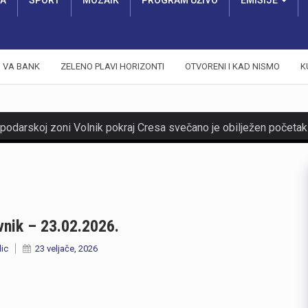
RA
SPORT
MOZAIK
PROGRAM UŽIVO
EMISIJE
VA BANK
ZELENO PLAVI HORIZONTI
OTVORENI I KAD NISMO
K
nik – 23.02.2026.
lic
23 veljače, 2026