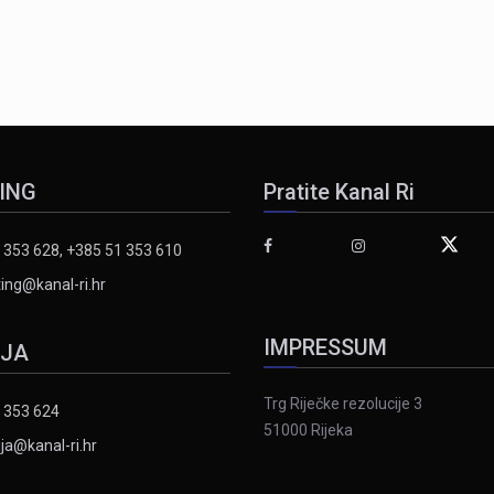
ING
Pratite Kanal Ri
 353 628, +385 51 353 610
ing@kanal-ri.hr
IMPRESSUM
IJA
Trg Riječke rezolucije 3
 353 624
51000 Rijeka
ja@kanal-ri.hr