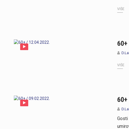
VIŠE
60+ 
D.La
VIŠE
60+ 
D.La
Gosti
umiro