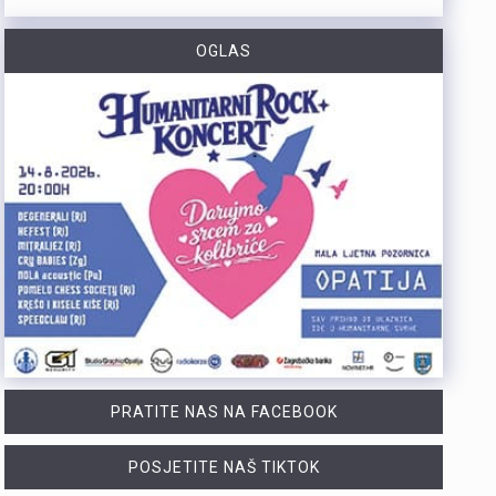
https://youtu.be/CrhVZbwhS7g Šire područje Novog Vinodolskog i Rijeku noćas oko 1:20 sati pogodio je potres magnitude 3,5 po Richteru s epicentrom 11 kilometara jugoistočno od Novog Vinodolskog. Budući da se Primorsko-goranska županija nalazi na nizu aktivnih rasjeda, ovakvi potresi nisu neuobičajeni, a stručnjaci procjenuju da maksimalna magnituda na riječkom i primorskom području može iznositi oko 6 po Richteru. Više u videoprilogu:
OGLAS
Tijekom posljednja dva dana na širem matuljskom području i otoku Krku izbila su dva požara u kojima je nastala materijalna šteta, dok je u jednom slučaju jedna osoba ozlijeđena. Policijski službenici su u suradnji s protupožarnim inspektorom obavili očevide kojima su utvrđeni uzroci nastanka ovih požara. Požar na širem matuljskom području izbio je 5. kolovoza oko 21:30 sati u pomoćnom objektu kuće, a ugasili su ga vatrogasci Javne vatrogasne postrojbe (JVP) Opatija. Očevidom je utvrđeno da je uzrok požara tehničke naravi, točnije kvar na električnim instalacijama u predjelu krovišta. U požaru je izgorio gornji dio pomoćnog objekta zajedno s krovištem, a materijalna šteta procjenjuje se na više desetaka tisuća eura. Drugi požar izbio je 6. kolovoza oko 4:20 sati u obiteljskoj kući na otoku Krku. Na intervenciju su izašli vatrogasci JVP Krk, a u požaru je ozlijeđena 50-godišnjakinja. Očevidom je utvrđeno da je do požara najvjerojatnije došlo uslijed curenja plina zbog tehničkog kvara na spoju crijeva i plinske boce. Plinska smjesa u prostoru kuhinje zapalila se nakon što je prilikom paljenja svjetla došlo do stvaranja iskre. Nakon obavljenih očevida, policija poziva građane da redovito pregledavaju i održavaju električne i plinske instalacije te plinske uređaje. Također se savjetuje da se svi…
Posade policijskih plovila Postaje pomorske policije u proteklih su tjedan dana evidentirale 61 prekršaj nedozvoljenog glisiranja. Svi utvrđeni prekršaji odnosili su se na glisiranje na udaljenosti manjoj od 300 metara od obale. Prekršaji su zabilježeni u akvatoriju otoka Krka, Raba i Cresa te na području Kraljevice. Zbog počinjenih prekršaja policija je sankcionirala državljane 12 različitih zemalja. Među njima je najviše državljana Slovenije i Njemačke, po 15 iz svake države. Kazne su izrečene i za devet državljana Austrije, šest državljana Italije, pet državljana Hrvatske te četiri državljana Mađarske. Sankcionirana su i po dva državljana Slovačke, kao i po jedan državljanin iz Rumunjske, Belgije, Poljske, Srbije i Češke. Svim počiniteljima izrečene su novčane kazne sukladno odredbama Pomorskog zakonika. Policijski službenici pomorske policije nastavit će provoditi pojačane nadzore na moru kako bi se povećala sigurnost svih sudionika u pomorskom prometu. Ujedno se pozivaju svi nautičari da se strogo pridržavaju propisa i vode računa o sigurnosti kupača i drugih osoba na moru, s posebnim naglaskom na zabranu glisiranja na udaljenosti manjoj od 300 metara od obale.
PRATITE NAS NA FACEBOOK
POSJETITE NAŠ TIKTOK