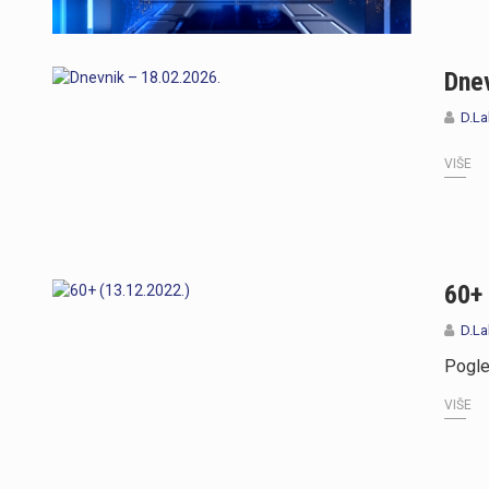
Dnev
D.La
https://youtu.be/T5evucKJLOw
VIŠE
60+ 
D.La
Pogle
VIŠE