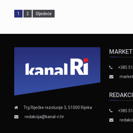
Page
Page
1
2
Sljedeće
MARKET
+385 51
market
REDAKC
Trg Riječke rezolucije 3, 51000 Rijeka
+385 51
redakcija@kanal-ri.hr
redakci