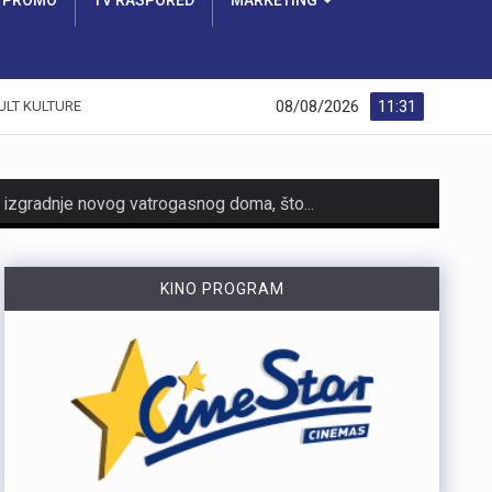
PROMO
TV RASPORED
MARKETING
08/08/2026
11:31
ULT KULTURE
https://youtu.be/dUeukmccp5w U gospodarskoj zoni Volnik pokraj Cresa svečano je obilježen početak izgradnje novog vatrogasnog doma, što predstavlja jedan od najvažnijih infrastrukturnih projekata za tamošnje vatrogastvo. Umjesto kamena temeljca, u temelje je položena kutija s vatrogasnom sjekiricom, mlaznicom i drugim predmetima, a događaju su prisustvovali gradonačelnik Cresa Marin Gregorović te dužnosnici i članovi vatrogasnih društava. Više u videoprilogu:
https://youtu.be/MxppqkGISgM U umjetničkom paviljonu Juraj Šporer u Opatiji otvorena je izložba Pop arta pred gotovo 800 posjetitelja, nakon čega je održano i stručno vodstvo. Djela dolaze iz jedne od najvećih privatnih zbirki u Austriji koju su 1960-ih pokrenuli Peter Infeld i njegova majka, a uključuje i radove Andyja Warhola. Izložba ostaje otvorena do 27. rujna i može se razgledati svakim danom od 10 do 22 sata. Više u videoprilogu:
KINO PROGRAM
Veći šumski požar koji je u petak predvečer izbio kod Zlobina , uz željezničku prugu Rijeka–Zagreb, tijekom noći je lokaliziran. Širenja požara više nema, a vatrogasci nastavljaju s dogašivanjem.U akciji je tijekom noći sudjelovalo oko 40 vatrogasaca, a u subotu ujutro na terenu ih je ostalo desetak. Zbog nepristupačnog terena angažiran je i vlak za opskrbu vatrogasaca vodom, dok se stanje na požarištu nadzire dronom. Foto:Vatrogasci Rijeka
https://youtu.be/LjEOo1QMD1E Nogometaši Rijeke pobijedili su finski Ilves u prvoj utakmici 3. kola kvalifikacija za Konferencijsku ligu pogotkom Nike Jankovića u 16. minuti. Unatoč minimalnoj prednosti s kojom putuju na uzvrat, trener Matjaž Kek izrazio je zabrinutost zbog manjka realizacije i nervoze u igri. Uzvratna utakmica igra se u Finskoj u četvrtak, 13. kolovoza s početkom u 18 sati. Više u videoprilogu:
https://youtu.be/qV4DNBJPlKw Zbog dugotrajne suše i smanjenja izdašnosti izvora, KD Vodovod i kanalizacija apelira na racionalno korištenje vode na riječkom području, iako su trenutne zalihe dostatne i nema potrebe za redukcijama. Cilj preporučenih mjera, koje uključuju zabranu zalijevanja travnjaka i pranja automobila, jest smanjenje dnevne potrošnje za 10 do 15 posto. Više u videoprilogu: