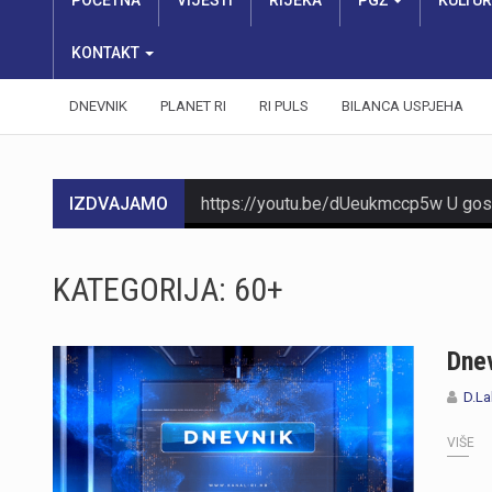
POČETNA
VIJESTI
RIJEKA
PGŽ
KULTU
KONTAKT
DNEVNIK
PLANET RI
RI PULS
BILANCA USPJEHA
IZDVAJAMO
KATEGORIJA:
60+
https://youtu.be/aILFsriI-vk
Dnev
D.La
VIŠE