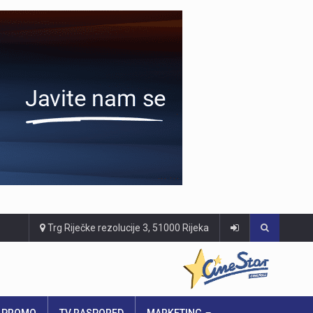
Trg Riječke rezolucije 3, 51000 Rijeka