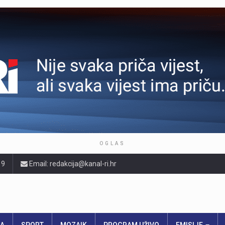
OGLAS
19
Email: redakcija@kanal-ri.hr