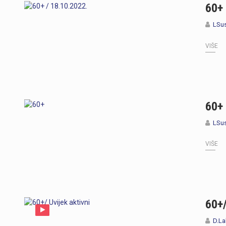
60+ 
LSu
VIŠE
60+
LSu
VIŠE
60+/
D.La