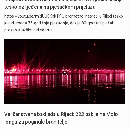
teško ozlijeđena na pješačkom prijelazu
https://youtu.be/mldUU0Knk1Y U prometnoj nesreći u Rijeci teško
je ozlijeđena 75-godišnja pješakinja, dok je 80-godišnji pješak
prošao s lakšim ozljedama.…
Veličanstvena bakljada u Rijeci: 222 baklje na Molo
longu za poginule branitelje