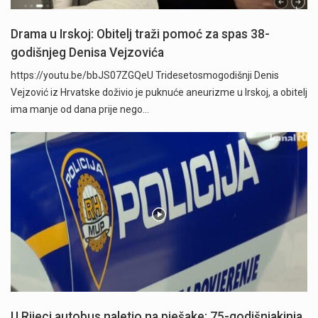
Drama u Irskoj: Obitelj traži pomoć za spas 38-
godišnjeg Denisa Vejzovića
https://youtu.be/bbJS07ZGQeU Tridesetosmogodišnji Denis
Vejzović iz Hrvatske doživio je puknuće aneurizme u Irskoj, a obitelj
ima manje od dana prije nego…
U Rijeci autobus naletio na pješake: 75-godišnjakinja