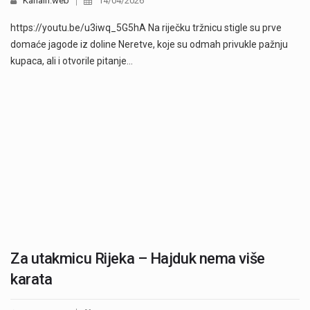
Kanalri.web
14/04/2026
https://youtu.be/u3iwq_5G5hA Na riječku tržnicu stigle su prve
domaće jagode iz doline Neretve, koje su odmah privukle pažnju
kupaca, ali i otvorile pitanje…
Za utakmicu Rijeka – Hajduk nema više
karata