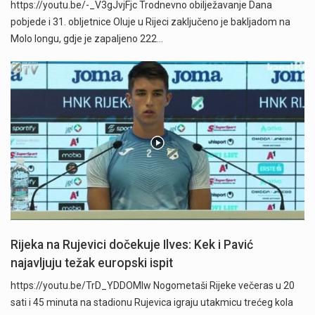
https://youtu.be/-_V3gJvjFjc Trodnevno obilježavanje Dana
pobjede i 31. obljetnice Oluje u Rijeci zaključeno je bakljadom na
Molo longu, gdje je zapaljeno 222…
Rijeka na Rujevici dočekuje Ilves: Kek i Pavić
najavljuju težak europski ispit
https://youtu.be/TrD_YDDOMIw Nogometaši Rijeke večeras u 20
sati i 45 minuta na stadionu Rujevica igraju utakmicu trećeg kola