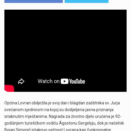
Općina Lovran obilježila je svoj dan i blagdan zaštitnika sv. Jurja
svečanom sjednicom na kojoj su dodijeljena javna priznanja
istaknutim mještanima. Nagrada za životno djelo uručena je 92-
godišnjem turističkom vodiču Ágostonu Gergelyju, dok je načelnik
Bojan Simonič istaknuo važnost Lovrana kao funkcionalne