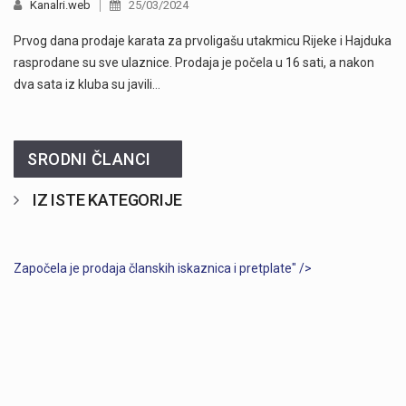
Kanalri.web
25/03/2024
Prvog dana prodaje karata za prvoligašu utakmicu Rijeke i Hajduka
rasprodane su sve ulaznice. Prodaja je počela u 16 sati, a nakon
dva sata iz kluba su javili…
SRODNI ČLANCI
IZ ISTE KATEGORIJE
Započela je prodaja članskih iskaznica i pretplate" />