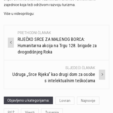
zajednice koja teži održivom razvoju turizma.
Više u videoprilogu:
PRETHODNI ČLANAK
Post
RIJEČKO SRCE ZA MALENOG BORCA:
navigation
Humanitarna akcija na Trgu 128. brigade za
dvogodišnjeg Roka
SLJEDEĆI ČLANAK
Udruga „Srce Rijeka“ kao drugi dom za osobe
s intelektualnim teškoćama
Objavljeno u kategorijama:
Lovran
Najnovije
PGŽ
Vijesti
Županija