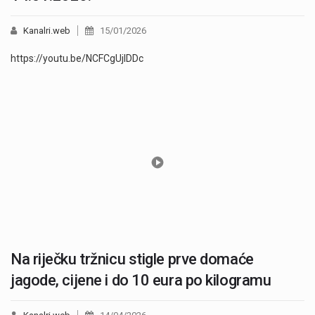
Kanalri.web
15/01/2026
https://youtu.be/NCFCgUjIDDc
Na riječku tržnicu stigle prve domaće
jagode, cijene i do 10 eura po kilogramu