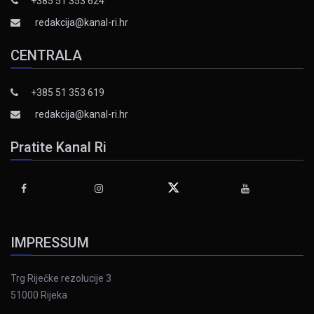
+385 51 353 624
redakcija@kanal-ri.hr
CENTRALA
+385 51 353 619
redakcija@kanal-ri.hr
Pratite Kanal Ri
IMPRESSUM
Trg Riječke rezolucije 3
51000 Rijeka