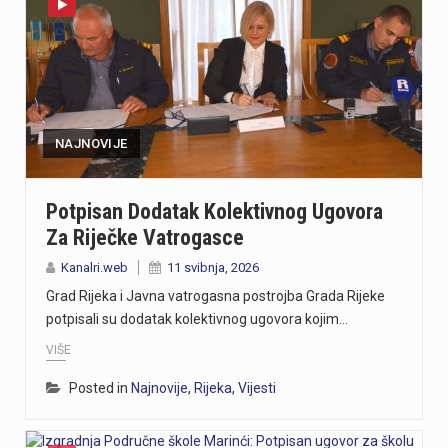
NAJNOVIJE
Potpisan Dodatak Kolektivnog Ugovora
Za Riječke Vatrogasce
Kanalri.web
11 svibnja, 2026
Grad Rijeka i Javna vatrogasna postrojba Grada Rijeke
potpisali su dodatak kolektivnog ugovora kojim…
VIŠE
Posted in
Najnovije
,
Rijeka
,
Vijesti