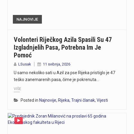
https://youtu.be/cddgTr4O5yo U Brodu na Kupi održan je 22. plivački miting "Kupom uzvodno" pod pokroviteljstvom Primorsko-goranske županije kao Europske regije sporta. Manifestacija okuplja hrvatske i slovenske natjecatelje kroz plivačke discipline i jedinstveno povlačenje konopa preko državne granice, u kojem su ove godine pobijedili hrvatski natjecatelji. Zbog neuobičajeno tople Kupe zabilježen je i povijesni rekord temperature vode.
https://youtu.be/86v4zO89BdY U Vatrogasnom domu na Vežici održana je 30. jubilarna akcija darivanja krvi, koja se na ovoj lokaciji uspješno provodi već 7 godina. Unatoč ljetnim vrućinama, zabilježen je velik odaziv darivatelja, među kojima su i vatrogasci. Iako su trenutačne zalihe krvi u Rijeci zadovoljavajuće, potrebe su stalne, a trenutno su najtraženije krvne grupe nula (0) pozitivna i nula (0) negativna.
NAJNOVIJE
https://youtu.be/OdZxgR5h3-I Nogometaši Rijeke otvorili su novu sezonu SuperSport HNL-u domaćom pobjedom protiv Rudeša rezultatom 2:1. Trener Matjaž Kek ocijenio je pobjedu zasluženom, ali je upozorio na problem s realizacijom stvorenih prilika. Riječku momčad već u četvrtak očekuje novi europski ispit na Rujevici, gdje u sklopu 3. kola kvalifikacija Konferencijske lige dočekuju predstavnika iz Finske.
Volonteri Riječkog Azila Spasili Su 47
Izgladnjelih Pasa, Potrebna Im Je
https://youtu.be/JTzlRqioxu0 U Kraljevici je održan koncert Novih fosila na kojem su Sanja Doležal i Vladimir Kočiš Zec izveli svoje bezvremenske hitove, a publika je aktivno sudjelovala pjevajući i plešući. Gradonačelnik Kraljevice Dalibor Čandrlić istaknuo je važnost ovakvih manifestacija za oživljavanje uređenog povijesnog nasljeđa, poput Kaštela Zrinski i dvorca Frankopan. U sklopu bogatog ljetnog programa u Kraljevici najavljeni su i predstojeći nastupi grupe Magazin te master class poznatog pjevača Francesca Raize.
Pomoć
https://youtu.be/EOc4IUbmZn0 Polaganjem vijenaca na Centralnom gradskom groblju Drenova započelo je trodnevno obilježavanje Dana pobjede i domovinske zahvalnosti, Dana hrvatskih branitelja i 31. obljetnice vojno-redarstvene operacije Oluja. Vijence su položile delegacije Grada Rijeke, Primorsko-goranske županije, udruge branitelja te obitelji poginulih. Središnji program održava se 4. kolovoza, dok je za 5. kolovoza predviđen koncert grupe Opća opasnost. Više u videoprilogu:
LSusak
11 svibnja, 2026
U samo nekoliko sati u Azil za pse Rijeka pristiglo je 47
teško zanemarenih pasa, čime je pokrenuta…
VIŠE
Posted in
Najnovije
,
Rijeka
,
Trajni članak
,
Vijesti