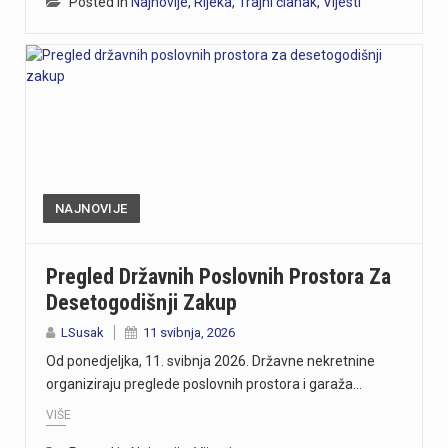
Posted in
Najnovije
,
Rijeka
,
Trajni članak
,
Vijesti
NAJNOVIJE
Pregled Državnih Poslovnih Prostora Za
Desetogodišnji Zakup
LSusak
11 svibnja, 2026
Od ponedjeljka, 11. svibnja 2026. Državne nekretnine
organiziraju preglede poslovnih prostora i garaža…
VIŠE