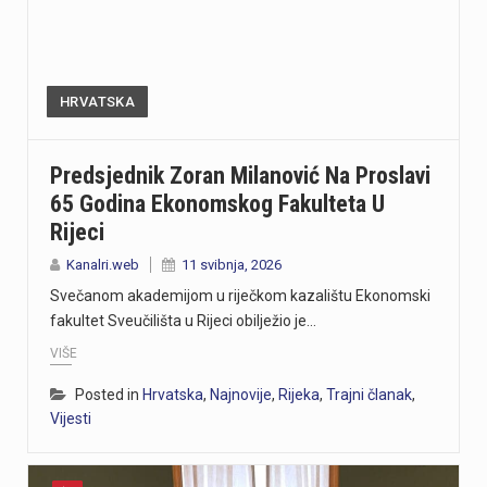
HRVATSKA
Predsjednik Zoran Milanović Na Proslavi
65 Godina Ekonomskog Fakulteta U
Rijeci
Kanalri.web
11 svibnja, 2026
Svečanom akademijom u riječkom kazalištu Ekonomski
fakultet Sveučilišta u Rijeci obilježio je…
VIŠE
Posted in
Hrvatska
,
Najnovije
,
Rijeka
,
Trajni članak
,
Vijesti