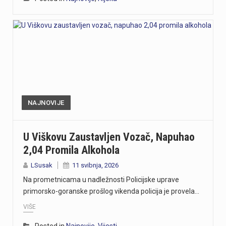
NAJNOVIJE
U Viškovu Zaustavljen Vozač, Napuhao
2,04 Promila Alkohola
LSusak
11 svibnja, 2026
Na prometnicama u nadležnosti Policijske uprave
primorsko-goranske prošlog vikenda policija je provela…
VIŠE
Posted in
Najnovije
,
Vijesti