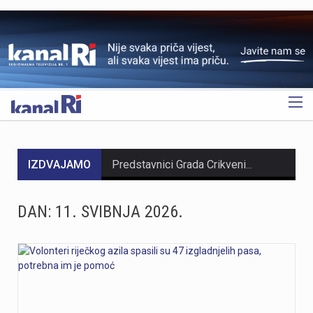
OGLAS
IZDVAJAMO
Predstavnici Grada Crikvenice odali su počast hrvatskim braniteljima koji su svoje živote utkali u stvaranje slobodne i neovisne Republike Hrvatske. Počast je odana uoči obilježavanja Dana pobjede i domovinske zahvalnosti i Dana hrvatskih branitelja, ujedno i 31. obljetnice vojno-redarstvene operacije „Oluja“. Vijenci su položeni i svijeće su zapaljene kod središnjih križeva na mjesnim grobljima u Grižanama, Selcu, Jadranovu, Dramlju i Crikvenici. Počast je odana i kod Spomenika braniteljima Domovinskog rata u Crikvenici, gdje su okupljeni minutom šutnje i molitvom iskazali zahvalnost svim poginulim, nestalim i preminulim hrvatskim braniteljima. U izaslanstvu Grada Crikvenice bili su gradonačelnica Ivona Matošić Gašparović, predsjednica Gradskog vijeća Ines Kassal Andrašević te predstavnici braniteljskih udruga proizašlih iz Domovinskog rata, točnije udruga UDVDR, HVIDRA i HČZ Vinodol s područja grada. Uz njih, u izaslanstvu su sudjelovali i predstavnici Udruge antifašističkih boraca te Policijske postaje Crikvenica. Obilježavanju su se pridružili i građani te predstavnici udruge Vavik vjerna Kirija, koji će navečer sudjelovati u tradicionalnoj i jubilarnoj 10. bakljadi pod nazivom „Oluja na Kvarneru“. Okupljeni građani su svojim dolaskom još jednom pokazali važnost njegovanja sjećanja na ključne trenutke hrvatske povijesti i na one koji su podnijeli najveću žrtvu za domovinu. Gradonačelnica Ivona Matošić Gašparović istaknula je važnost očuvanja uspomene na…
Matija Cvek, jedan od najomiljenijih domaćih izvođača mlađe generacije, nastupit će ovog petka, 7. kolovoza, u jedinstvenom ambijentu Crekvine u Kastvu. Matija Cvek na kastavsku pozornicu stiže uz pratnju svog benda The Funkensteins. Publika može očekivati koncert ispunjen emocijama, vrhunskim izvedbama i energijom po kojoj su njegovi nastupi prepoznatljivi diljem regije. Crekvinom će odzvanjati pop, soul, r’n’b i funk zvuci, a posjetitelje očekuje večer najvećih hitova koji su obilježili posljednjih nekoliko godina domaće glazbene scene. Cvek je dobitnik brojnih glazbenih priznanja, uključujući i prestižnu nagradu Porin za album godine. Danas slovi za jedno od najvažnijih imena domaće glazbe, a njegovi koncerti privlače publiku svih generacija. Na repertoaru u Kastvu naći će se njegove brojne uspješnice, među kojima su:„Trebaš li me“, „Pristajem“, „ Nudim ti se“, „Na jastuku“, „Zalazak“ Organizatori najavljuju da je ovo jedna od najljepših koncertnih večeri tekuće ljetne sezone, stoga osigurajte svoje mjesto na vrijeme. Pretprodajna cijena ulaznice: 25,00 EUR Cijena ulaznice na dan koncerta: 27,00 EUR
DAN:
11. SVIBNJA 2026.
Pozivamo građane da zahtjeve za izradu osobne iskaznice podnesu u Policijskoj postaji Delnice s ispostavom Čabar ili u Policijskoj postaji Opatija, odnosno u policijskim postajama izvan Rijeke Ministarstvo unutarnjih poslova je još od 2023. godine građanima omogućilo podnošenje zahtjeva za izdavanje osobnih iskaznica u bilo kojoj policijskoj upravi ili policijskoj postaji u Republici Hrvatskoj koja obavlja i upravne poslove, bez obzira na mjesto njihova prebivališta ili boravišta. Građanima se tako olakšava ishođenje osobne iskaznice i izbjegavanje gužvi u velikim policijskim upravama jer mogu podnijeti zahtjev za izdavanje osobne iskaznice u okolnim policijskim postajama ili u drugim policijskim upravama. Izrađene osobne iskaznice građani će preuzeti u policijskoj upravi ili postaji u kojoj su podnijeli zahtjev za izdavanje. U posljednjih nekoliko godina povećan je broj podnijetih zahtjeva tijekom mjeseca srpnja i kolovoza u odnosu na ostatak godine u sjedištu Policijske uprave primorsko-goranske u Rijeci pa sa svrhom nepotrebnog čekanja, a sukladno članku 8. Zakona o osobnoj iskaznici (Narodne novine, broj 62/15, 42//20, 144/20, 114/22 i 18/24 ) podsjećamo građane da zahtjev za izdavanje osobne iskaznice podnesu u bilo kojoj drugoj policijskoj upravi ili policijskoj postaji, neovisno o prijavljenom prebivalištu. Građane s područja grada Rijeke pozivamo da zahtjeve za izradu osobne iskaznice podnesu…
https://youtu.be/AUiPQcvLA3k
Na Trgu riječkih olimpijaca na Zametu obilježeni su Dan pobjede i domovinske zahvalnosti, Dan hrvatskih branitelja te 31. obljetnica Vojno-redarstvene operacije OlujaObilježavanje, u organizaciji Vijeća Mjesnog odbora Zamet, okupilo je članove obitelji poginulih branitelja, predstavnike braniteljskih udruga, vjerskih zajednica i brojne građane. Kod Spomen-obilježja poginulim hrvatskim braniteljima iz Domovinskog rata sa Zameta položeni su vijenci i zapaljene svijeće u znak trajnog sjećanja i zahvalnosti svim hrvatskim braniteljima, a posebno onima koji su svoje živote položili u obrani Republike Hrvatske.Molitvu za poginule i sve hrvatske branitelje predvodili su imam Islamskog centra u Rijeci Halid Jusić te pater Šimo Marinović, župnik Župe Presvetog Srca Isusova na Zametu.Nakon službenog dijela programa održano je prigodno druženje sudionika, uz prisjećanje na događaje iz Domovinskog rata i zajedničko obilježavanje jednog od najznačajnijih datuma suvremene hrvatske povijesti.