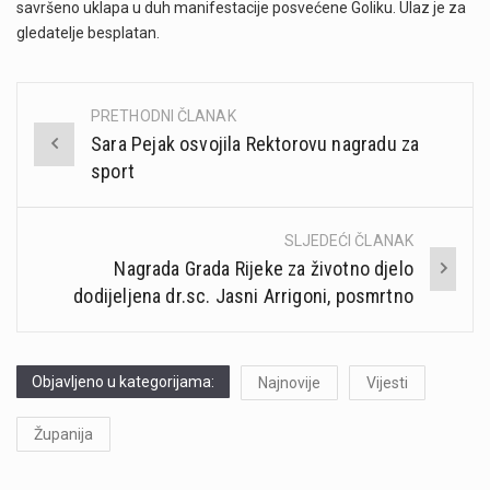
savršeno uklapa u duh manifestacije posvećene Goliku. Ulaz je za
gledatelje besplatan.
PRETHODNI ČLANAK
Post
Sara Pejak osvojila Rektorovu nagradu za
navigation
sport
SLJEDEĆI ČLANAK
Nagrada Grada Rijeke za životno djelo
dodijeljena dr.sc. Jasni Arrigoni, posmrtno
Objavljeno u kategorijama:
Najnovije
Vijesti
Županija