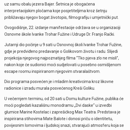
uz samu obalu jezera Bajer. Šetnica je obogaćena
interpretacijskim pločama koje posjetiteljima kroz šetnju
približavaju njegov bogat životopis, filmografiju i umjetnički put.
Ovogodišnje, 22. izdanje manifestacije održava se u organizaciji
Osnovne škole Ivanke Trohar Fužine i Udruge Dr. Franjo Rački.
Jutarnji dio počinje u 9 sati u Osnovnoj školi Ivanke Trohar Fužine,
gdje je predviđeno predavanje o Golikovom životu i radu. Slijedi
projekcija njegovog najpoznatijeg filma “Tko pjeva zlo ne misli”,
nakon koje će sudionici moći sudjelovati u posebno osmišljenom
escape roomu inspiriranom njegovim stvaralaštvom.
Dio programa posvećen je i mladim kreativcima kroz likovne
radionice i izradu murala posvećenog Kreši Goliku.
U večernjem terminu, od 20 sati u Domu kulture Fužine, publika će
moći pogledati kazališnu monodramu „Dvi daske“ u izvedbi
glumice Marine Kostelac i zaprešićkog Max Teatra. Predstava je
inspirirana stihovima Mate Balote i donosi priču o identitetu,
povijesnim lomovima i ljudskoj snazi, stvarajući atmosferu koja se