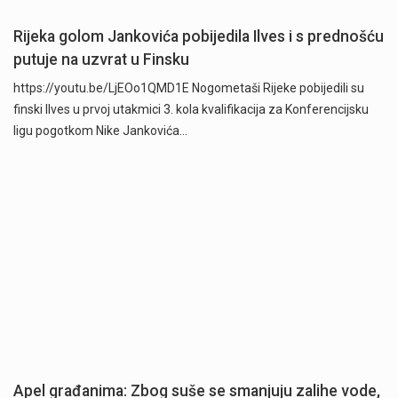
Rijeka golom Jankovića pobijedila Ilves i s prednošću
putuje na uzvrat u Finsku
https://youtu.be/LjEOo1QMD1E Nogometaši Rijeke pobijedili su
finski Ilves u prvoj utakmici 3. kola kvalifikacija za Konferencijsku
ligu pogotkom Nike Jankovića…
Apel građanima: Zbog suše se smanjuju zalihe vode,