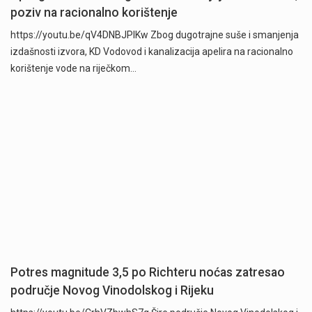
poziv na racionalno korištenje
https://youtu.be/qV4DNBJPlKw Zbog dugotrajne suše i smanjenja
izdašnosti izvora, KD Vodovod i kanalizacija apelira na racionalno
korištenje vode na riječkom…
Potres magnitude 3,5 po Richteru noćas zatresao
područje Novog Vinodolskog i Rijeku