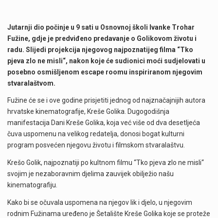
Jutarnji dio počinje u 9 sati u Osnovnoj školi Ivanke Trohar
Fužine, gdje je predviđeno predavanje o Golikovom životu i
radu. Slijedi projekcija njegovog najpoznatijeg filma
“
Tko
pjeva zlo ne misli
“
, nakon koje će sudionici moći sudjelovati u
posebno osmišljenom escape roomu inspiriranom njegovim
stvaralaštvom.
Fužine će se i ove godine prisjetiti jednog od najznačajnijih autora
hrvatske kinematografije, Kreše Golika. Dugogodišnja
manifestacija Dani Kreše Golika, koja već više od dva desetljeća
čuva uspomenu na velikog redatelja, donosi bogat kulturni
program posvećen njegovu životu i filmskom stvaralaštvu.
Krešo Golik, najpoznatiji po kultnom filmu “Tko pjeva zlo ne misli“
svojim je nezaboravnim djelima zauvijek obilježio našu
kinematografiju.
Kako bi se očuvala uspomena na njegov lik i djelo, u njegovim
rodnim Fužinama uređeno je Šetalište Kreše Golika koje se proteže