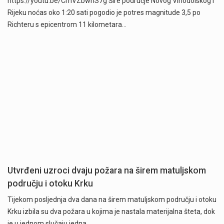
https://youtu.be/CrhVZbwhS7g Šire područje Novog Vinodolskog i
Rijeku noćas oko 1:20 sati pogodio je potres magnitude 3,5 po
Richteru s epicentrom 11 kilometara…
Utvrđeni uzroci dvaju požara na širem matuljskom
području i otoku Krku
Tijekom posljednja dva dana na širem matuljskom području i otoku
Krku izbila su dva požara u kojima je nastala materijalna šteta, dok
je u jednom slučaju jedna…