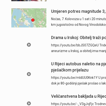
Umjeren potres magnitude 3,
Noćas, 7. Kolovoza u 1 sat i 20 minu
km jugoistočno od Novog Vinodolsko
Drama u Irskoj: Obitelj traži
https://youtu.be/bbJS07ZGQeU Trides
aneurizme u Irskoj, a obitelj ima man
U Rijeci autobus naletio na p
pješačkom prijelazu
https://youtu.be/mldUU0Knk1Y U prome
dok je 80-godišnji pješak prošao s l
Veličanstvena bakljada u Rijec
https://youtu.be/-_V3gJvjFjc Trodnevn