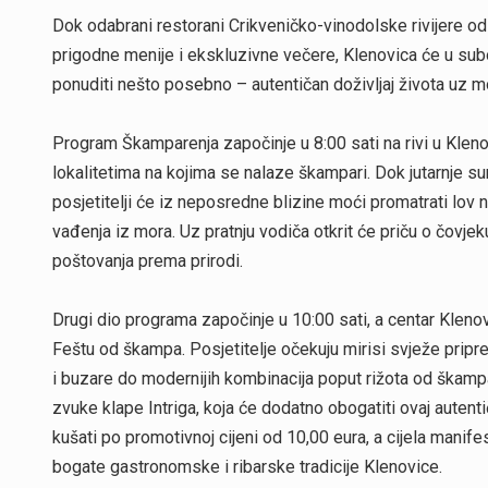
Dok odabrani restorani Crikveničko-vinodolske rivijere o
prigodne menije i ekskluzivne večere, Klenovica će u subo
ponuditi nešto posebno – autentičan doživljaj života uz
Program Škamparenja započinje u 8:00 sati na rivi u Kleno
lokalitetima na kojima se nalaze škampari. Dok jutarnje su
posjetitelji će iz neposredne blizine moći promatrati lo
vađenja iz mora. Uz pratnju vodiča otkrit će priču o čovjek
poštovanja prema prirodi.
Drugi dio programa započinje u 10:00 sati, a centar Kleno
Feštu od škampa. Posjetitelje očekuju mirisi svježe pripre
i buzare do modernijih kombinacija poput rižota od škamp
zvuke klape Intriga, koja će dodatno obogatiti ovaj autent
kušati po promotivnoj cijeni od 10,00 eura, a cijela manifes
bogate gastronomske i ribarske tradicije Klenovice.