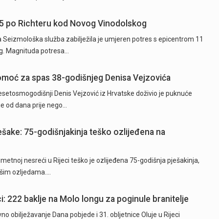
5 po Richteru kod Novog Vinodolskog
ta Seizmološka služba zabilježila je umjeren potres s epicentrom 11
g. Magnituda potresa…
 pomoć za spas 38-godišnjeg Denisa Vejzovića
etosmogodišnji Denis Vejzović iz Hrvatske doživio je puknuće
je od dana prije nego…
ješake: 75-godišnjakinja teško ozlijeđena na
tnoj nesreći u Rijeci teško je ozlijeđena 75-godišnja pješakinja,
akšim ozljedama.…
i: 222 baklje na Molo longu za poginule branitelje
o obilježavanje Dana pobjede i 31. obljetnice Oluje u Rijeci