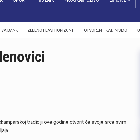
RA
SPORT
MOZAIK
PROGRAM UŽIVO
EMISIJE
VA BANK
ZELENO PLAVI HORIZONTI
OTVORENI I KAD NISMO
K
lenovici
kamparskoj tradiciji ove godine otvorit će svoje srce svim
jaja.