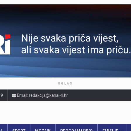
OGLAS
19
Email: redakcija@kanal-ri.hr