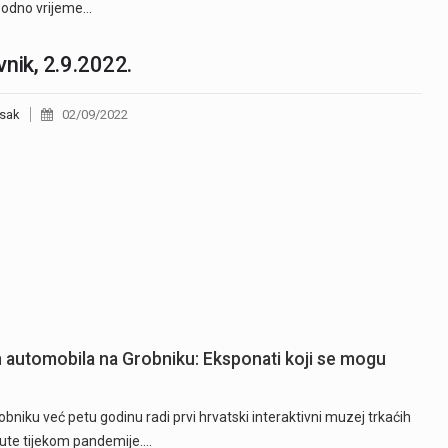
bodno vrijeme…
nik, 2.9.2022.
sak
02/09/2022
ih automobila na Grobniku: Eksponati koji se mogu
niku već petu godinu radi prvi hrvatski interaktivni muzej trkaćih
nute tijekom pandemije.…