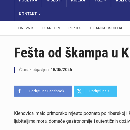
POČETNA
VIJESTI
RIJEKA
PGŽ
KULTU
KONTAKT
DNEVNIK
PLANET RI
RI PULS
BILANCA USPJEHA
Fešta od škampa u K
Članak objavljen:
18/05/2026
Podijeli na Facebook
Podijeli na X
Klenovica, malo primorsko mjesto poznato po ribarskoj i š
ljubiteljima mora, domaće gastronomije i autentičnih doživl