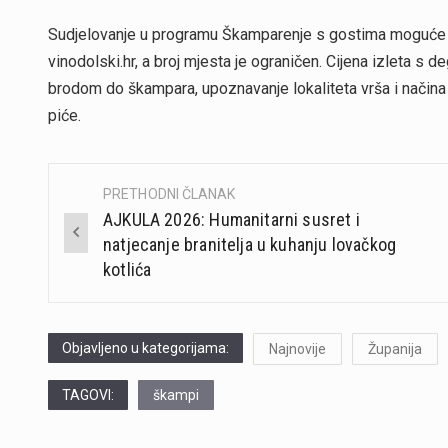
Sudjelovanje u programu Škamparenje s gostima moguće je
vinodolski.hr, a broj mjesta je ograničen. Cijena izleta s 
brodom do škampara, upoznavanje lokaliteta vrša i načina
piće.
PRETHODNI ČLANAK
Post
AJKULA 2026: Humanitarni susret i
navigation
natjecanje branitelja u kuhanju lovačkog
kotlića
Objavljeno u kategorijama:
Najnovije
Županija
TAGOVI:
škampi