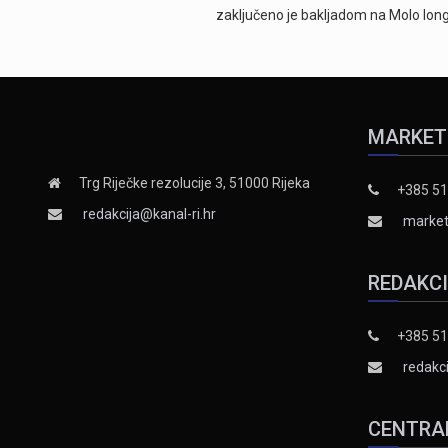
zaključeno je bakljadom na Molo long
MARKET
Trg Riječke rezolucije 3, 51000 Rijeka
+385 51
redakcija@kanal-ri.hr
market
REDAKC
+385 51
redakci
CENTRA