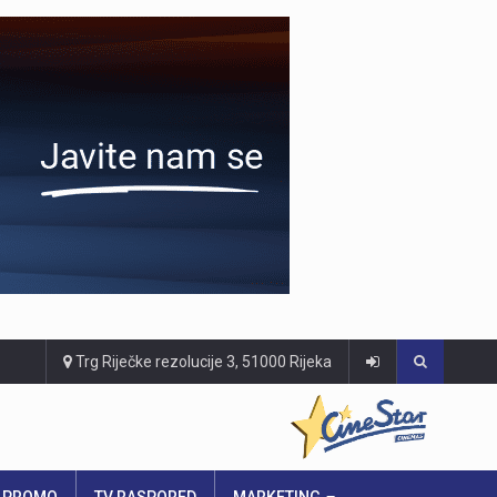
Trg Riječke rezolucije 3, 51000 Rijeka