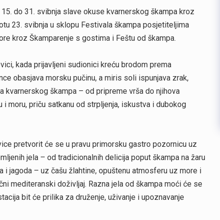
d 15. do 31. svibnja slave okuse kvarnerskog škampa kroz
tu 23. svibnja u sklopu Festivala škampa posjetiteljima
 more kroz Škamparenje s gostima i Feštu od škampa.
vici, kada prijavljeni sudionici kreću brodom prema
nce obasjava morsku pučinu, a miris soli ispunjava zrak,
v na kvarnerskog škampa – od pripreme vrša do njihova
u i moru, priču satkanu od strpljenja, iskustva i dubokog
vice pretvorit će se u pravu primorsku gastro pozornicu uz
mljenih jela – od tradicionalnih delicija poput škampa na žaru
a i jagoda – uz čašu žlahtine, opuštenu atmosferu uz more i
ični mediteranski doživljaj. Razna jela od škampa moći će se
tacija bit će prilika za druženje, uživanje i upoznavanje