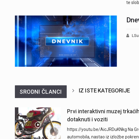
te slo
Dnev
LSu
IZ ISTE KATEGORIJE
SRODNI ČLANCI
Prvi interaktivni muzej trkać
dotaknuti i voziti
https://youtu.be/AicJRDuKNkg Na Grob
automobila, nastao iz izložbe pokre