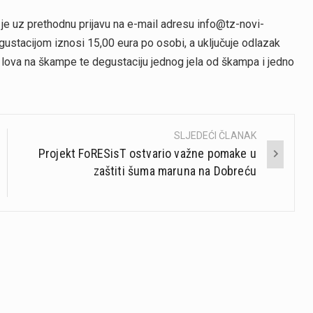
 uz prethodnu prijavu na e-mail adresu info@tz-novi-
degustacijom iznosi 15,00 eura po osobi, a uključuje odlazak
 lova na škampe te degustaciju jednog jela od škampa i jedno
SLJEDEĆI ČLANAK
Projekt FoRESisT ostvario važne pomake u
zaštiti šuma maruna na Dobreću