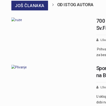
OD ISTOG AUTORA
JOŠ ČLANAKA
700 
Sv.F
LSu
Prihvat
za bes
Spor
na B
LSu
U sklo
dobi n