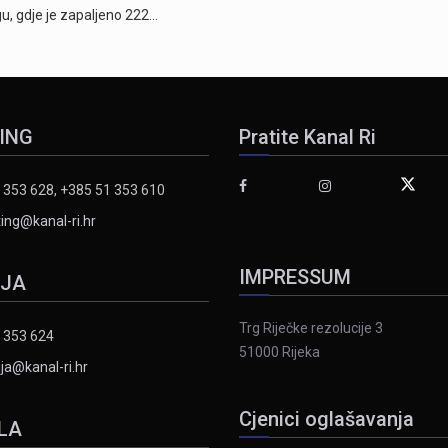
u, gdje je zapaljeno 222…
ING
Pratite Kanal Ri
 353 628, +385 51 353 610
ing@kanal-ri.hr
IMPRESSUM
IJA
Trg Riječke rezolucije 3
 353 624
51000 Rijeka
ja@kanal-ri.hr
Cjenici oglašavanja
LA