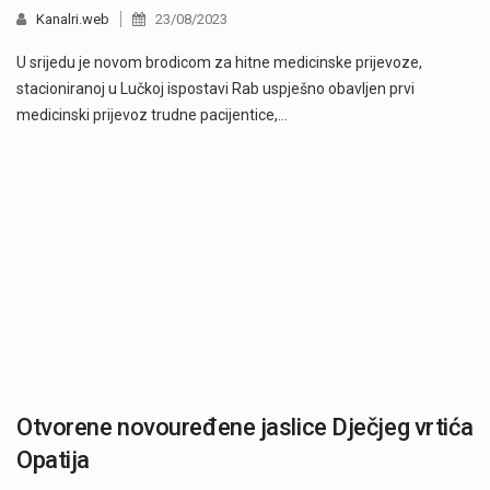
Kanalri.web
23/08/2023
U srijedu je novom brodicom za hitne medicinske prijevoze,
stacioniranoj u Lučkoj ispostavi Rab uspješno obavljen prvi
medicinski prijevoz trudne pacijentice,…
Otvorene novouređene jaslice Dječjeg vrtića
Opatija