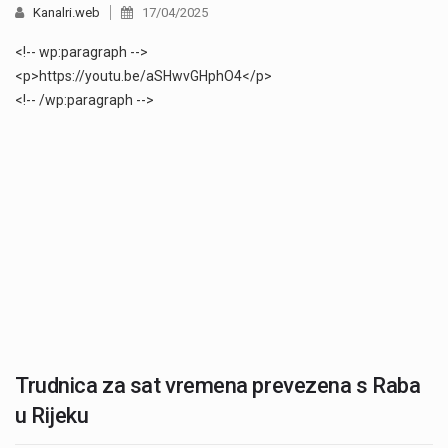
Kanalri.web
17/04/2025
<!-- wp:paragraph -->
<p>https://youtu.be/aSHwvGHphO4</p>
<!-- /wp:paragraph -->
Trudnica za sat vremena prevezena s Raba
u Rijeku