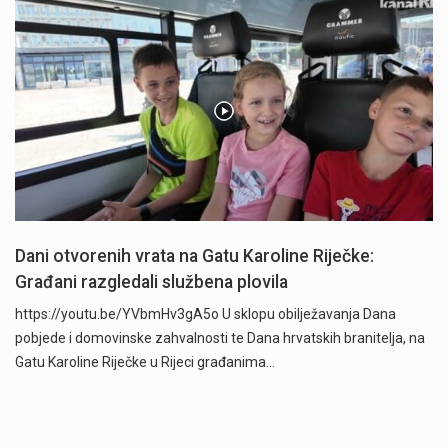
Dani otvorenih vrata na Gatu Karoline Riječke:
Građani razgledali službena plovila
https://youtu.be/YVbmHv3gA5o U sklopu obilježavanja Dana
pobjede i domovinske zahvalnosti te Dana hrvatskih branitelja, na
Gatu Karoline Riječke u Rijeci građanima…