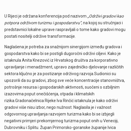
U Rijeci je održana konferencija pod nazivom
„Održivi gradovi kao
potpora održivom turizmu i gospodarstvu“
, na kojoj su stručnjaci i
predstavnici lokalne uprave raspravljali o tome kako gradovi mogu
postati nositelji održive transformacije.
Naglašena je potreba za snažnijom sinergijom između gradova i
gospodarstva kako bi se postigli dugoročni održivi ciljevi. Kako je
istaknula Anita Knezović iz Hrvatskog društva za korporativno
upravljanje i menadžment, upravo zajedničko djelovanje različitih
sektora ključno je za postizanje održivog razvoja.Sudionici su
upozorili da su gradovi, zbog sve veće koncentracije stanovništva,
potrošnje resursa i gospodarskih aktivnosti, suočeni s ozbiljnim
izazovima poput onečišćenja, otpada i klimatskih
rizika.Gradonačelnica Rijeke Iva Rinčić istaknula je kako održivi
gradovi više nisu izbor, nego nužnost. Naglasila je i važnost
odgovornog upravljanja razvojem turizma kako bi se izbjegli
negativni primjeri prekomjernog turizma poput onih u Veneciji,
Dubrovniku i Splitu. Župan Primorsko-goranske županije Ivica