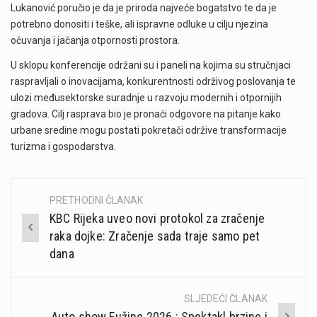
Lukanović poručio je da je priroda najveće bogatstvo te da je
potrebno donositi i teške, ali ispravne odluke u cilju njezina
očuvanja i jačanja otpornosti prostora.
U sklopu konferencije održani su i paneli na kojima su stručnjaci
raspravljali o inovacijama, konkurentnosti održivog poslovanja te
ulozi međusektorske suradnje u razvoju modernih i otpornijih
gradova. Cilj rasprava bio je pronaći odgovore na pitanje kako
urbane sredine mogu postati pokretači održive transformacije
turizma i gospodarstva.
PRETHODNI ČLANAK
Post
KBC Rijeka uveo novi protokol za zračenje
navigation
raka dojke: Zračenje sada traje samo pet
dana
SLJEDEĆI ČLANAK
Auto show Fužine 2026.: Spektakl brzine i