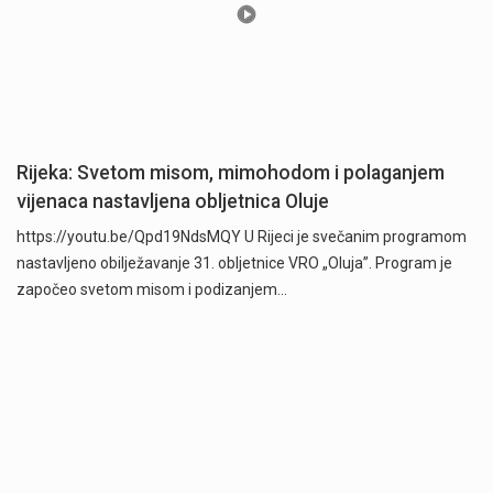
Rijeka: Svetom misom, mimohodom i polaganjem
vijenaca nastavljena obljetnica Oluje
https://youtu.be/Qpd19NdsMQY U Rijeci je svečanim programom
nastavljeno obilježavanje 31. obljetnice VRO „Oluja”. Program je
započeo svetom misom i podizanjem…