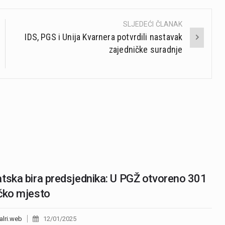
SLJEDEĆI ČLANAK
IDS, PGS i Unija Kvarnera potvrdili nastavak
zajedničke suradnje
tska bira predsjednika: U PGŽ otvoreno 301
čko mjesto
alri.web
12/01/2025