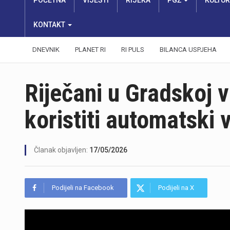
POČETNA
VIJESTI
RIJEKA
PGŽ
KULTU
KONTAKT
DNEVNIK
PLANET RI
RI PULS
BILANCA USPJEHA
Riječani u Gradskoj vi
koristiti automatski v
Članak objavljen:
17/05/2026
Podijeli na Facebook
Podijeli na X