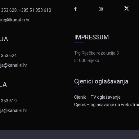
 353 628, +385 51 353 610
ing@kanal-ri.hr
IMPRESSUM
IJA
Trg Riječke rezolucije 3
 353 624
51000 Rijeka
ja@kanal-ri.hr
Cjenici oglašavanja
LA
Cjenik – TV oglašavanje
 353 619
Cjenik – oglašavanje na web stran
ja@kanal-ri.hr