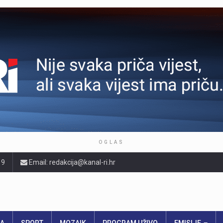
OGLAS
19
Email: redakcija@kanal-ri.hr