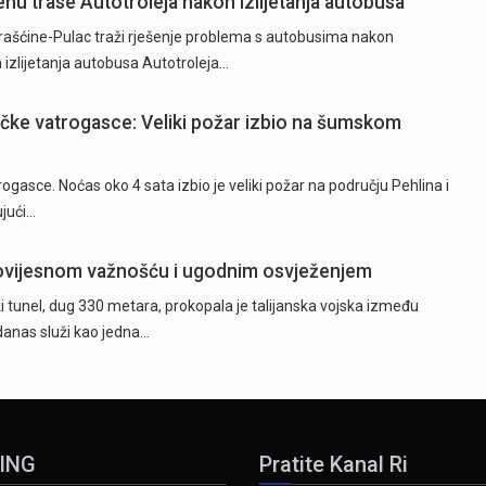
nu trase Autotroleja nakon izlijetanja autobusa
ašćine-Pulac traži rješenje problema s autobusima nakon
izlijetanja autobusa Autotroleja…
ečke vatrogasce: Veliki požar izbio na šumskom
ogasce. Noćas oko 4 sata izbio je veliki požar na području Pehlina i
ujući…
e povijesnom važnošću i ugodnim osvježenjem
 tunel, dug 330 metara, prokopala je talijanska vojska između
 danas služi kao jedna…
ING
Pratite Kanal Ri