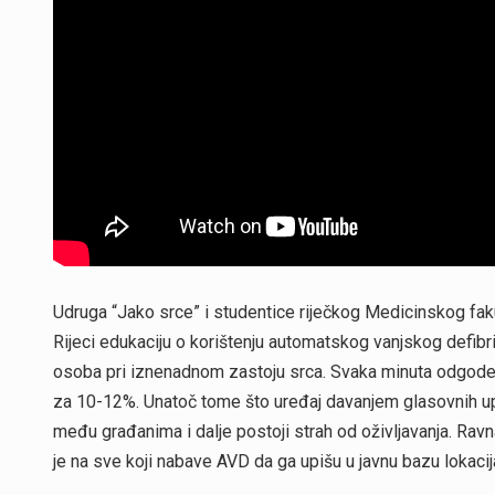
Udruga “Jako srce” i studentice riječkog Medicinskog fakul
Rijeci edukaciju o korištenju automatskog vanjskog defibr
osoba pri iznenadnom zastoju srca. Svaka minuta odgode 
za 10-12%. Unatoč tome što uređaj davanjem glasovnih uput
među građanima i dalje postoji strah od oživljavanja. Rav
je na sve koji nabave AVD da ga upišu u javnu bazu lokacij