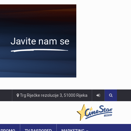
Trg Riječke rezolucije 3, 51000 Rijeka