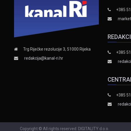
+385 51
market
REDAKC
Trg Riječke rezolucije 3, 51000 Rijeka
+385 51
redakcija@kanal-ri.hr
redakci
CENTRA
+385 51
redakci
Copyright © All rights reserved. DIGITALITY d.o.o.