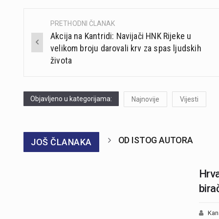
PRETHODNI ČLANAK
Post
Akcija na Kantridi: Navijači HNK Rijeke u
navigation
velikom broju darovali krv za spas ljudskih
života
Objavljeno u kategorijama:
Najnovije
Vijesti
OD ISTOG AUTORA
JOŠ ČLANAKA
Hrva
bira
Kan