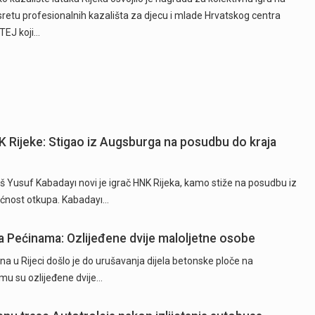
sretu profesionalnih kazališta za djecu i mlade Hrvatskog centra
TEJ koji…
K Rijeke: Stigao iz Augsburga na posudbu do kraja
 Yusuf Kabadayı novi je igrač HNK Rijeka, kamo stiže na posudbu iz
ćnost otkupa. Kabadayı…
 Pećinama: Ozlijeđene dvije maloljetne osobe
na u Rijeci došlo je do urušavanja dijela betonske ploče na
u su ozlijeđene dvije…