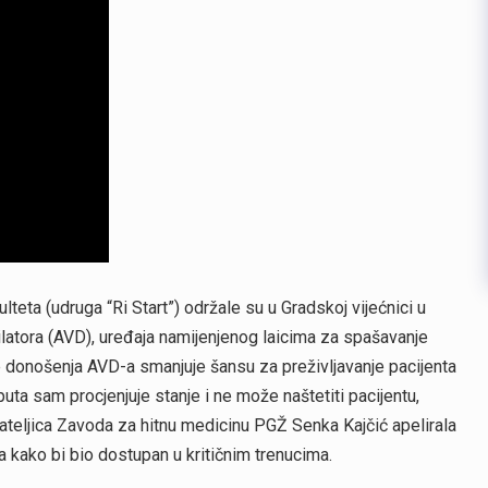
teta (udruga “Ri Start”) održale su u Gradskoj vijećnici u
ilatora (AVD), uređaja namijenjenog laicima za spašavanje
donošenja AVD-a smanjuje šansu za preživljavanje pacijenta
a sam procjenjuje stanje i ne može naštetiti pacijentu,
nateljica Zavoda za hitnu medicinu PGŽ Senka Kajčić apelirala
a kako bi bio dostupan u kritičnim trenucima.