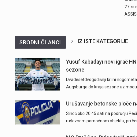
27. su
ASSIS
IZ ISTE KATEGORIJE
SRODNI ČLANCI
Yusuf Kabadayı novi igrač HN
sezone
Dvadesetdvogodišnji krilni nogometaš
Augsburga do kraja sezone uz mogu
Urušavanje betonske ploče na
Sinoć oko 20:45 sati na području Peći
ruševnom pomoćnom objektu, pri čem