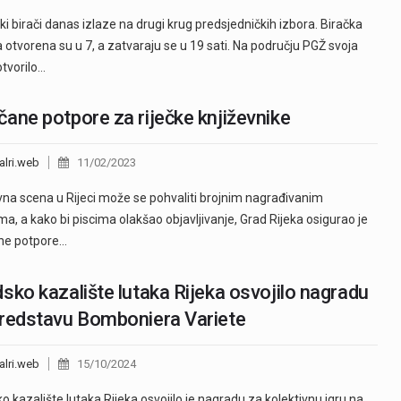
ki birači danas izlaze na drugi krug predsjedničkih izbora. Biračka
 otvorena su u 7, a zatvaraju se u 19 sati. Na području PGŽ svoja
otvorilo…
ane potpore za riječke književnike
alri.web
11/02/2023
vna scena u Rijeci može se pohvaliti brojnim nagrađivanim
ma, a kako bi piscima olakšao objavljivanje, Grad Rijeka osigurao je
ne potpore…
sko kazalište lutaka Rijeka osvojilo nagradu
redstavu Bomboniera Variete
alri.web
15/10/2024
o kazalište lutaka Rijeka osvojilo je nagradu za kolektivnu igru na