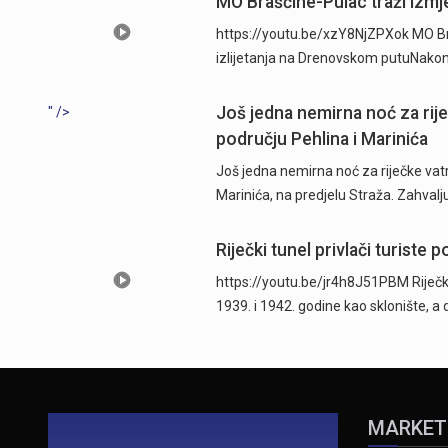
MO Brašćine-Pulac traži izmje
https://youtu.be/xzY8NjZPXok MO Br
izlijetanja na Drenovskom putuNakon 
Još jedna nemirna noć za rij
" />
području Pehlina i Marinića
Još jedna nemirna noć za riječke vatr
Marinića, na predjelu Straža. Zahvalj
Riječki tunel privlači turist
https://youtu.be/jr4h8J51PBM Riječki
1939. i 1942. godine kao sklonište, a
MARKET