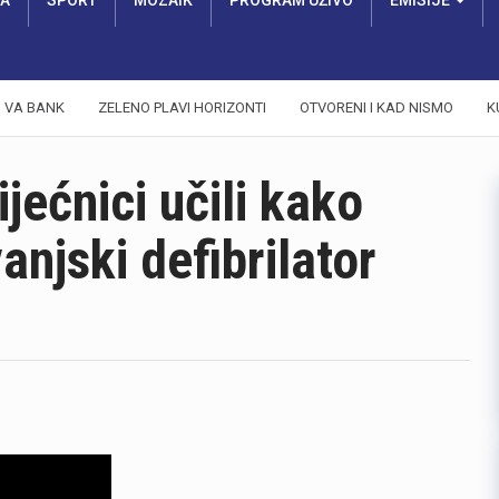
RA
SPORT
MOZAIK
PROGRAM UŽIVO
EMISIJE
VA BANK
ZELENO PLAVI HORIZONTI
OTVORENI I KAD NISMO
K
jećnici učili kako
anjski defibrilator