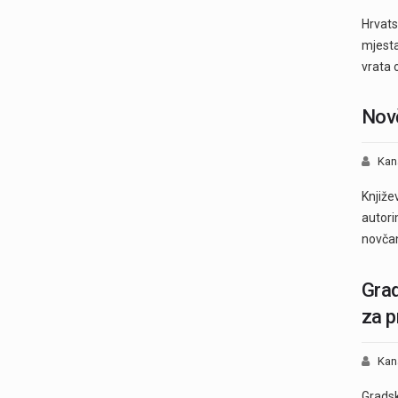
Hrvats
mjesta
vrata 
Novč
Kan
Knjiže
autori
novča
Grad
za p
Kan
Gradsk