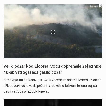
Veliki požar kod Zlobina: Vodu dopremale željeznice,
40-ak vatrogasaca gasilo požar
https://youtu.be/Gad20jtIOAQ U večernjim satima između Zlobina
i Plase buknuo je veliki požar na izuzetno teškom terenu koji su
gasili vatrogasci iz JVP Rijeka…