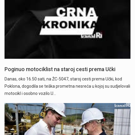
Poginuo motociklist na staroj cesti prema Učki
Danas, oko 16.50 sati, na ŽC-5047, staroj cesti prema Učki, kod
Poklona, dogodila se teška prometna nesreća u kojoj su sudjelovali
motocikl i osobno vozilo.U…