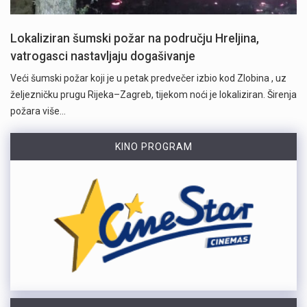
Lokaliziran šumski požar na području Hreljina,
vatrogasci nastavljaju dogašivanje
Veći šumski požar koji je u petak predvečer izbio kod Zlobina , uz
željezničku prugu Rijeka–Zagreb, tijekom noći je lokaliziran. Širenja
požara više…
KINO PROGRAM