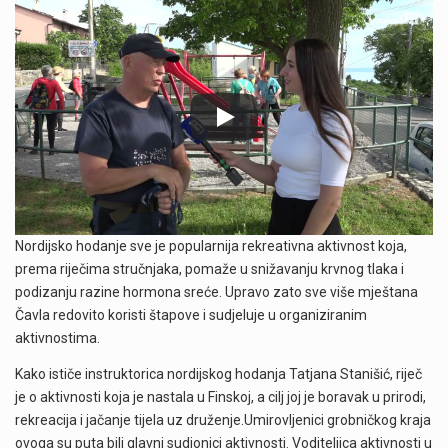
Nordijsko hodanje sve je popularnija rekreativna aktivnost koja,
prema riječima stručnjaka, pomaže u snižavanju krvnog tlaka i
podizanju razine hormona sreće. Upravo zato sve više mještana
Čavla redovito koristi štapove i sudjeluje u organiziranim
aktivnostima.
Kako ističe instruktorica nordijskog hodanja Tatjana Stanišić, riječ
je o aktivnosti koja je nastala u Finskoj, a cilj joj je boravak u prirodi,
rekreacija i jačanje tijela uz druženje.Umirovljenici grobničkog kraja
ovoga su puta bili glavni sudionici aktivnosti. Voditeljica aktivnosti u