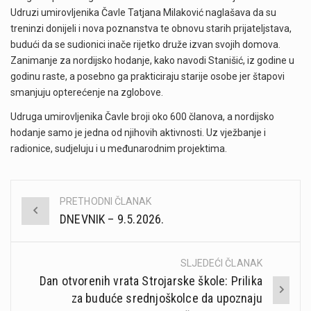
Udruzi umirovljenika Čavle Tatjana Milaković naglašava da su
treninzi donijeli i nova poznanstva te obnovu starih prijateljstava,
budući da se sudionici inače rijetko druže izvan svojih domova.
Zanimanje za nordijsko hodanje, kako navodi Stanišić, iz godine u
godinu raste, a posebno ga prakticiraju starije osobe jer štapovi
smanjuju opterećenje na zglobove.
Udruga umirovljenika Čavle broji oko 600 članova, a nordijsko
hodanje samo je jedna od njihovih aktivnosti. Uz vježbanje i
radionice, sudjeluju i u međunarodnim projektima.
PRETHODNI ČLANAK
Post
DNEVNIK – 9.5.2026.
navigation
SLJEDEĆI ČLANAK
Dan otvorenih vrata Strojarske škole: Prilika
za buduće srednjoškolce da upoznaju