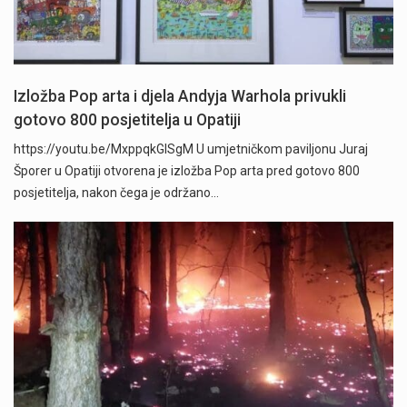
Izložba Pop arta i djela Andyja Warhola privukli
gotovo 800 posjetitelja u Opatiji
https://youtu.be/MxppqkGISgM U umjetničkom paviljonu Juraj
Šporer u Opatiji otvorena je izložba Pop arta pred gotovo 800
posjetitelja, nakon čega je održano…