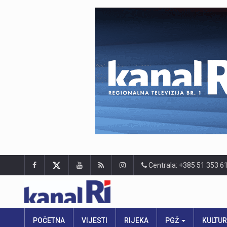
Centrala: +385 51 353 6
POČETNA
VIJESTI
RIJEKA
PGŽ
KULTU