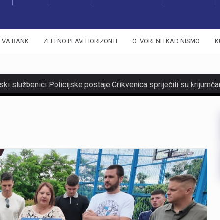
VA BANK
ZELENO PLAVI HORIZONTI
OTVORENI I KAD NISMO
K