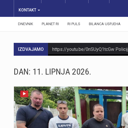
KONTAKT
DNEVNIK
PLANET RI
RI PULS
BILANCA USPJEHA
IZDVAJAMO
DAN:
11. LIPNJA 2026.
https://youtu.be/O6wrhtb9lpI
https://youtu.be/PRC3G2dOWXM