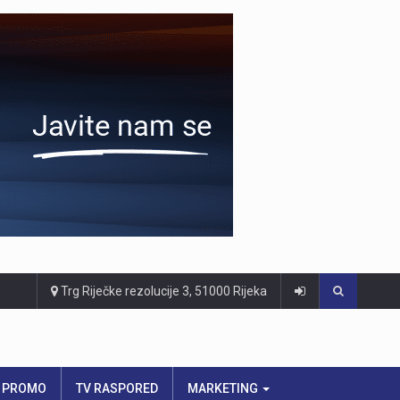
Trg Riječke rezolucije 3, 51000 Rijeka
PROMO
TV RASPORED
MARKETING