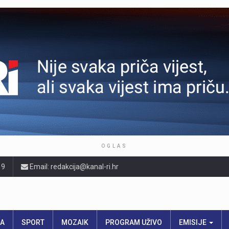
OGLAS
19
Email: redakcija@kanal-ri.hr
RA
SPORT
MOZAIK
PROGRAM UŽIVO
EMISIJE