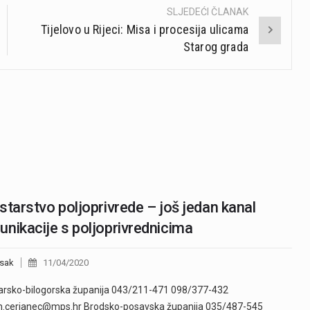
SLJEDEĆI ČLANAK
Tijelovo u Rijeci: Misa i procesija ulicama
Starog grada
starstvo poljoprivrede – još jedan kanal
nikacije s poljoprivrednicima
sak
11/04/2020
arsko-bilogorska županija 043/211-471 098/377-432
n.cerjanec@mps.hr Brodsko-posavska županija 035/487-545