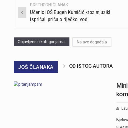
PRETHODNI ČLANAK
Post
Učenici OŠ Eugen Kumičić kroz mjuzikl
navigation
ispričali priču o riječkoj vodi
Objavljeno u kategorijama:
Najave događaja
OD ISTOG AUTORA
JOŠ ČLANAKA
Mini
komu
LSu
Bjelov
draze