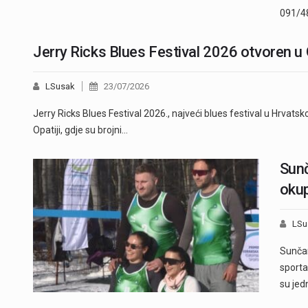
091/4
Jerry Ricks Blues Festival 2026 otvoren u 
LSusak
23/07/2026
Jerry Ricks Blues Festival 2026., najveći blues festival u Hrvatskoj
Opatiji, gdje su brojni…
Sunč
okup
LSu
Sunčan
sporta
su jedn