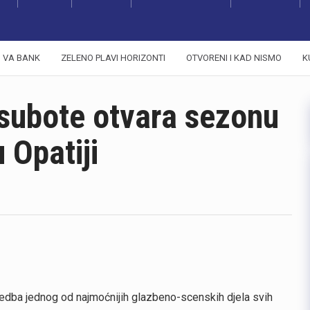
VA BANK
ZELENO PLAVI HORIZONTI
OTVORENI I KAD NISMO
K
subote otvara sezonu
 Opatiji
izvedba jednog od najmoćnijih glazbeno-scenskih djela svih