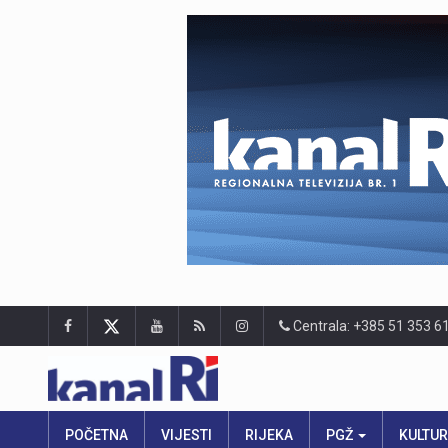
Centrala: +385 51 353 6
POČETNA
VIJESTI
RIJEKA
PGŽ
KULTU