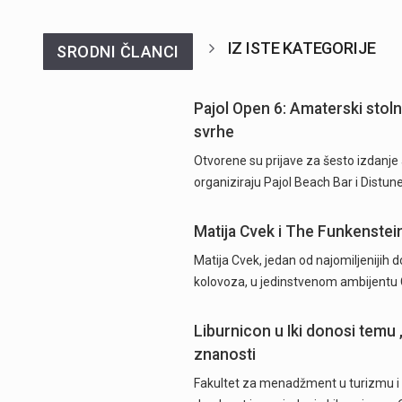
IZ ISTE KATEGORIJE
SRODNI ČLANCI
Pajol Open 6: Amaterski stoln
svrhe
Otvorene su prijave za šesto izdanje
organiziraju Pajol Beach Bar i Distun
Matija Cvek i The Funkenstei
Matija Cvek, jedan od najomiljenijih 
kolovoza, u jedinstvenom ambijentu 
Liburnicon u Iki donosi temu 
znanosti
Fakultet za menadžment u turizmu i ug