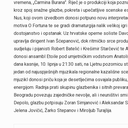
vremena, „Carmina Burana”. Riječ je o produkciji koja po
kroz spoj snažne glazbe, pokreta i upečatljive scenske es
Nus, koji ovom izvedbom donosi potpuno novu interpretac
motiva O Fortuna te se gradi dramaturgija nalik velikoj igri
dostojanstvo i opstanak. Uz hrvatske operne soliste Davo
upravlja dirigent Ivan Šćepanović, dok ritmičko srce prod
sudjeluju i pijanisti Robert Batelić i Krešimir Starčević 
donosi ansambl Etoile pod umjetničkim vodstvom Anatol
dana kasnije, 10. lipnja u 21:30 sati, na Ljetnu pozornicu
jedan od najuspješnijih mjuzikala regionalne kazališne s
mjuzikl donosi priču koja je desetljećima osvajala publ
energijom. Radnja prati skupinu glazbenika i sitnih preva
Beogradu povezuju zajedničke nevolje, ali i neuništivi smi
Depolo, glazbu potpisuju Zoran Simjanović i Aleksandar S
Jelena Jovičić, Žarko Stepanov i Miroljub Turajlija.