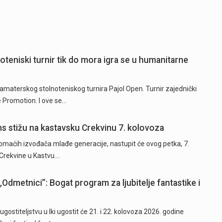
oteniski turnir tik do mora igra se u humanitarne
 amaterskog stolnoteniskog turnira Pajol Open. Turnir zajednički
e Promotion. I ove se…
ns stižu na kastavsku Crekvinu 7. kolovoza
domaćih izvođača mlađe generacije, nastupit će ovog petka, 7.
Crekvine u Kastvu.…
„Odmetnici”: Bogat program za ljubitelje fantastike i
ostiteljstvu u Iki ugostit će 21. i 22. kolovoza 2026. godine