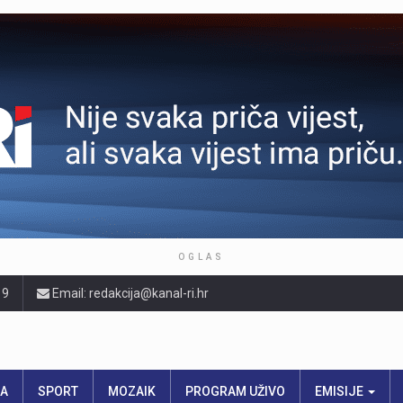
OGLAS
19
Email: redakcija@kanal-ri.hr
RA
SPORT
MOZAIK
PROGRAM UŽIVO
EMISIJE