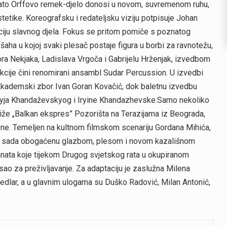
znato Orffovo remek-djelo donosi u novom, suvremenom ruhu,
tetike. Koreografsku i redateljsku viziju potpisuje Johan
iju slavnog djela. Fokus se pritom pomiče s poznatog
 šaha u kojoj svaki plesač postaje figura u borbi za ravnotežu,
ra Nekjaka, Ladislava Vrgoča i Gabrijelu Hrženjak, izvedbom
ukcije čini renomirani ansambl Sudar Percussion. U izvedbi
te Akademski zbor Ivan Goran Kovačić, dok baletnu izvedbu
iyja Khandaževskyog i Iryine Khandazhevske.Samo nekoliko
 stiže „Balkan ekspres” Pozorišta na Terazijama iz Beograda,
cene. Temeljen na kultnom filmskom scenariju Gordana Mihića,
iku, sada obogaćenu glazbom, plesom i novom kazališnom
ranata koje tijekom Drugog svjetskog rata u okupiranom
sao za preživljavanje. Za adaptaciju je zaslužna Milena
edlar, a u glavnim ulogama su Duško Radović, Milan Antonić,