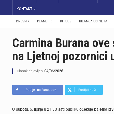
KONTAKT
DNEVNIK
PLANET RI
RI PULS
BILANCA USPJEHA
Carmina Burana ove 
na Ljetnoj pozornici u
Članak objavljen:
04/06/2026
Podijeli na Facebook
Podijeli na X
U subotu, 6. lipnja u 21:30 sati publiku očekuje baletna 