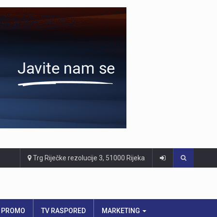
Trg Riječke rezolucije 3, 51000 Rijeka
PROMO
TV RASPORED
MARKETING