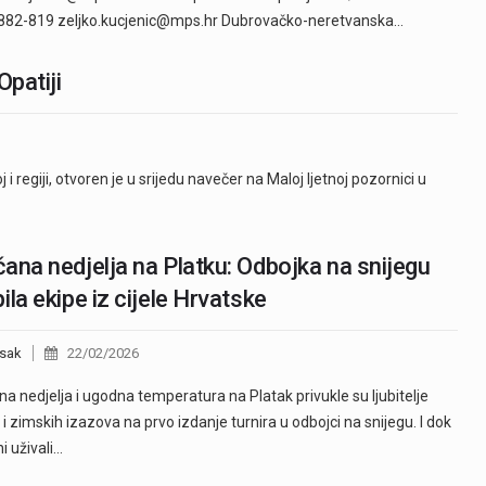
882-819 zeljko.kucjenic@mps.hr Dubrovačko-neretvanska…
Opatiji
 i regiji, otvoren je u srijedu navečer na Maloj ljetnoj pozornici u
ana nedjelja na Platku: Odbojka na snijegu
ila ekipe iz cijele Hrvatske
sak
22/02/2026
a nedjelja i ugodna temperatura na Platak privukle su ljubitelje
 i zimskih izazova na prvo izdanje turnira u odbojci na snijegu. I dok
i uživali…