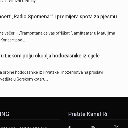
Ovaj festival fantasy…
ncert „Radio Spomenar” i premijera spota za pjesmu
ne večeri - „Tramontana će vas ofriškat!”, amfiteatar u Matuljima
. Koncert pod…
u Ličkom polju okuplja hodočasnike iz cijele
lja brojne hodočasnike iz Hrvatske i inozemstva na proslavi
svetište u Gorskom kotaru…
ING
Pratite Kanal Ri