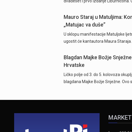
dvadeset i prvo izdanje Liburnicona. 
Mauro Staraj u Matuljima: Ko
„Matujac va duše”
U sklopu manifestacije Matuljske ljet
ugostit će kantautora Maura Staraja
Blagdan Majke Božje Snježne 
Hrvatske
Ličko polje od 3. do 5. kolovoza okup
blagdana Majke Božje Snježne. Ovo 
MARKET