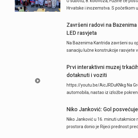
U subotu, 8. kolovoza, Fužine će postat
Hrvatske i inozemstva. S početkom u 
Završeni radovi na Bazenima 
LED rasvjeta
Na Bazenima Kantrida završeni su ops
sanaciju lučne konstrukcije rasvjete
Prvi interaktivni muzej trkać
dotaknuti i voziti
https://youtu.be/AicJRDuKNkg Na Grob
automobila, nastao iz izložbe pokre
Niko Janković: Gol posvećujem
Niko Janković u 16. minuti utakmice 
prostora donio je Rijeci prednost pre