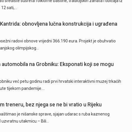
i središte susreta folklorne baštine, tradicijskih zanata i običaja iz
12 sati,…
Kantrida: obnovljena lučna konstrukcija i ugrađena
ežni radovi obnove vrijedni 366.190 eura. Projekt je obuhvatio
 vanjskog olimpijskog…
ih automobila na Grobniku: Eksponati koji se mogu
niku već petu godinu radi prvi hrvatski interaktivni muzej trkaćih
nute tijekom pandemije.…
 treneru, bez njega se ne bi vratio u Rijeku
naštimao je nišanske sprave, sjajan udarac s ruba kaznenog
d uzvratnu utakmicu.– Bili…