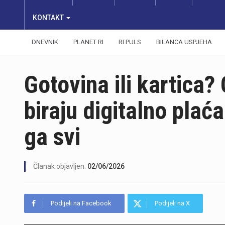
KONTAKT
DNEVNIK
PLANET RI
RI PULS
BILANCA USPJEHA
Gotovina ili kartica?
biraju digitalno plać
ga svi
Članak objavljen:
02/06/2026
Podijeli na Facebook
Podijeli na X