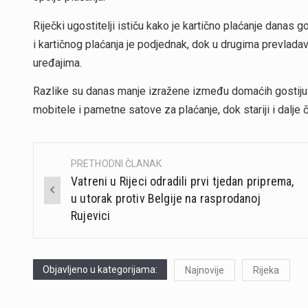
Riječki ugostitelji ističu kako je kartično plaćanje dana
i kartičnog plaćanja je podjednak, dok u drugima prevladav
uređajima.
Razlike su danas manje izražene između domaćih gostiju i
mobitele i pametne satove za plaćanje, dok stariji i dalje
PRETHODNI ČLANAK
Post
Vatreni u Rijeci odradili prvi tjedan priprema,
navigation
u utorak protiv Belgije na rasprodanoj
Rujevici
Objavljeno u kategorijama:
Najnovije
Rijeka