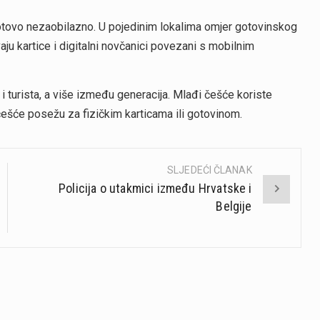
s gotovo nezaobilazno. U pojedinim lokalima omjer gotovinskog
aju kartice i digitalni novčanici povezani s mobilnim
 turista, a više između generacija. Mlađi češće koriste
 češće posežu za fizičkim karticama ili gotovinom.
SLJEDEĆI ČLANAK
Policija o utakmici između Hrvatske i
Belgije