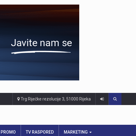
Trg Riječke rezolucije 3, 51000 Rijeka
PROMO
TV RASPORED
MARKETING