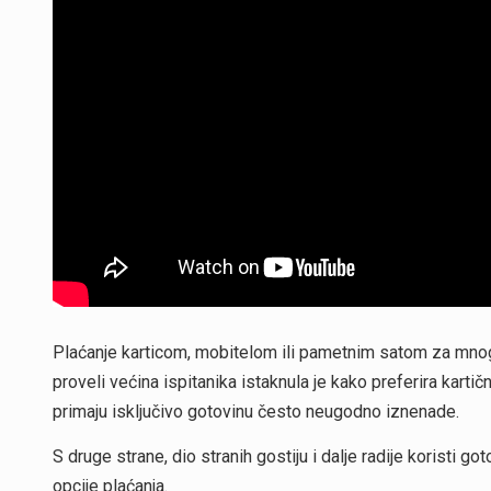
Plaćanje karticom, mobitelom ili pametnim satom za mno
proveli većina ispitanika istaknula je kako preferira kartično
primaju isključivo gotovinu često neugodno iznenade.
S druge strane, dio stranih gostiju i dalje radije koristi g
opcije plaćanja.