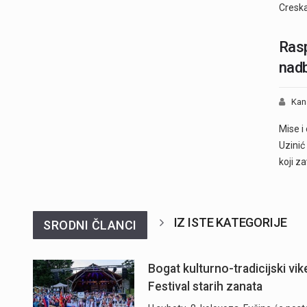
Creska
Rasp
nadb
Kan
Mise i
Uzinić
koji z
IZ ISTE KATEGORIJE
SRODNI ČLANCI
Bogat kulturno-tradicijski vik
Festival starih zanata