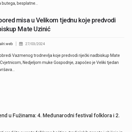
 butega, besplatne…
ored misa u Velikom tjednu koje predvodi
iskup Mate Uzinić
alri.web
27/03/2024
 obredi Vazmenog trodnevlja koje predvodi riječki nadbiskup Mate
 Cvjetnicom, Nedjeljom muke Gospodnje, započeo je Veliki tjedan
avršava…
end u Fužinama: 4. Međunarodni festival folklora i 2.