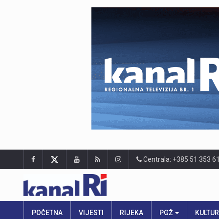
Centrala: +385 51 353 6
POČETNA
VIJESTI
RIJEKA
PGŽ
KULTU