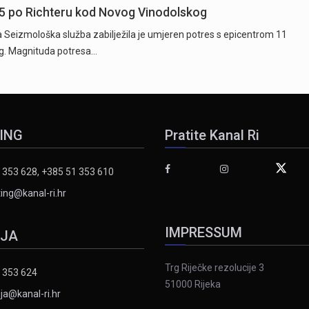
5 po Richteru kod Novog Vinodolskog
ta Seizmološka služba zabilježila je umjeren potres s epicentrom 11
g. Magnituda potresa…
ING
Pratite Kanal Ri
 353 628, +385 51 353 610
ing@kanal-ri.hr
IMPRESSUM
IJA
Trg Riječke rezolucije 3
 353 624
51000 Rijeka
ja@kanal-ri.hr