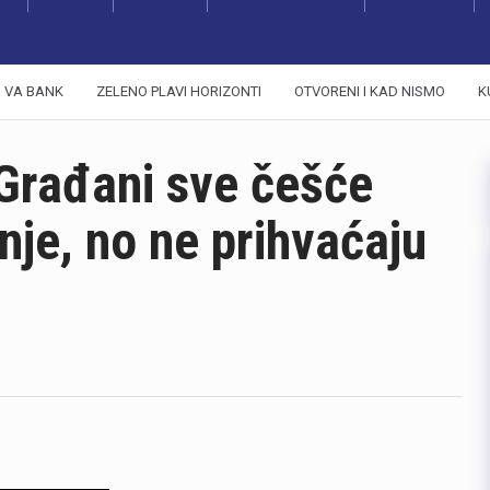
VA BANK
ZELENO PLAVI HORIZONTI
OTVORENI I KAD NISMO
K
 Građani sve češće
anje, no ne prihvaćaju