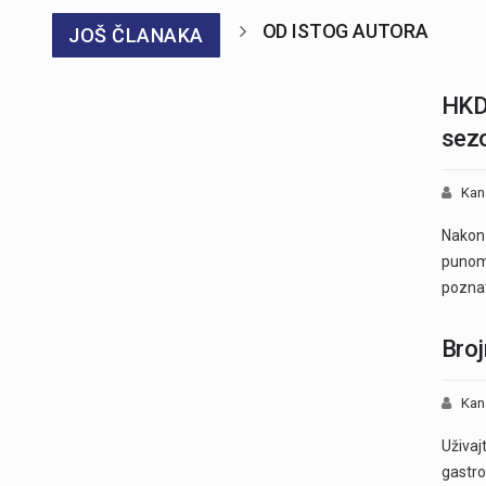
OD ISTOG AUTORA
JOŠ ČLANAKA
HKD 
sez
Kan
Nakon 
punom 
pozna
Broj
Kan
Uživaj
gastro