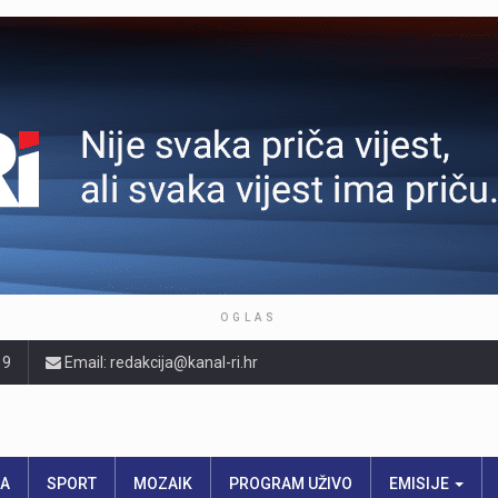
OGLAS
19
Email: redakcija@kanal-ri.hr
RA
SPORT
MOZAIK
PROGRAM UŽIVO
EMISIJE