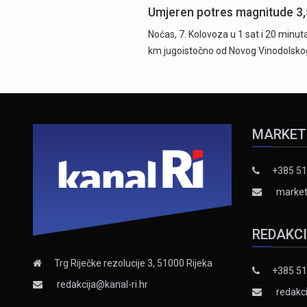
Umjeren potres magnitude 3,
Noćas, 7. Kolovoza u 1 sat i 20 minu
km jugoistočno od Novog Vinodolsko
MARKET
+385 51
market
REDAKC
Trg Riječke rezolucije 3, 51000 Rijeka
+385 51
redakcija@kanal-ri.hr
redakci