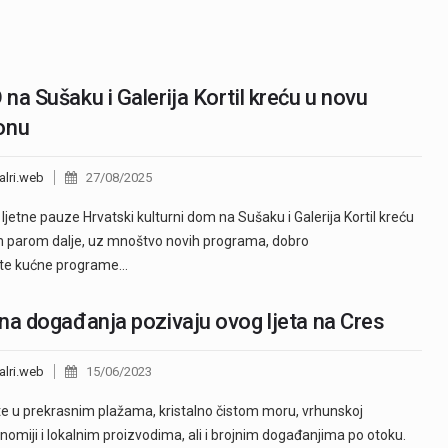
na Sušaku i Galerija Kortil kreću u novu
onu
alri.web
27/08/2025
ljetne pauze Hrvatski kulturni dom na Sušaku i Galerija Kortil kreću
parom dalje, uz mnoštvo novih programa, dobro
te kućne programe…
na događanja pozivaju ovog ljeta na Cres
alri.web
15/06/2023
te u prekrasnim plažama, kristalno čistom moru, vrhunskoj
nomiji i lokalnim proizvodima, ali i brojnim događanjima po otoku.