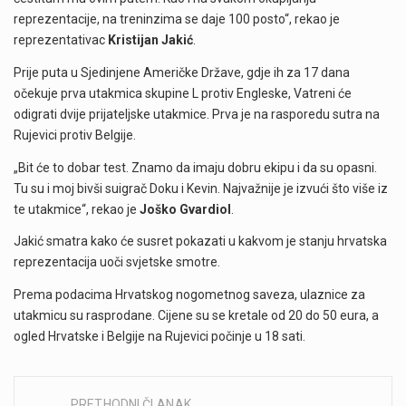
reprezentacije, na treninzima se daje 100 posto“, rekao je
reprezentativac
Kristijan Jakić
.
Prije puta u Sjedinjene Američke Države, gdje ih za 17 dana
očekuje prva utakmica skupine L protiv Engleske, Vatreni će
odigrati dvije prijateljske utakmice. Prva je na rasporedu sutra na
Rujevici protiv Belgije.
„Bit će to dobar test. Znamo da imaju dobru ekipu i da su opasni.
Tu su i moj bivši suigrač Doku i Kevin. Najvažnije je izvući što više iz
te utakmice“, rekao je
Joško Gvardiol
.
Jakić smatra kako će susret pokazati u kakvom je stanju hrvatska
reprezentacija uoči svjetske smotre.
Prema podacima Hrvatskog nogometnog saveza, ulaznice za
utakmicu su rasprodane. Cijene su se kretale od 20 do 50 eura, a
ogled Hrvatske i Belgije na Rujevici počinje u 18 sati.
PRETHODNI ČLANAK