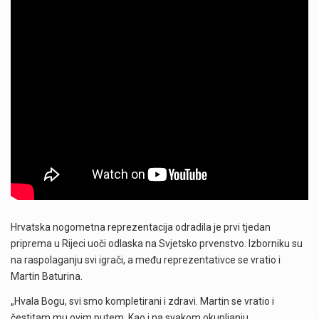
Hrvatska nogometna reprezentacija odradila je prvi tjedan
priprema u Rijeci uoči odlaska na Svjetsko prvenstvo. Izborniku su
na raspolaganju svi igrači, a među reprezentativce se vratio i
Martin Baturina.
„Hvala Bogu, svi smo kompletirani i zdravi. Martin se vratio i
čestitam mu ovim putem. Kao i na svakom okupljanju