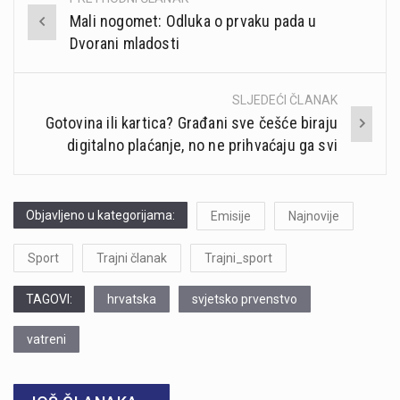
Post
Mali nogomet: Odluka o prvaku pada u
navigation
Dvorani mladosti
SLJEDEĆI ČLANAK
Gotovina ili kartica? Građani sve češće biraju
digitalno plaćanje, no ne prihvaćaju ga svi
Objavljeno u kategorijama:
Emisije
Najnovije
Sport
Trajni članak
Trajni_sport
TAGOVI:
hrvatska
svjetsko prvenstvo
vatreni