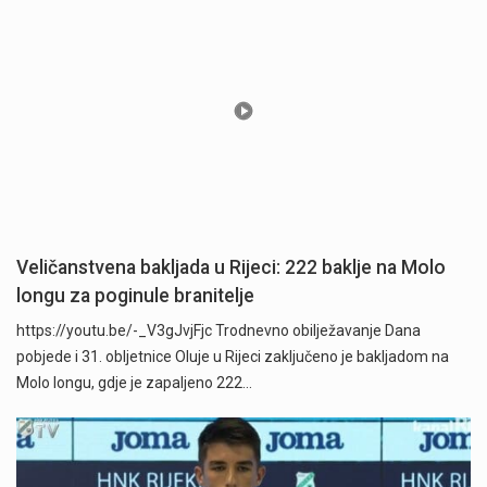
Veličanstvena bakljada u Rijeci: 222 baklje na Molo
longu za poginule branitelje
https://youtu.be/-_V3gJvjFjc Trodnevno obilježavanje Dana
pobjede i 31. obljetnice Oluje u Rijeci zaključeno je bakljadom na
Molo longu, gdje je zapaljeno 222…