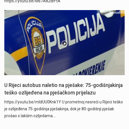
https://youtu.be/Ms7A82drFtA
U Rijeci autobus naletio na pješake: 75-godišnjakinja
teško ozlijeđena na pješačkom prijelazu
https://youtu.be/mldUU0Knk1Y U prometnoj nesreći u Rijeci teško
je ozlijeđena 75-godišnja pješakinja, dok je 80-godišnji pješak
prošao s lakšim ozljedama.…