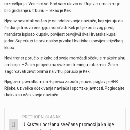
razmišljanja. Veselim se. Kad sam ulazio na Rujevicu, malo mi je
bilo grickanje u trbuhu – rekao je Kek.
Njegov povratak naišao je na odobravanje navijača, koji vjeruju da
će donijeti novu energiju momčadi. Kek je tijekom svog prvog
mandata ispisao klupsku povijest osvojivši dva Hrvatska kupa,
jedan Superkup te prvi naslov prvaka Hrvatske u povijesti riječkog
kluba.
Novi trener poručio je kako od svoje momčadi očekuje maksimalnu
ambiciju. – Želim pobjedu na svakom treningu i utakmici. Želim
zagorčavati život onima na vrhu, poručio je Kek.
Njegovim povratkom na Rujevicu započinje novo poglavlje HNK
Rijeke, uz velika očekivanja navijača i sportske javnosti. Pogledajte
i kakva su očekivanja navijača.
PRETHODNI ČLANAK
Post
U Kastvu održana svečana promocija knjige