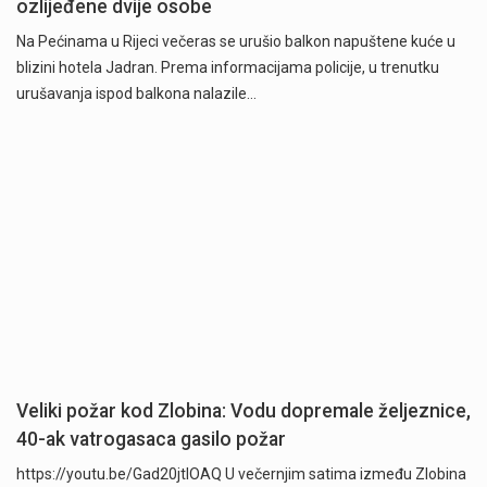
ozlijeđene dvije osobe
Na Pećinama u Rijeci večeras se urušio balkon napuštene kuće u
blizini hotela Jadran. Prema informacijama policije, u trenutku
urušavanja ispod balkona nalazile…
Veliki požar kod Zlobina: Vodu dopremale željeznice,
40-ak vatrogasaca gasilo požar
https://youtu.be/Gad20jtIOAQ U večernjim satima između Zlobina