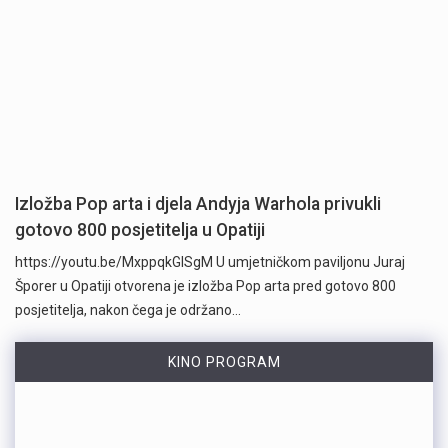
Izložba Pop arta i djela Andyja Warhola privukli
gotovo 800 posjetitelja u Opatiji
https://youtu.be/MxppqkGISgM U umjetničkom paviljonu Juraj
Šporer u Opatiji otvorena je izložba Pop arta pred gotovo 800
posjetitelja, nakon čega je održano…
KINO PROGRAM