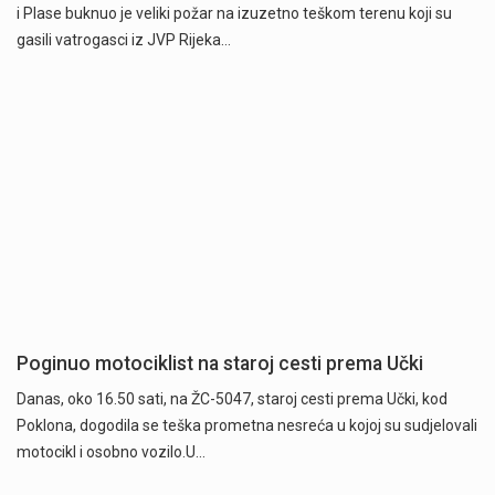
i Plase buknuo je veliki požar na izuzetno teškom terenu koji su
gasili vatrogasci iz JVP Rijeka…
Poginuo motociklist na staroj cesti prema Učki
Danas, oko 16.50 sati, na ŽC-5047, staroj cesti prema Učki, kod
Poklona, dogodila se teška prometna nesreća u kojoj su sudjelovali
motocikl i osobno vozilo.U…