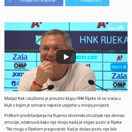
Podijeli na Facebook
Podijeli na X
Matjaž Kek i službeno je preuzeo klupu HNK Rijeke te se vraća u
klub s kojim je ostvario najveće uspjehe u novijoj povijesti.
Prilikom predstavljanja na Rujevici slovenski stručnjak nije skrivao
emocije, istaknuvši kako nije dvojio kada je stigao poziv iz Rijeke
-“Ne mogu s Rijekom pregovarati. Kad je došao poziv, nije bilo