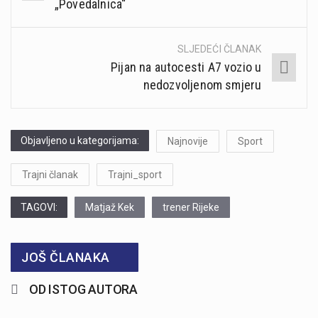
navigation
„Povedalnica“
SLJEDEĆI ČLANAK
Pijan na autocesti A7 vozio u
nedozvoljenom smjeru
Objavljeno u kategorijama:
Najnovije
Sport
Trajni članak
Trajni_sport
TAGOVI:
Matjaž Kek
trener Rijeke
JOŠ ČLANAKA
OD ISTOG AUTORA