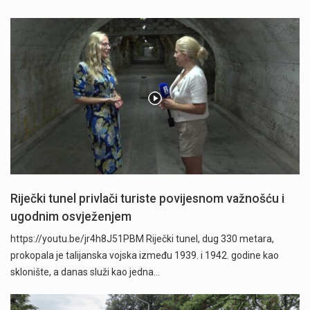
Riječki tunel privlači turiste povijesnom važnošću i
ugodnim osvježenjem
https://youtu.be/jr4h8J51PBM Riječki tunel, dug 330 metara,
prokopala je talijanska vojska između 1939. i 1942. godine kao
sklonište, a danas služi kao jedna…