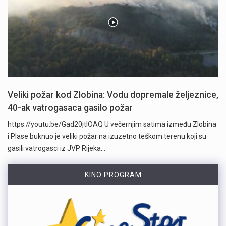
Veliki požar kod Zlobina: Vodu dopremale željeznice,
40-ak vatrogasaca gasilo požar
https://youtu.be/Gad20jtIOAQ U večernjim satima između Zlobina
i Plase buknuo je veliki požar na izuzetno teškom terenu koji su
gasili vatrogasci iz JVP Rijeka…
KINO PROGRAM