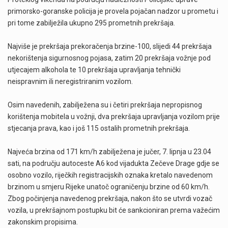
primorsko-goranske policija je provela pojačan nadzor u prometu i
pri tome zabilježila ukupno 295 prometnih prekršaja.
Najviše je prekršaja prekoračenja brzine-100, slijedi 44 prekršaja
nekorištenja sigurnosnog pojasa, zatim 20 prekršaja vožnje pod
utjecajem alkohola te 10 prekršaja upravljanja tehnički
neispravnim ili neregistriranim vozilom.
Osim navedenih, zabilježena su i četiri prekršaja nepropisnog
korištenja mobitela u vožnji, dva prekršaja upravljanja vozilom prije
stjecanja prava, kao i još 115 ostalih prometnih prekršaja.
Najveća brzina od 171 km/h zabilježena je jučer, 7. lipnja u 23.04
sati, na području autoceste A6 kod vijadukta Zečeve Drage gdje se
osobno vozilo, riječkih registracijskih oznaka kretalo navedenom
brzinom u smjeru Rijeke unatoč ograničenju brzine od 60 km/h.
Zbog počinjenja navedenog prekršaja, nakon što se utvrdi vozač
vozila, u prekršajnom postupku bit će sankcioniran prema važećim
zakonskim propisima.