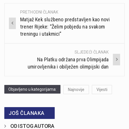
PRETHODNI ČLANAK
Post
Matjaž Kek službeno predstavljen kao novi
navigation
trener Rijeke: “Želim pobjedu na svakom
treningu i utakmici”
SLJEDEĆI ČLANAK
Na Platku održana prva Olimpijada
umirovljenika i obilježen olimpijski dan
Objavljeno u kategorijama:
Najnovije
Vijesti
JOŠ ČLANAKA
OD ISTOG AUTORA