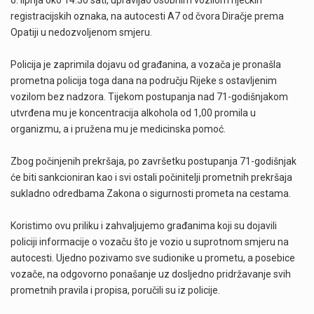
6. lipnja oko 14.30 sati, upravljao osobnim vozilom riječkih
registracijskih oznaka, na autocesti A7 od čvora Diračje prema
Opatiji u nedozvoljenom smjeru.
Policija je zaprimila dojavu od građanina, a vozača je pronašla
prometna policija toga dana na području Rijeke s ostavljenim
vozilom bez nadzora. Tijekom postupanja nad 71-godišnjakom
utvrđena mu je koncentracija alkohola od 1,00 promila u
organizmu, a i pružena mu je medicinska pomoć.
Zbog počinjenih prekršaja, po završetku postupanja 71-godišnjak
će biti sankcioniran kao i svi ostali počinitelji prometnih prekršaja
sukladno odredbama Zakona o sigurnosti prometa na cestama.
Koristimo ovu priliku i zahvaljujemo građanima koji su dojavili
policiji informacije o vozaču što je vozio u suprotnom smjeru na
autocesti. Ujedno pozivamo sve sudionike u prometu, a posebice
vozače, na odgovorno ponašanje uz dosljedno pridržavanje svih
prometnih pravila i propisa, poručili su iz policije.