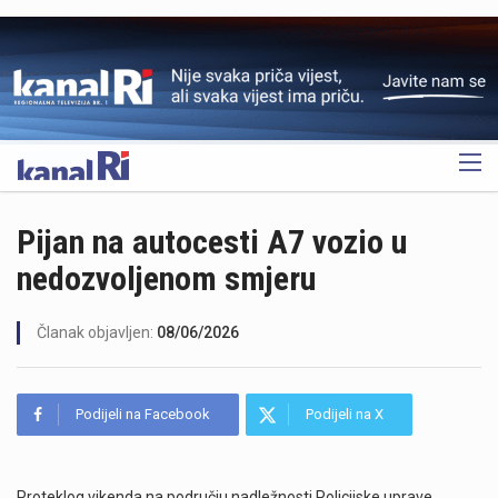
OGLAS
Pijan na autocesti A7 vozio u
nedozvoljenom smjeru
Članak objavljen:
08/06/2026
Podijeli na Facebook
Podijeli na X
Proteklog vikenda na području nadležnosti Policijske uprave