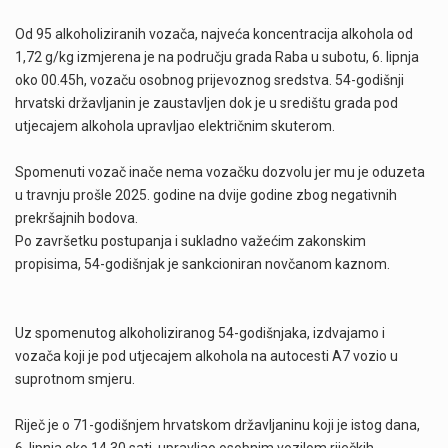
Od 95 alkoholiziranih vozača, najveća koncentracija alkohola od
1,72 g/kg izmjerena je na području grada Raba u subotu, 6. lipnja
oko 00.45h, vozaču osobnog prijevoznog sredstva. 54-godišnji
hrvatski državljanin je zaustavljen dok je u središtu grada pod
utjecajem alkohola upravljao električnim skuterom.
Spomenuti vozač inače nema vozačku dozvolu jer mu je oduzeta
u travnju prošle 2025. godine na dvije godine zbog negativnih
prekršajnih bodova.
Po završetku postupanja i sukladno važećim zakonskim
propisima, 54-godišnjak je sankcioniran novčanom kaznom.
Uz spomenutog alkoholiziranog 54-godišnjaka, izdvajamo i
vozača koji je pod utjecajem alkohola na autocesti A7 vozio u
suprotnom smjeru.
Riječ je o 71-godišnjem hrvatskom državljaninu koji je istog dana,