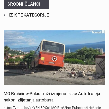
SRODNI ČLANCI
IZ ISTE KATEGORIJE
MO Brašćine-Pulac traži izmjenu trase Autotroleja
nakon izlijetanja autobusa
https://youtu.be/xzY8NjZPXok MO Brašćine-Pulac traži rješenje