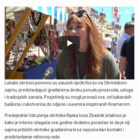
Lokalni obrtnici ponovno su zauzeli riječki Korzo na Obrtničkom
sajmu, predstavljajući građanima široku ponudu proizvoda, usluga
i tradicijskih zanata. Posjetitelji su mogli pronaći sve, od bakarskih
baškota i rukotvorina do odjeće i suvenira inspiriranih Kvarnerom.
Predsjednik Udruženja obrtnika Rijeka Ivica Zbašnik istaknuo je
kako je interes izlagača ove godine dodatno porastao te da je cilj
sajma približiti obrtnike građanima kroz neposredan kontakt i
predstavljanje njihovog rada.