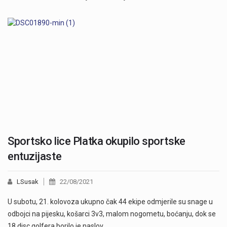
Sportsko lice Platka okupilo sportske
entuzijaste
LSusak
22/08/2021
U subotu, 21. kolovoza ukupno čak 44 ekipe odmjerile su snage u
odbojci na pijesku, košarci 3v3, malom nogometu, boćanju, dok se
18 disc golfera borilo je naslov…