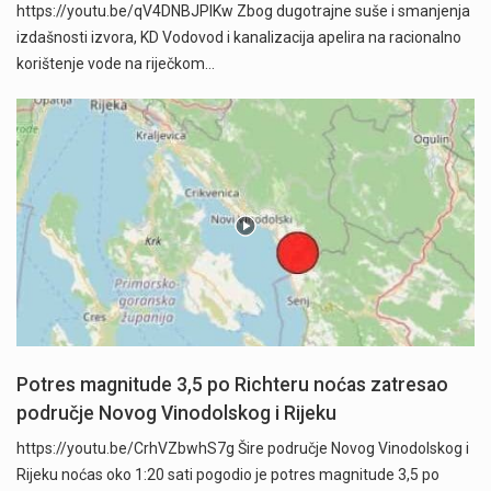
https://youtu.be/qV4DNBJPlKw Zbog dugotrajne suše i smanjenja
izdašnosti izvora, KD Vodovod i kanalizacija apelira na racionalno
korištenje vode na riječkom…
Potres magnitude 3,5 po Richteru noćas zatresao
područje Novog Vinodolskog i Rijeku
https://youtu.be/CrhVZbwhS7g Šire područje Novog Vinodolskog i
Rijeku noćas oko 1:20 sati pogodio je potres magnitude 3,5 po