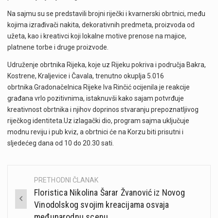
Na sajmu su se predstavili brojni riječki i kvarnerski obrtnici, među
kojima izrađivači nakita, dekorativnih predmeta, proizvoda od
užeta, kao i kreativci koji lokalne motive prenose na majice,
platnene torbe i druge proizvode.
Udruženje obrtnika Rijeka, koje uz Rijeku pokriva i područja Bakra,
Kostrene, Kraljevice i Čavala, trenutno okuplja 5.016
obrtnika.Gradonačelnica Rijeke Iva Rinčić ocijenila je reakcije
građana vrlo pozitivnima, istaknuvši kako sajam potvrđuje
kreativnost obrtnika i njihov doprinos stvaranju prepoznatljivog
riječkog identiteta.Uz izlagački dio, program sajma uključuje
modnu reviju i pub kviz, a obrtnici će na Korzu biti prisutni i
sljedećeg dana od 10 do 20.30 sati.
PRETHODNI ČLANAK
Post
Floristica Nikolina Šarar Žvanović iz Novog
navigation
Vinodolskog svojim kreacijama osvaja
međunarodnu scenu