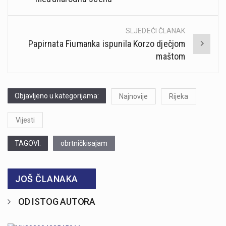
SLJEDEĆI ČLANAK
Papirnata Fiumanka ispunila Korzo dječjom
maštom
Objavljeno u kategorijama:
Najnovije
Rijeka
Vijesti
TAGOVI:
obrtničkisajam
JOŠ ČLANAKA
OD ISTOG AUTORA