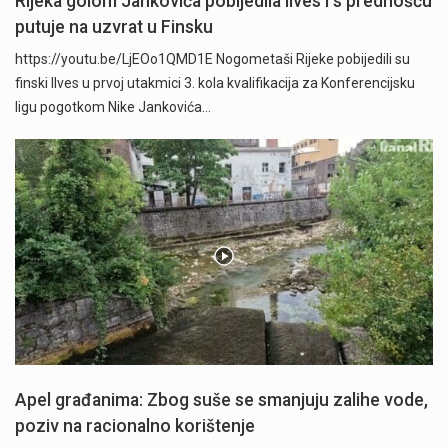
Rijeka golom Jankovića pobijedila Ilves i s prednošću
putuje na uzvrat u Finsku
https://youtu.be/LjEOo1QMD1E Nogometaši Rijeke pobijedili su
finski Ilves u prvoj utakmici 3. kola kvalifikacija za Konferencijsku
ligu pogotkom Nike Jankovića…
Apel građanima: Zbog suše se smanjuju zalihe vode,
poziv na racionalno korištenje