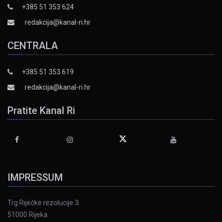
+385 51 353 624
redakcija@kanal-ri.hr
CENTRALA
+385 51 353 619
redakcija@kanal-ri.hr
Pratite Kanal Ri
IMPRESSUM
Trg Riječke rezolucije 3
51000 Rijeka