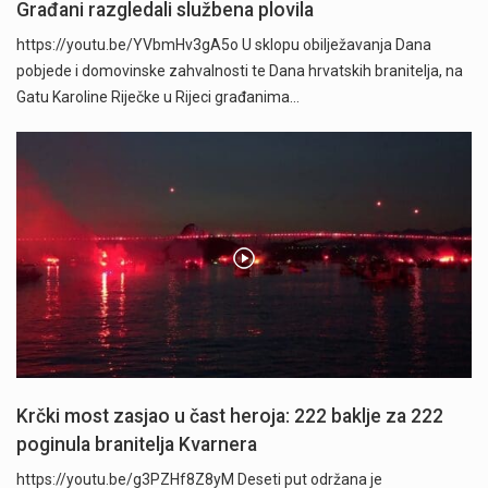
Građani razgledali službena plovila
https://youtu.be/YVbmHv3gA5o U sklopu obilježavanja Dana
pobjede i domovinske zahvalnosti te Dana hrvatskih branitelja, na
Gatu Karoline Riječke u Rijeci građanima…
Krčki most zasjao u čast heroja: 222 baklje za 222
poginula branitelja Kvarnera
https://youtu.be/g3PZHf8Z8yM Deseti put održana je