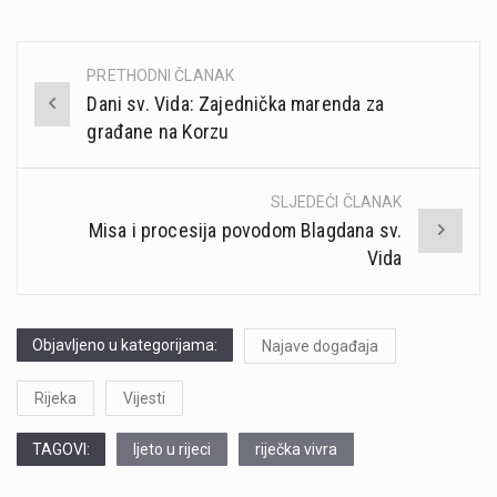
PRETHODNI ČLANAK
Post
Dani sv. Vida: Zajednička marenda za
navigation
građane na Korzu
SLJEDEĆI ČLANAK
Misa i procesija povodom Blagdana sv.
Vida
Objavljeno u kategorijama:
Najave događaja
Rijeka
Vijesti
TAGOVI:
ljeto u rijeci
riječka vivra