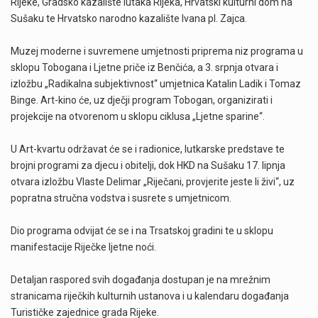
Rijeke, Gradsko kazalište lutaka Rijeka, Hrvatski kulturni dom na
Sušaku te Hrvatsko narodno kazalište Ivana pl. Zajca.
Muzej moderne i suvremene umjetnosti priprema niz programa u
sklopu Tobogana i Ljetne priče iz Benčića, a 3. srpnja otvara i
izložbu „Radikalna subjektivnost“ umjetnica Katalin Ladik i Tomaz
Binge. Art-kino će, uz dječji program Tobogan, organizirati i
projekcije na otvorenom u sklopu ciklusa „Ljetne sparine“.
U Art-kvartu održavat će se i radionice, lutkarske predstave te
brojni programi za djecu i obitelji, dok HKD na Sušaku 17. lipnja
otvara izložbu Vlaste Delimar „Riječani, provjerite jeste li živi“, uz
popratna stručna vodstva i susrete s umjetnicom.
Dio programa odvijat će se i na Trsatskoj gradini te u sklopu
manifestacije Riječke ljetne noći.
Detaljan raspored svih događanja dostupan je na mrežnim
stranicama riječkih kulturnih ustanova i u kalendaru događanja
Turističke zajednice grada Rijeke.