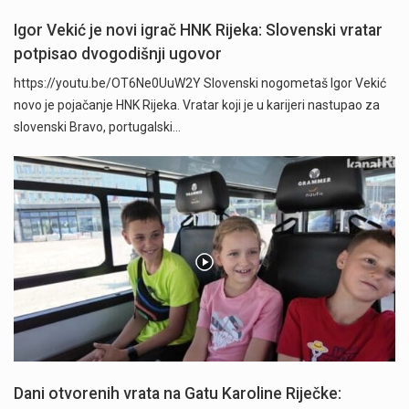
Igor Vekić je novi igrač HNK Rijeka: Slovenski vratar
potpisao dvogodišnji ugovor
https://youtu.be/OT6Ne0UuW2Y Slovenski nogometaš Igor Vekić
novo je pojačanje HNK Rijeka. Vratar koji je u karijeri nastupao za
slovenski Bravo, portugalski…
Dani otvorenih vrata na Gatu Karoline Riječke: