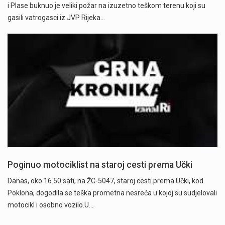
i Plase buknuo je veliki požar na izuzetno teškom terenu koji su
gasili vatrogasci iz JVP Rijeka…
Poginuo motociklist na staroj cesti prema Učki
Danas, oko 16.50 sati, na ŽC-5047, staroj cesti prema Učki, kod
Poklona, dogodila se teška prometna nesreća u kojoj su sudjelovali
motocikl i osobno vozilo.U…