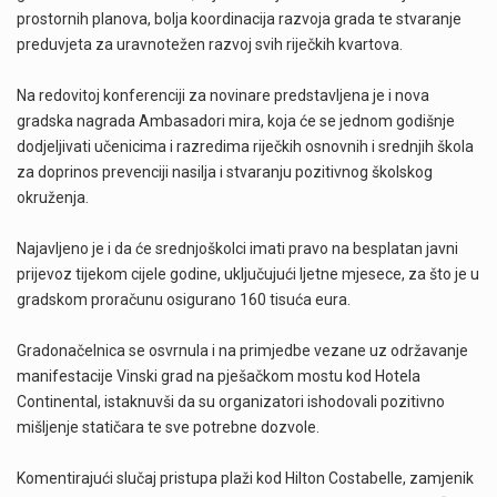
prostornih planova, bolja koordinacija razvoja grada te stvaranje
preduvjeta za uravnotežen razvoj svih riječkih kvartova.
Na redovitoj konferenciji za novinare predstavljena je i nova
gradska nagrada Ambasadori mira, koja će se jednom godišnje
dodjeljivati učenicima i razredima riječkih osnovnih i srednjih škola
za doprinos prevenciji nasilja i stvaranju pozitivnog školskog
okruženja.
Najavljeno je i da će srednjoškolci imati pravo na besplatan javni
prijevoz tijekom cijele godine, uključujući ljetne mjesece, za što je u
gradskom proračunu osigurano 160 tisuća eura.
Gradonačelnica se osvrnula i na primjedbe vezane uz održavanje
manifestacije Vinski grad na pješačkom mostu kod Hotela
Continental, istaknuvši da su organizatori ishodovali pozitivno
mišljenje statičara te sve potrebne dozvole.
Komentirajući slučaj pristupa plaži kod Hilton Costabelle, zamjenik