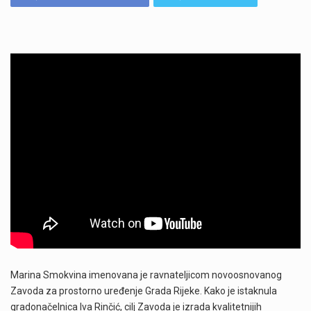
Marina Smokvina imenovana je ravnateljicom novoosnovanog
Zavoda za prostorno uređenje Grada Rijeke. Kako je istaknula
gradonačelnica Iva Rinčić, cilj Zavoda je izrada kvalitetnijih