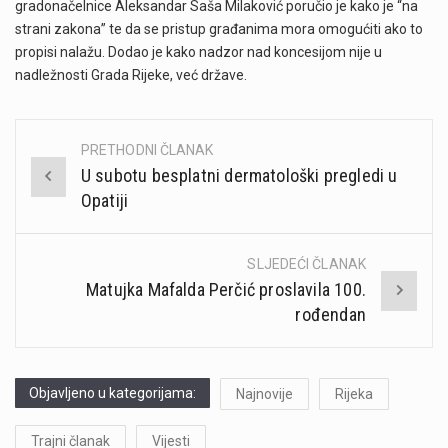
gradonačelnice Aleksandar Saša Milaković poručio je kako je “na
strani zakona” te da se pristup građanima mora omogućiti ako to
propisi nalažu. Dodao je kako nadzor nad koncesijom nije u
nadležnosti Grada Rijeke, već države.
PRETHODNI ČLANAK
Post
U subotu besplatni dermatološki pregledi u
navigation
Opatiji
SLJEDEĆI ČLANAK
Matujka Mafalda Perčić proslavila 100.
rođendan
Objavljeno u kategorijama:
Najnovije
Rijeka
Trajni članak
Vijesti