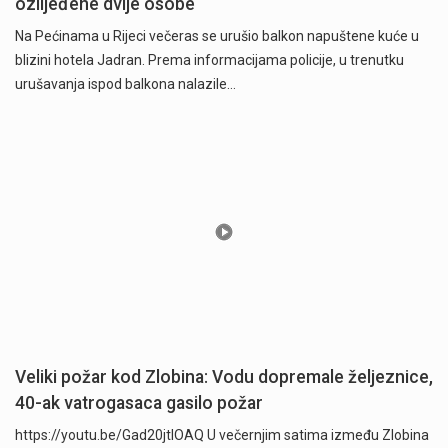
ozlijeđene dvije osobe
Na Pećinama u Rijeci večeras se urušio balkon napuštene kuće u
blizini hotela Jadran. Prema informacijama policije, u trenutku
urušavanja ispod balkona nalazile…
Veliki požar kod Zlobina: Vodu dopremale željeznice,
40-ak vatrogasaca gasilo požar
https://youtu.be/Gad20jtIOAQ U večernjim satima između Zlobina