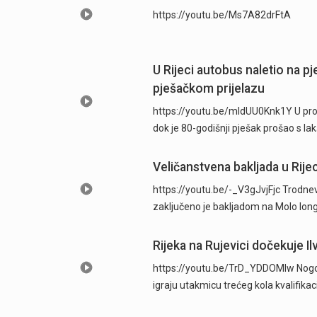
https://youtu.be/Ms7A82drFtA
U Rijeci autobus naletio na p
pješačkom prijelazu
https://youtu.be/mldUU0Knk1Y U prome
dok je 80-godišnji pješak prošao s l
Veličanstvena bakljada u Rijec
https://youtu.be/-_V3gJvjFjc Trodnevn
zaključeno je bakljadom na Molo long
Rijeka na Rujevici dočekuje Ilv
https://youtu.be/TrD_YDDOMIw Nogome
igraju utakmicu trećeg kola kvalifika