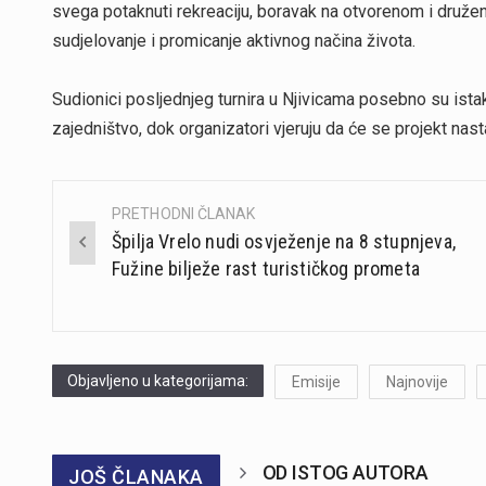
svega potaknuti rekreaciju, boravak na otvorenom i družen
sudjelovanje i promicanje aktivnog načina života.
Sudionici posljednjeg turnira u Njivicama posebno su istak
zajedništvo, dok organizatori vjeruju da će se projekt nasta
PRETHODNI ČLANAK
Post
Špilja Vrelo nudi osvježenje na 8 stupnjeva,
navigation
Fužine bilježe rast turističkog prometa
Objavljeno u kategorijama:
Emisije
Najnovije
OD ISTOG AUTORA
JOŠ ČLANAKA