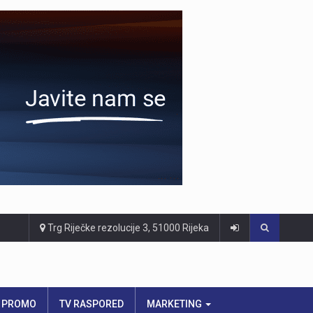
Trg Riječke rezolucije 3, 51000 Rijeka
PROMO
TV RASPORED
MARKETING