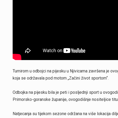
Turnirom u odbojci na pijesku u Njivicama završena je ov
koja se održavala pod motom „Začini život sportom“.
Odbojka na pijesku bila je peti i posljednji sport u ovog
Primorsko-goranske županije, ovogodišnje nositeljice titu
Natjecanja su tijekom sezone održana na više lokacija diljem 