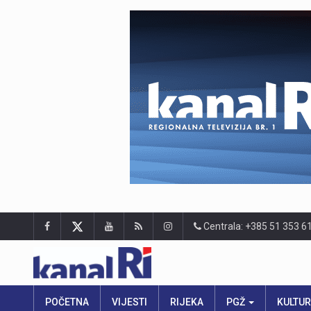
Centrala: +385 51 353 6
POČETNA
VIJESTI
RIJEKA
PGŽ
KULTU