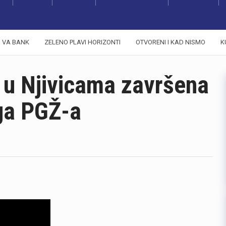
VA BANK
ZELENO PLAVI HORIZONTI
OTVORENI I KAD NISMO
K
 u Njivicama završena
iga PGŽ-a