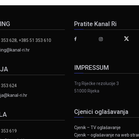
ING
Pratite Kanal Ri
 353 628, +385 51 353 610
ing@kanal-ri.hr
IMPRESSUM
IJA
Trg Riječke rezolucije 3
 353 624
51000 Rijeka
ja@kanal-ri.hr
Cjenici oglašavanja
LA
Cjenik – TV oglašavanje
 353 619
Cjenik – oglašavanje na web stran