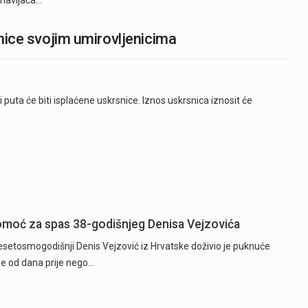
e navijača…
snice svojim umirovljenicima
puta će biti isplaćene uskrsnice. Iznos uskrsnica iznosit će
 pomoć za spas 38-godišnjeg Denisa Vejzovića
etosmogodišnji Denis Vejzović iz Hrvatske doživio je puknuće
je od dana prije nego…