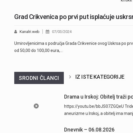
kritik
Grad Crikvenica po prvi put isplaćuje uskr
Kanalri.web
07/03/2024
Umirovljenicima s područja Grada Crikvenice ovog Uskrsa po prvi 
od 50,00 do 100,00 eura,…
IZ ISTE KATEGORIJE
SRODNI ČLANCI
Drama u Irskoj: Obitelj traži
https://youtu.be/bbJS07ZGQeU Trides
aneurizme u Irskoj, a obitelj ima man
Dnevnik – 06.08.2026