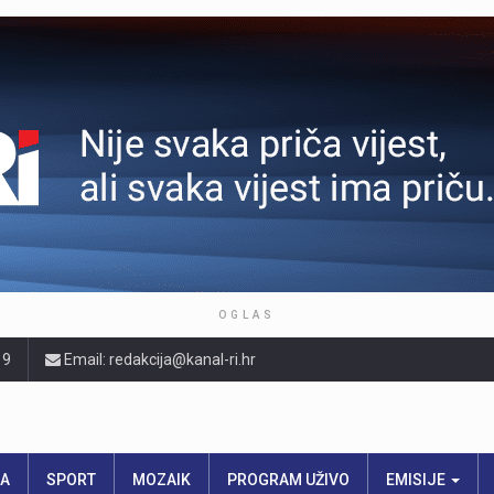
OGLAS
19
Email: redakcija@kanal-ri.hr
RA
SPORT
MOZAIK
PROGRAM UŽIVO
EMISIJE