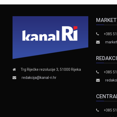
MARKET
+385 51
market
REDAKC
Trg Riječke rezolucije 3, 51000 Rijeka
+385 51
redakcija@kanal-ri.hr
redakci
CENTRA
+385 51