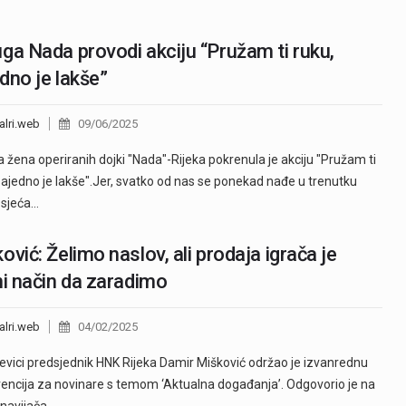
ga Nada provodi akciju “Pružam ti ruku,
dno je lakše”
alri.web
09/06/2025
 žena operiranih dojki "Nada"-Rijeka pokrenula je akciju "Pružam ti
zajedno je lakše".Jer, svatko od nas se ponekad nađe u trenutku
osjeća…
ović: Želimo naslov, ali prodaja igrača je
ni način da zaradimo
alri.web
04/02/2025
evici predsjednik HNK Rijeka Damir Mišković održao je izvanrednu
encija za novinare s temom ‘Aktualna događanja’. Odgovorio je na