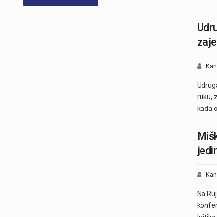
Udru
zaje
Kan
Udruga
ruku, 
kada 
Mišk
jedi
Kan
Na Ruj
konfer