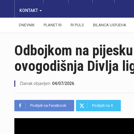
KONTAKT
DNEVNIK
PLANET RI
RI PULS
BILANCA USPJEHA
Odbojkom na pijesku
ovogodišnja Divlja l
Članak objavljen:
04/07/2026
Podijeli na Facebook
Podijeli na X