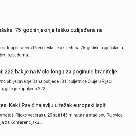
ješake: 75-godišnjakinja teško ozlijeđena na
tnoj nesreći u Rijeci teško je ozlijeđena 75-godišnja pješakinja,
akšim ozljedama.…
i: 222 baklje na Molo longu za poginule branitelje
o obilježavanje Dana pobjede i 31. obljetnice Oluje u Rijeci
u, gdje je zapaljeno 222…
es: Kek i Pavić najavljuju težak europski ispit
taši Rijeke večeras u 20 sati i 45 minuta na stadionu Rujevica
cija za Konferencijsku…