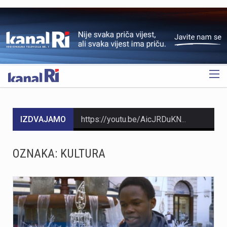
OGLAS
IZDVAJAMO
https://youtu.be/AicJRDuKNkg Na Grobniku već petu godinu radi prvi hrvatski interaktivni muzej trkaćih automobila, nastao iz izložbe pokrenute tijekom pandemije. Posebnost muzeja, koji vodi vlasnik Dorijan Kljun, jest u tome što posjetitelji mogu sjesti u vozila i čuti zvuk upaljenih motora, budući da većina eksponata i danas vozi utrke. Muzej privlači posjetitelje iz cijele Europe, a za 23. kolovoza najavljeno je drugo izdanje Grobnik Car Showa uz defile od sedamdesetak vozila i predstavljanje domaćih gastro specijaliteta. Više u videoprilogu:
HMNK Rijeka započeo je prodaju članskih iskaznica i sezonskih pretplata za novu futsal sezonu, koja će biti otvorena velikim derbijem protiv Hajduka u Sportskoj dvorani Zamet.Kupnja sezonske pretplate moguća je isključivo za članove kluba. Cijena pretplate iznosi 90 eura, dok djeca do 15 godina i osobe starije od 65 godina mogu svoju pretplatu kupiti po povlaštenoj cijeni od 45 eura.Sva mjesta u dvorani bit će numerirana, pa će svaki navijač prilikom kupnje odabrati svoje mjesto koje će ga čekati tijekom cijele sezone.Najmlađi navijači također imaju poseban razlog za dolazak u Zamet. Djeca do 10 godina imat će besplatan ulaz u posebno organiziran dječji sektor, osmišljen kako bi i oni mogli uživati u vrhunskom futsalu u sigurnom i prilagođenom okruženju.Nova sezona donosi i novo natjecanje - Liga kup, zbog čega u klubu očekuju najmanje 15 domaćih utakmica. To znači da će vlasnici sezonskih pretplata svaku utakmicu pratiti po cijeni od samo šest eura, odnosno tri eura za djecu i osobe starije od 65 godina, uz mogućnost da taj iznos bude i manji ako Rijeka izbori dodatne domaće susrete.Sezonske pretplate mogu se kupiti isključivo putem platforme Ticket4You. Digitalna ulaznica bit će dostavljena na e-mail adresu kupca, dok će fizičku člansku iskaznicu navijači…
OZNAKA:
KULTURA
https://youtu.be/bbJS07ZGQeU Tridesetosmogodišnji Denis Vejzović iz Hrvatske doživio je puknuće aneurizme u Irskoj, a obitelj ima manje od dana prije nego što liječnici u Corku isključe aparate za održavanje života. Liječnički tim donosi odluku o isključivanju, a obitelj hitno traži medicinski prijevoz i bolnicu u Hrvatskoj te prikuplja pomoć preko GoFundMe aplikacije.Donacije za pomoć obitelji i organizaciju liječničkog prijevoza mogu se uplatiti putem GoFundMe platforme. https://www.gofundme.com/f/help-denis-fight-for-his-life?lang=en_US&ts=1785938768 Više u videoprilogu:
https://youtu.be/Ms7A82drFtA
https://youtu.be/mldUU0Knk1Y U prometnoj nesreći u Rijeci teško je ozlijeđena 75-godišnja pješakinja, dok je 80-godišnji pješak prošao s lakšim ozljedama. Na njih je na pješačkom prijelazu naletio autobus kojim je upravljao 54-godišnji vozač. Nesreća se dogodila u utorak, 4. kolovoza, oko 18 sati na raskrižju Ulice Ivana Zajca i Ribarske ulice.