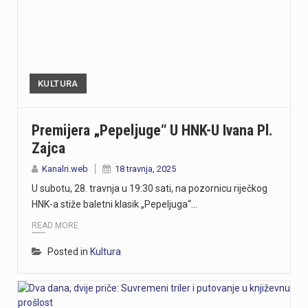
KULTURA
Premijera „Pepeljuge“ U HNK-U Ivana Pl.
Zajca
Kanalri.web
18 travnja, 2025
U subotu, 28. travnja u 19:30 sati, na pozornicu riječkog
HNK-a stiže baletni klasik „Pepeljuga“…
READ MORE
Posted in
Kultura