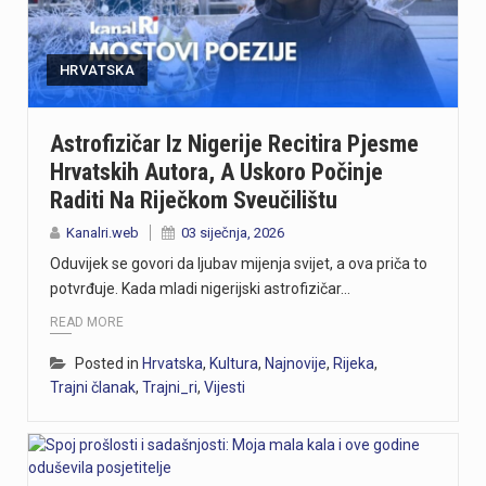
https://youtu.be/-_V3gJvjFjc Trodnevno obilježavanje Dana pobjede i 31. obljetnice Oluje u Rijeci zaključeno je bakljadom na Molo longu, gdje je zapaljeno 222 baklje za poginule branitelje Primorsko-goranske županije. Uz prigodni program, polaganje vijenaca i koncert grupe Opća opasnost, Rijeka je dostojanstveno obilježila najvažniji datum novije hrvatske povijesti. Više u videoprilogu:
https://youtu.be/TrD_YDDOMIw Nogometaši Rijeke večeras u 20 sati i 45 minuta na stadionu Rujevica igraju utakmicu trećeg kola kvalifikacija za Konferencijsku ligu protiv finskog Ilvesa. Trener Matjaž Kek i igrač Branko Pavić naglašavaju kako u Europi nema mjesta za prosječnost te da ih očekuje teška utakmica protiv suparnika koji se dobro brani i kvalitetno izlazi u tranziciju. Cilj Rijeke je ostvariti što veću rezultatsku razliku u susretu koji traje najmanje 180 minuta. Više u videoprilogu:
HRVATSKA
Zbog dugotrajnog sušnog razdoblja i nepovoljnih hidroloških prilika na riječkom području, Grad Rijeka i Komunalno društvo Vodovod i kanalizacija uputili su apel javnosti. Građani, gospodarstvo, turistički sektor i svi ostali korisnici pozivaju se na odgovorno i racionalno korištenje vode. Vodoopskrba je u ovom trenutku stabilna te su osigurane dostatne količine zdravstveno ispravne vode za ljudsku potrošnju. Međutim, raspoložive zalihe vode postupno se smanjuju, dok je vodoopskrbni sustav izložen povećanom opterećenju. Iz tog se razloga preventivno poziva na dobrovoljnu štednju kako bi se očuvala stabilnost sustava tijekom ostatka ljeta. Ovogodišnje hidrološke prilike znatno su nepovoljnije od uobičajenih. Nakon obilnog početka godine uslijedili su izrazito sušni proljetni mjeseci. Količina oborina tijekom svibnja, lipnja i srpnja nije bila dovoljna za značajnije obnavljanje podzemnih vodnih zaliha, zbog čega se riječki vodoopskrbni sustav dulje nego inače oslanja na crpljenje vode iz priobalnih izvorišta. Unatoč nepovoljnim prilikama, razloga za zabrinutost nema. Trenutačno nema potrebe za uvođenjem ograničenja korištenja vode niti za redukcijama u vodoopskrbi. Ipak, nastavak sušnog razdoblja i najave iznadprosječno visokih temperatura zahtijevaju odgovorno upravljanje raspoloživim vodnim resursima. Preporuke za korisnike Cilj izdanih preporuka je smanjiti ukupnu dnevnu potrošnju vode za 10 do 15 posto, što se može ostvariti jednostavnim promjenama svakodnevnih navika. ne zalijevaju…
Astrofizičar Iz Nigerije Recitira Pjesme
Hrvatskih Autora, A Uskoro Počinje
Turistička zajednica Kvarnera pokrenula je novi video serijal pod nazivom Nona Chef. Projekt se temelji na receptima koji se prenose generacijama. Nastali su od lokalnih namirnica iz mora, s otoka, iz gorja i vrtova. Cilj projekta je očuvanje kvarnerske gastronomske baštine. Recepti trebaju ostati dio svakodnevice novih generacija. Serijal upoznaje gledatelje s autentičnim kvarnerskim nonama. Prikazuje njihove obiteljske recepte i priče. Uz recepte, video susreti donose mirise domaće kuhinje. Važan dio serijala čine i lokalni dijalekti. Epizode donose izvorne izraze, sjećanja i životne priče. Svaka nova epizoda predstavlja novi recept i novo lice Kvarnera. Godina Europske regije gastronomije bila je povod za projekt. "Nadamo se da će naše none – i poneki nono - mnogima biti najljepši poziv da posjete Kvarner i upoznaju ga kroz njegove okuse", izjavila je Marijana Kalčić. Direktorica TZ Kvarnera ističe važnost ove priče. Projekt dočarava običaje i način života regije. Najave na društvenim mrežama već imaju pozitivne komentare. Publika time pokazuje da cijeni autentične priče.Serijal se može pratiti na digitalnim kanalima TZ Kvarnera. Prvi video i najava dostupni su na Instagram profilu. Poveznice na najavu serijala Nona Chef i na prvi video: https://www.instagram.com/p/DbsDD-KsUCJ/
Raditi Na Riječkom Sveučilištu
U razdoblju od 1. do 5. kolovoza na području Policijske uprave primorsko-goranske zabilježeno je devet provalnih krađa u domove, od kojih su tri ostale u pokušaju. Kaznena djela počinjena su u centru Rijeke, na Trsatu, na području općine Čavle te na otocima Rabu i Krku. Nepoznati počinitelji su iz stambenih objekata otuđili novac, nakit i satove. Ukupna materijalna šteta procjenjuje se na više desetaka tisuća eura. Policijski službenici intenzivno tragaju za počiniteljima i otuđenim predmetima, a građanima donosimo službene savjete za zaštitu domova. Mehanička i tehnička zaštita Kvalitetna stolarija i brave: Ugradite protuprovalna vrata s kvalitetnim cilindrom i višestrukim zaključavanjem. Postavite dodatne zasune na prozore i balkonska vrata. Rasvjeta na senzor: Postavite senzorsku vanjsku rasvjetu ispred ulaza, u dvorištu i na balkonima jer provalnici izbjegavaju osvijetljena mjesta. Alarm i videonadzor: Vidljivo postavljene kamere i naljepnice upozorenja o alarmu djeluju kao snažan odvraćajući faktor. Svakodnevne navike Uvijek zaključavajte vrata: Zaključajte ulazna vrata i zatvorite prozore čak i kada odlazite na samo nekoliko minuta. Bez skrivenih ključeva: Nikada ne ostavljajte ključeve ispod otirača, u teglama za cvijeće ili iznad vrata. Provjera identiteta: Ne otvarajte vrata nepoznatim osobama dok ne utvrdite tko su Savjeti za dulja izbivanja i putovanja Stvorite privid prisutnosti: Zamolite…
Kanalri.web
03 siječnja, 2026
Oduvijek se govori da ljubav mijenja svijet, a ova priča to
potvrđuje. Kada mladi nigerijski astrofizičar…
READ MORE
Posted in
Hrvatska
,
Kultura
,
Najnovije
,
Rijeka
,
Trajni članak
,
Trajni_ri
,
Vijesti