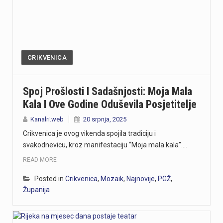
CRIKVENICA
Spoj Prošlosti I Sadašnjosti: Moja Mala
Kala I Ove Godine Oduševila Posjetitelje
Kanalri.web
20 srpnja, 2025
Crikvenica je ovog vikenda spojila tradiciju i
svakodnevicu, kroz manifestaciju “Moja mala kala”.…
READ MORE
Posted in
Crikvenica
,
Mozaik
,
Najnovije
,
PGŽ
,
Županija