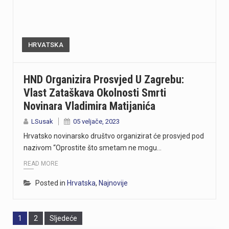
HRVATSKA
HND Organizira Prosvjed U Zagrebu:
Vlast Zataškava Okolnosti Smrti
Novinara Vladimira Matijanića
LSusak
05 veljače, 2023
Hrvatsko novinarsko društvo organizirat će prosvjed pod
nazivom “Oprostite što smetam ne mogu…
READ MORE
Posted in
Hrvatska
,
Najnovije
Page
Page
1
2
Sljedeće