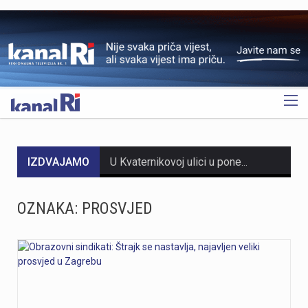
OGLAS
IZDVAJAMO
U Kvaternikovoj ulici u ponedjeljak, 10. kolovoza, počinju radovi asfaltiranja kolnika na dionici od kućnog broja 5 do 61.Radove će izvoditi Ceste Rijeka, a planirano trajanje je četiri dana, ovisno o vremenskim prilikama. Radovi se izvode u sklopu redovnog održavanja prometnice.Tijekom izvođenja radova promet će se odvijati naizmjeničnim propuštanjem vozila, uz privremenu prometnu regulaciju.Sudionici u prometu mole se za dodatan oprez, strpljenje i poštivanje privremene prometne signalizacije tijekom trajanja radova.
Policijski službenici I. policijske postaje Rijeka proveli su kriminalističko istraživanje nad 42-godišnjim hrvatskim državljaninom zbog sumnje u počinjenje kaznenog djela razbojništva. Sumnjiči ga se da je 6. kolovoza oko 22:30 sati na području Rijeke fizički napao 50-godišnju državljanku Belgije i s vrata joj otrgnuo ogrlicu, nakon čega je pobjegao. Brzom reakcijom policije, osumnjičeni je pronađen i uhićen već sljedećeg dana, 7. kolovoza oko 15:20 sati, na području Rijeke. Tijekom provođenja kriminalističkog istraživanja pronađeni su i oduzeti dijelovi otuđene ogrlice. Po završetku istraživanja, 42-godišnjak je kazneno prijavljen nadležnom državnom odvjetništvu te je predan pritvorskom nadzorniku.
OZNAKA:
PROSVJED
Danas u 13:06 sati na pruzi Zagreb – Rijeka, između kolodvora Škrljevo i Meja, teretni vlak HŽ Carga prošao je kroz crveno svjetlo. Djelatnici HŽ Infrastrukture pravodobno su isključili napon, zaustavivši oba vlaka na sigurnoj udaljenosti. Oko 45 putnika iz putničkog vlaka zbrinuto je i prevezeno autobusima. Zbog očevida je pruga zatvorena, a promet na relaciji Rijeka - Plase obustavljen uz zamjenske autobuse.
Osmero kupača, među njima i troje djece, ostalo je pod stablom koje se srušilo na plaži Balustrada u Crikvenici. Srećom, sve je završilo na ogrebotinama. Bor je puknuo u samom korijenu oko 11:10. Kupači su se uspjeli izvući ispod stabla prije dolaska hitne pomoći. Imaju tek površinske ozljede, navodi PU primorsko-goranska. Pod stablom je završilo četvero hrvatskih i četvero čeških državljana ,piše Tunera.info. Cijeli tekst pročitajte na linku https://tunera.info/stablo-palo-na-osmero-kupaca-medu-njima-i-troje-djece-na-plazi-u-crikvenici/ foto: Tunera info
Dvadesetdvogodišnji krilni nogometaš Yusuf Kabadayı novi je igrač HNK Rijeka, kamo stiže na posudbu iz Augsburga do kraja sezone uz mogućnost otkupa. Kabadayı se najbolje snalazi na poziciji lijevog krila, a karakteriziraju ga brzina, snaga i direktnost u igri prema naprijed, čime će osnažiti konkurenciju u napadu momčadi s Rujevice. Ovaj igrač prošao je nogometno odrastanje u sustavu Bayerna u Njemačkoj, dok je seniorsko iskustvo stjecao kroz nastupe za njemačke klubove Schalke i Augsburg te turski Gaziantep. Na reprezentativnom planu, Kabadayı je prvo bio član mladih reprezentacija Turske, nakon čega je počeo nastupati za mlade reprezentacije Njemačke.