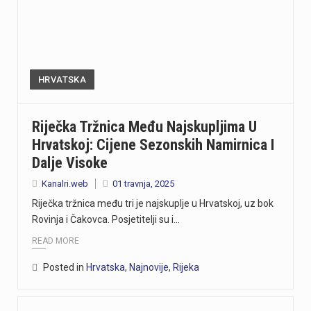
HRVATSKA
Riječka Tržnica Među Najskupljima U
Hrvatskoj: Cijene Sezonskih Namirnica I
Dalje Visoke
Kanalri.web
01 travnja, 2025
Riječka tržnica među tri je najskuplje u Hrvatskoj, uz bok
Rovinja i Čakovca. Posjetitelji su i…
READ MORE
Posted in
Hrvatska
,
Najnovije
,
Rijeka