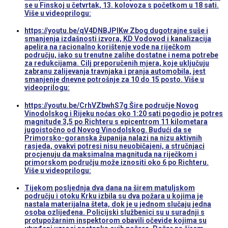
se u Finskoj u četvrtak, 13. kolovoza s početkom u 18 sati.
Više u videoprilogu:
https://youtu.be/qV4DNBJPlKw Zbog dugotrajne suše i
smanjenja izdašnosti izvora, KD Vodovod i kanalizacija
apelira na racionalno korištenje vode na riječkom
području, iako su trenutne zalihe dostatne i nema potrebe
za redukcijama. Cilj preporučenih mjera, koje uključuju
zabranu zalijevanja travnjaka i pranja automobila, jest
smanjenje dnevne potrošnje za 10 do 15 posto. Više u
videoprilogu:
https://youtu.be/CrhVZbwhS7g Šire područje Novog
Vinodolskog i Rijeku noćas oko 1:20 sati pogodio je potres
magnitude 3,5 po Richteru s epicentrom 11 kilometara
jugoistočno od Novog Vinodolskog. Budući da se
Primorsko-goranska županija nalazi na nizu aktivnih
rasjeda, ovakvi potresi nisu neuobičajeni, a stručnjaci
procjenuju da maksimalna magnituda na riječkom i
primorskom području može iznositi oko 6 po Richteru.
Više u videoprilogu:
Tijekom posljednja dva dana na širem matuljskom
području i otoku Krku izbila su dva požara u kojima je
nastala materijalna šteta, dok je u jednom slučaju jedna
osoba ozlijeđena. Policijski službenici su u suradnji s
protupožarnim inspektorom obavili očevide kojima su