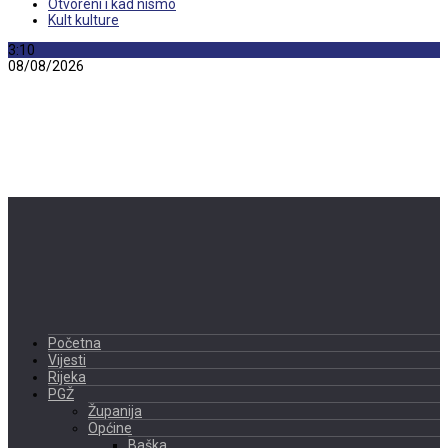
Otvoreni i kad nismo
Kult kulture
3:10
08/08/2026
Početna
Vijesti
Rijeka
PGŽ
Županija
Općine
Baška