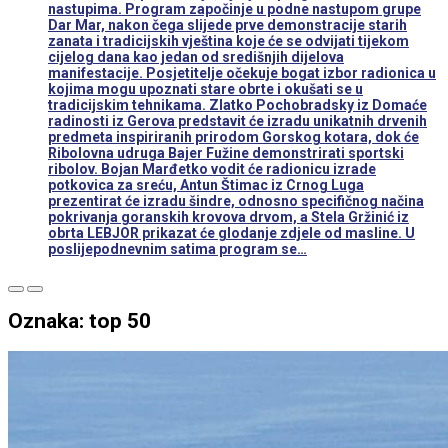
nastupima. Program započinje u podne nastupom grupe
Dar Mar, nakon čega slijede prve demonstracije starih
zanata i tradicijskih vještina koje će se odvijati tijekom
cijelog dana kao jedan od središnjih dijelova
manifestacije. Posjetitelje očekuje bogat izbor radionica u
kojima mogu upoznati stare obrte i okušati se u
tradicijskim tehnikama. Zlatko Pochobradsky iz Domaće
radinosti iz Gerova predstavit će izradu unikatnih drvenih
predmeta inspiriranih prirodom Gorskog kotara, dok će
Ribolovna udruga Bajer Fužine demonstrirati sportski
ribolov. Bojan Marđetko vodit će radionicu izrade
potkovica za sreću, Antun Štimac iz Crnog Luga
prezentirat će izradu šindre, odnosno specifičnog načina
pokrivanja goranskih krovova drvom, a Stela Gržinić iz
obrta LEBJOR prikazat će glodanje zdjele od masline. U
poslijepodnevnim satima program se…
Oznaka:
top 50