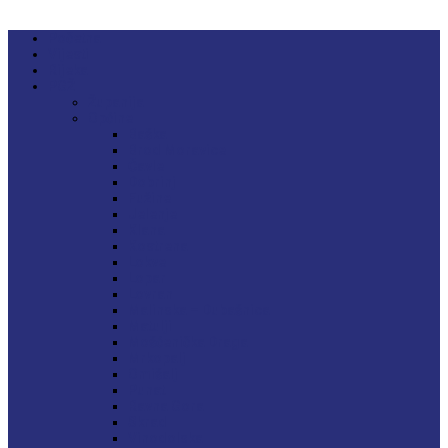
Početna
Vijesti
Rijeka
PGŽ
Županija
Općine
Baška
Brod Moravice
Čavle
Dobrinj
Fužine
Jelenje
Klana
Kostrena
Lokve
Lopar
Lovran
Malinska – Dubašnica
Matulji
Mošćenička Draga
Mrkopalj
Omišalj
Punat
Ravna Gora
Skrad
Vinodolska