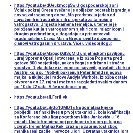
https://youtu.be/dUeukmccp5w U gospodarskoj zoni
Volnik pokraj Cresa svečano je obilježen početak izgradnje
novog vatrogasnog doma, što predstavlja jedan od
najvažnijih infrastrukturnih projekata za tamošnje
vatrogastvo. Umjesto kamena temeljca, u temelje je
položena kutija s vatrogasnom sjekiricom, mlaznicom i
drugim predmetima, a događaju su prisustvovali
gradonačelnik Cresa Marin Gregorović te dužnosnici i
članovi vatrogasnih društava. Više u videoprilogu:
https://youtu.be/MxppqkGISgM U umjetničkom paviljonu
Juraj Šporer u Opatiji otvorena je izložba Pop arta pred
gotovo 800 posjetitelja, nakon čega je održano i stručno
vodstvo. Djela dolaze iz jedne od najvećih privatnih zbirki u
Austriji koju su 1960-ih pokrenuli Peter Infeld i njegova
majka, a uključuje i radove Andyja Warhola. Izložba ostaje
otvorena do 27. rujna i može se razgledati svakim danom
od 10 do 22 sata. Više u videoprilogu:
https://youtu.be/aILFsriI-vk
https://youtu.be/LjEOo1QMD1E Nogometaši Rijeke
pobijedili su finski Ilves u prvoj utakmici 3. kola kvalifikacija
za Konferencijsku ligu pogotkom Nike Jankovića u 16.
minuti. Unatoč minimalnoj prednosti s kojom putuju na
uzvrat, trener Matjaž Kek izrazio je zabrinutost zbog
manjka realizacije i nervoze u igri. Uzvratna utakmica igra