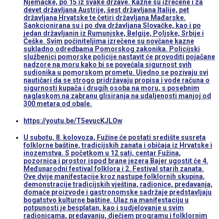
Njemačke, po 15 iz svake države. Kazne su izrečene i za
devet državljana Austrije, šest državljana Italije, pet
državljana Hrvatske te četiri državljana Mađarske.
Sankcionirana su i po dva državljana Slovačke, kao i po
jedan državljanin iz Rumunjske, Belgije, Poljske, Srbije i
Češke. Svim počiniteljima izrečene su novčane kazne
sukladno odredbama Pomorskog zakonika. Policijski
službenici pomorske policije nastavit će provoditi pojačane
nadzore na moru kako bi se povećala sigurnost svih
sudionika u pomorskom prometu. Ujedno se pozivaju svi
nautičari da se strogo pridržavaju propisa i vode računa o
sigurnosti kupača i drugih osoba na moru, s posebnim
naglaskom na zabranu glisiranja na udaljenosti manjoj od
300 metara od obale.
https://youtu.be/T5evucKJLOw
U subotu, 8. kolovoza, Fužine će postati središte susreta
folklorne baštine, tradicijskih zanata i običaja iz Hrvatske i
inozemstva. S početkom u 12 sati, centar Fužina,
pozornica i prostor ispod brane jezera Bajer ugostit će 4.
Međunarodni festival folklora i 2. Festival starih zanata.
Ove dvije manifestacije kroz nastupe folklornih skupina,
demonstracije tradicijskih vještina, radionice, predavanja,
domaće proizvode i gastronomske sadržaje predstavljaju
bogatstvo kulturne baštine. Ulaz na manifestaciju u
potpunosti je besplatan, kao i sudjelovanje u svim
radionicama, predavanju, dječjem programu i folklornim