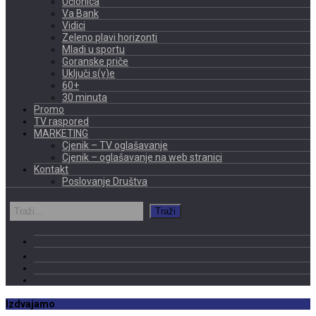
Učionica
Va Bank
Vidici
Zeleno plavi horizonti
Mladi u sportu
Goranske priče
Uključi s(v)e
60+
30 minuta
Promo
TV raspored
MARKETING
Cjenik – TV oglašavanje
Cjenik – oglašavanje na web stranici
Kontakt
Poslovanje Društva
Izdvajamo