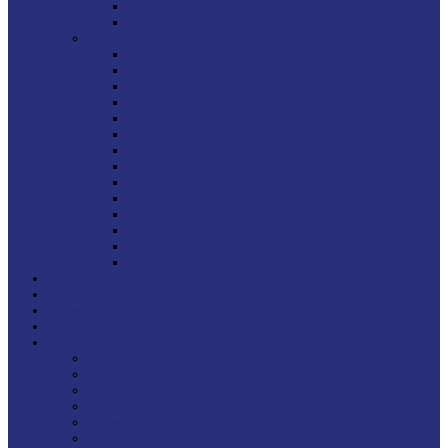
Viškovo
Vrbnik
Gradovi
Bakar
Cres
Crikvenica
Čabar
Delnice
Kastav
Kraljevica
Krk
Mali Lošinj
Novi Vinodolski
Opatija
Rab
Rijeka
Vrbovsko
Kultura
Sport
Mozaik
Program uživo
Emisije
Bilanca uspjeha
Dnevnik
Dio života, dio grada…
Kult kulture
Mozaik
Otvoreni i kad nismo