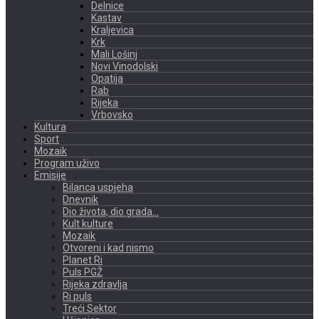
Delnice
Kastav
Kraljevica
Krk
Mali Lošinj
Novi Vinodolski
Opatija
Rab
Rijeka
Vrbovsko
Kultura
Sport
Mozaik
Program uživo
Emisije
Bilanca uspjeha
Dnevnik
Dio života, dio grada…
Kult kulture
Mozaik
Otvoreni i kad nismo
Planet Ri
Puls PGŽ
Rijeka zdravlja
Ri puls
Treći Sektor