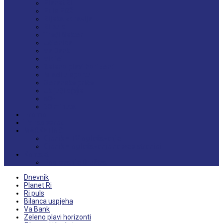
Planet Ri
Puls PGŽ
Rijeka zdravlja
Ri puls
Treći Sektor
Učionica
Va Bank
Vidici
Zeleno plavi horizonti
Mladi u sportu
Goranske priče
Uključi s(v)e
60+
30 minuta
Promo
TV raspored
MARKETING
Cjenik – TV oglašavanje
Cjenik – oglašavanje na web stranici
Kontakt
Poslovanje Društva
Dnevnik
Planet Ri
Ri puls
Bilanca uspjeha
Va Bank
Zeleno plavi horizonti