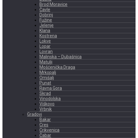
Brod Moravice
Čavle
Dobrinj
Fužine
Jelenje
Klana
Kostrena
Lokve
Lopar
Lovran
Malinska – Dubašnica
Matulji
Mošćenička Draga
Mrkopalj
Omišalj
Punat
Ravna Gora
Skrad
Vinodolska
Viškovo
Vrbnik
Gradovi
Bakar
Cres
Crikvenica
Čabar