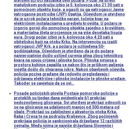
utvrđeni uzroci nastanka ovih požara. Požar na širem
matuljskom području izbio je 5. kolovoza oko 21:30 sati u
pomoćnom objektu kuće, a ugasili su ga vatrogasci Javne
vatrogasne postrojbe (JVP) Opatija. Očevidom je utvrđeno
da je uzrok požara tehničke naravi, točnije kvar na
električnim instalacijama u predjelu krovišta. U požaru je
izgorio gornji dio pomoćnog objekta zajedno s krovištem,
a materijalna šteta procjenjuje se na više desetaka tisuća
eura. Drugi požar izbio je 6. kolovoza oko 4:20 sati u
obiteljskoj kući na otoku Krku. Na intervenciju su izašli
vatrogasci JVP Krk, a u požaru je ozlijeđena 50-
godišnjakinja. Očevidom je utvrđeno da je do požara
najvjerojatnije došlo uslijed curenja plina zbog tehničkog
kvara na spoju crijeva i plinske boce. Plinska smjesa u
prostoru kuhinje zapalila se nakon što je prilikom paljenja
svjetla došlo do stvaranja iskre. Nakon obavljenih očevida,
policija poziva građane da redovito pregledavaju i
održavaju električne i plinske instalacije te plinske uređaje.
Također se savjetuje da se svi…
Posade policijskih plovila Postaje pomorske policije u
proteklih su tjedan dana evidentirale 61 prekršaj
nedozvoljenog glisiranja. Svi utvrđeni prekršaji odnosili su
se na glisiranje na udaljenosti manjoj od 300 metara od
obale. Prekršaji su zabilježeni u akvatoriju otoka Krka,
Raba i Cresa te na području Kraljevice. Zbog počinjenih
prekršaja policija je sankcionirala državljane 12 različitih
zemalja. Među njima je najviše državljana Slovenije i