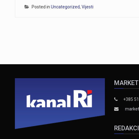
Posted in
Uncategorized
,
Vijesti
MARKET
+385 51
market
REDAKC