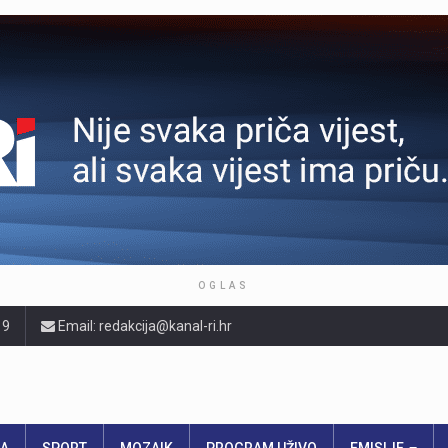
OGLAS
19
Email: redakcija@kanal-ri.hr