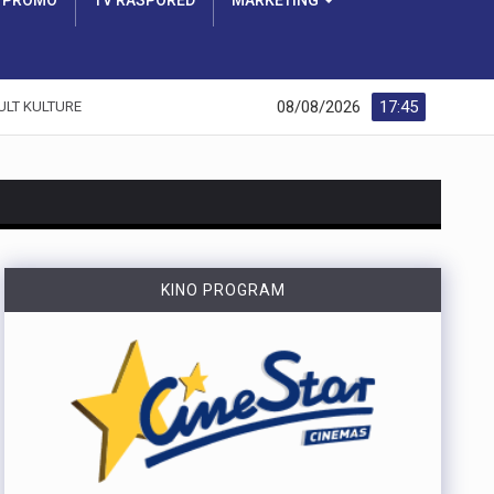
PROMO
TV RASPORED
MARKETING
08/08/2026
17:45
ULT KULTURE
KINO PROGRAM
https://youtu.be/dUeukmccp5w U gospodarskoj zoni Volnik pokraj Cresa svečano je obilježen početak izgradnje novog vatrogasnog doma, što predstavlja jedan od najvažnijih infrastrukturnih projekata za tamošnje vatrogastvo. Umjesto kamena temeljca, u temelje je položena kutija s vatrogasnom sjekiricom, mlaznicom i drugim predmetima, a događaju su prisustvovali gradonačelnik Cresa Marin Gregorović te dužnosnici i članovi vatrogasnih društava. Više u videoprilogu:
https://youtu.be/MxppqkGISgM U umjetničkom paviljonu Juraj Šporer u Opatiji otvorena je izložba Pop arta pred gotovo 800 posjetitelja, nakon čega je održano i stručno vodstvo. Djela dolaze iz jedne od najvećih privatnih zbirki u Austriji koju su 1960-ih pokrenuli Peter Infeld i njegova majka, a uključuje i radove Andyja Warhola. Izložba ostaje otvorena do 27. rujna i može se razgledati svakim danom od 10 do 22 sata. Više u videoprilogu:
Veći šumski požar koji je u petak predvečer izbio kod Zlobina , uz željezničku prugu Rijeka–Zagreb, tijekom noći je lokaliziran. Širenja požara više nema, a vatrogasci nastavljaju s dogašivanjem.U akciji je tijekom noći sudjelovalo oko 40 vatrogasaca, a u subotu ujutro na terenu ih je ostalo desetak. Zbog nepristupačnog terena angažiran je i vlak za opskrbu vatrogasaca vodom, dok se stanje na požarištu nadzire dronom. Foto:Vatrogasci Rijeka
https://youtu.be/LjEOo1QMD1E Nogometaši Rijeke pobijedili su finski Ilves u prvoj utakmici 3. kola kvalifikacija za Konferencijsku ligu pogotkom Nike Jankovića u 16. minuti. Unatoč minimalnoj prednosti s kojom putuju na uzvrat, trener Matjaž Kek izrazio je zabrinutost zbog manjka realizacije i nervoze u igri. Uzvratna utakmica igra se u Finskoj u četvrtak, 13. kolovoza s početkom u 18 sati. Više u videoprilogu: