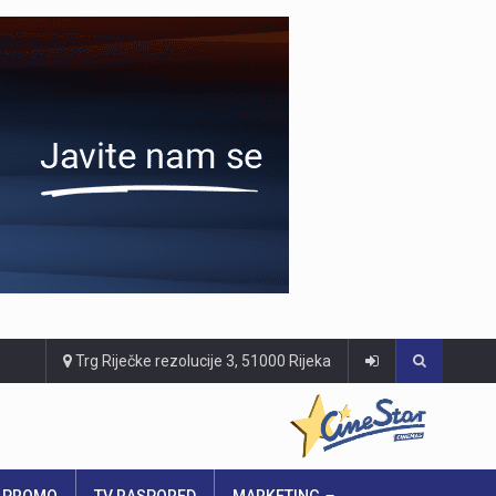
Trg Riječke rezolucije 3, 51000 Rijeka