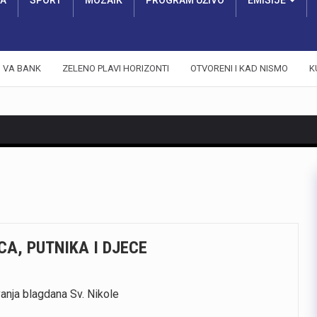
RA
SPORT
MOZAIK
PROGRAM UŽIVO
EMISIJE
VA BANK
ZELENO PLAVI HORIZONTI
OTVORENI I KAD NISMO
K
CA, PUTNIKA I DJECE
anja blagdana Sv. Nikole