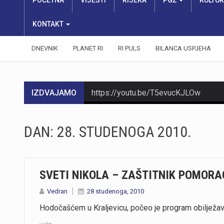
POČETNA
VIJESTI
RIJEKA
PGŽ
KULTU
KONTAKT
DNEVNIK
PLANET RI
RI PULS
BILANCA USPJEHA
IZDVAJAMO
https://youtu.be/T5evucKJLOw
https://youtu.be/aILFsriI-vk
DAN:
28. STUDENOGA 2010.
SVETI NIKOLA – ZAŠTITNIK POMORA
Vedran
28 studenoga, 2010
Hodočašćem u Kraljevicu, počeo je program obilježav