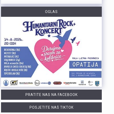
https://youtu.be/qV4DNBJPlKw Zbog dugotrajne suše i smanjenja izdašnosti izvora, KD Vodovod i kanalizacija apelira na racionalno korištenje vode na riječkom području, iako su trenutne zalihe dostatne i nema potrebe za redukcijama. Cilj preporučenih mjera, koje uključuju zabranu zalijevanja travnjaka i pranja automobila, jest smanjenje dnevne potrošnje za 10 do 15 posto. Više u videoprilogu:
OGLAS
https://youtu.be/CrhVZbwhS7g Šire područje Novog Vinodolskog i Rijeku noćas oko 1:20 sati pogodio je potres magnitude 3,5 po Richteru s epicentrom 11 kilometara jugoistočno od Novog Vinodolskog. Budući da se Primorsko-goranska županija nalazi na nizu aktivnih rasjeda, ovakvi potresi nisu neuobičajeni, a stručnjaci procjenuju da maksimalna magnituda na riječkom i primorskom području može iznositi oko 6 po Richteru. Više u videoprilogu:
Tijekom posljednja dva dana na širem matuljskom području i otoku Krku izbila su dva požara u kojima je nastala materijalna šteta, dok je u jednom slučaju jedna osoba ozlijeđena. Policijski službenici su u suradnji s protupožarnim inspektorom obavili očevide kojima su utvrđeni uzroci nastanka ovih požara. Požar na širem matuljskom području izbio je 5. kolovoza oko 21:30 sati u pomoćnom objektu kuće, a ugasili su ga vatrogasci Javne vatrogasne postrojbe (JVP) Opatija. Očevidom je utvrđeno da je uzrok požara tehničke naravi, točnije kvar na električnim instalacijama u predjelu krovišta. U požaru je izgorio gornji dio pomoćnog objekta zajedno s krovištem, a materijalna šteta procjenjuje se na više desetaka tisuća eura. Drugi požar izbio je 6. kolovoza oko 4:20 sati u obiteljskoj kući na otoku Krku. Na intervenciju su izašli vatrogasci JVP Krk, a u požaru je ozlijeđena 50-godišnjakinja. Očevidom je utvrđeno da je do požara najvjerojatnije došlo uslijed curenja plina zbog tehničkog kvara na spoju crijeva i plinske boce. Plinska smjesa u prostoru kuhinje zapalila se nakon što je prilikom paljenja svjetla došlo do stvaranja iskre. Nakon obavljenih očevida, policija poziva građane da redovito pregledavaju i održavaju električne i plinske instalacije te plinske uređaje. Također se savjetuje da se svi…
Posade policijskih plovila Postaje pomorske policije u proteklih su tjedan dana evidentirale 61 prekršaj nedozvoljenog glisiranja. Svi utvrđeni prekršaji odnosili su se na glisiranje na udaljenosti manjoj od 300 metara od obale. Prekršaji su zabilježeni u akvatoriju otoka Krka, Raba i Cresa te na području Kraljevice. Zbog počinjenih prekršaja policija je sankcionirala državljane 12 različitih zemalja. Među njima je najviše državljana Slovenije i Njemačke, po 15 iz svake države. Kazne su izrečene i za devet državljana Austrije, šest državljana Italije, pet državljana Hrvatske te četiri državljana Mađarske. Sankcionirana su i po dva državljana Slovačke, kao i po jedan državljanin iz Rumunjske, Belgije, Poljske, Srbije i Češke. Svim počiniteljima izrečene su novčane kazne sukladno odredbama Pomorskog zakonika. Policijski službenici pomorske policije nastavit će provoditi pojačane nadzore na moru kako bi se povećala sigurnost svih sudionika u pomorskom prometu. Ujedno se pozivaju svi nautičari da se strogo pridržavaju propisa i vode računa o sigurnosti kupača i drugih osoba na moru, s posebnim naglaskom na zabranu glisiranja na udaljenosti manjoj od 300 metara od obale.
PRATITE NAS NA FACEBOOK
POSJETITE NAŠ TIKTOK