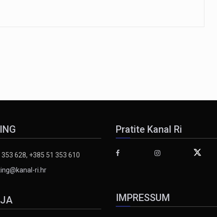
ING
Pratite Kanal Ri
 353 628, +385 51 353 610
ing@kanal-ri.hr
IMPRESSUM
IJA