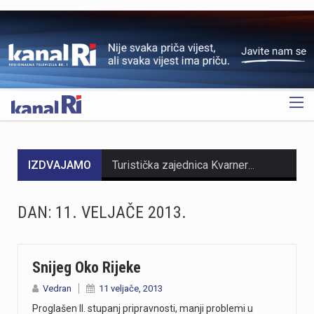
OGLAS
IZDVAJAMO
Turistička zajednica Kvarnera pokrenula je novi video serijal pod nazivom Nona Chef. Projekt se temelji na receptima koji se prenose generacijama. Nastali su od lokalnih namirnica iz mora, s otoka, iz gorja i vrtova. Cilj projekta je očuvanje kvarnerske gastronomske baštine. Recepti trebaju ostati dio svakodnevice novih generacija. Serijal upoznaje gledatelje s autentičnim kvarnerskim nonama. Prikazuje njihove obiteljske recepte i priče. Uz recepte, video susreti donose mirise domaće kuhinje. Važan dio serijala čine i lokalni dijalekti. Epizode donose izvorne izraze, sjećanja i životne priče. Svaka nova epizoda predstavlja novi recept i novo lice Kvarnera. Godina Europske regije gastronomije bila je povod za projekt. "Nadamo se da će naše none – i poneki nono - mnogima biti najljepši poziv da posjete Kvarner i upoznaju ga kroz njegove okuse", izjavila je Marijana Kalčić. Direktorica TZ Kvarnera ističe važnost ove priče. Projekt dočarava običaje i način života regije. Najave na društvenim mrežama već imaju pozitivne komentare. Publika time pokazuje da cijeni autentične priče.Serijal se može pratiti na digitalnim kanalima TZ Kvarnera. Prvi video i najava dostupni su na Instagram profilu. Poveznice na najavu serijala Nona Chef i na prvi video: https://www.instagram.com/p/DbsDD-KsUCJ/
U razdoblju od 1. do 5. kolovoza na području Policijske uprave primorsko-goranske zabilježeno je devet provalnih krađa u domove, od kojih su tri ostale u pokušaju. Kaznena djela počinjena su u centru Rijeke, na Trsatu, na području općine Čavle te na otocima Rabu i Krku. Nepoznati počinitelji su iz stambenih objekata otuđili novac, nakit i satove. Ukupna materijalna šteta procjenjuje se na više desetaka tisuća eura. Policijski službenici intenzivno tragaju za počiniteljima i otuđenim predmetima, a građanima donosimo službene savjete za zaštitu domova. Mehanička i tehnička zaštita Kvalitetna stolarija i brave: Ugradite protuprovalna vrata s kvalitetnim cilindrom i višestrukim zaključavanjem. Postavite dodatne zasune na prozore i balkonska vrata. Rasvjeta na senzor: Postavite senzorsku vanjsku rasvjetu ispred ulaza, u dvorištu i na balkonima jer provalnici izbjegavaju osvijetljena mjesta. Alarm i videonadzor: Vidljivo postavljene kamere i naljepnice upozorenja o alarmu djeluju kao snažan odvraćajući faktor. Svakodnevne navike Uvijek zaključavajte vrata: Zaključajte ulazna vrata i zatvorite prozore čak i kada odlazite na samo nekoliko minuta. Bez skrivenih ključeva: Nikada ne ostavljajte ključeve ispod otirača, u teglama za cvijeće ili iznad vrata. Provjera identiteta: Ne otvarajte vrata nepoznatim osobama dok ne utvrdite tko su Savjeti za dulja izbivanja i putovanja Stvorite privid prisutnosti: Zamolite…
DAN:
11. VELJAČE 2013.
https://youtu.be/zOgdGqUily8 U Muzeju grada Rijeke otvorena je izložba belgijske čipke pod nazivom „Suvremena umjetnost niti“. Riječ je o drugoj suradnji s Veleposlanstvom Kraljevine Belgije te udrugama „Artofil“ i „Living Lace“. Izložba okuplja radove 120 sudionika koji su čipku izrađivali na suvremen način, koristeći materijale poput keramike, čelika i stakla. Belgija je poznata kao kolijevka tradicionalne čipke na batiće, a izložba je povezana s poviješću same Palače šećera. Svi zainteresirani izložbu mogu pogledati do 6. rujna. Više u videoprilogu:
https://youtu.be/mDR29ffvagE
Snijeg Oko Rijeke
Vedran
11 veljače, 2013
https://youtu.be/t_-9LE0PJjw
Proglašen II. stupanj pripravnosti, manji problemi u