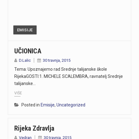
EMISIJE
UČIONICA
D.Lalic
30 travnja, 2015
Tema: Upoznajemo rad Srednje talijanske škole
RijekaGOSTI:1. MICHELE SCALEMBRA, ravnatelj Srednje
talijanske…
VIŠE
Posted in
Emisije
,
Uncategorized
Rijeka Zdravlja
Vedran
30 travnja, 2015