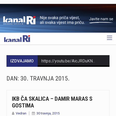
OGLAS
IZDVAJAMO
https://youtu.be/AicJRDuKNkg Na Grobniku već petu godinu radi prvi hrvatski interaktivni muzej trkaćih automobila, nastao iz izložbe pokrenute tijekom pandemije. Posebnost muzeja, koji vodi vlasnik Dorijan Kljun, jest u tome što posjetitelji mogu sjesti u vozila i čuti zvuk upaljenih motora, budući da većina eksponata i danas vozi utrke. Muzej privlači posjetitelje iz cijele Europe, a za 23. kolovoza najavljeno je drugo izdanje Grobnik Car Showa uz defile od sedamdesetak vozila i predstavljanje domaćih gastro specijaliteta. Više u videoprilogu:
Noćas, 7. Kolovoza u 1 sat i 20 minuta Seizmološka služba zabilježila je umjeren potres s epicentrom 11 km jugoistočno od Novog Vinodolskog. Magnituda potresa iznosila je 3.5 po Richteru, a intenzitet u epicentru iznosio je IV-V stupnja EMS ljestvice. Za sada nema informacija o materijalnoj šteti. Podrhtavanje su osjetili i građani na širem području Crikvenice, Krka i Senja
DAN:
30. TRAVNJA 2015.
HMNK Rijeka započeo je prodaju članskih iskaznica i sezonskih pretplata za novu futsal sezonu, koja će biti otvorena velikim derbijem protiv Hajduka u Sportskoj dvorani Zamet.Kupnja sezonske pretplate moguća je isključivo za članove kluba. Cijena pretplate iznosi 90 eura, dok djeca do 15 godina i osobe starije od 65 godina mogu svoju pretplatu kupiti po povlaštenoj cijeni od 45 eura.Sva mjesta u dvorani bit će numerirana, pa će svaki navijač prilikom kupnje odabrati svoje mjesto koje će ga čekati tijekom cijele sezone.Najmlađi navijači također imaju poseban razlog za dolazak u Zamet. Djeca do 10 godina imat će besplatan ulaz u posebno organiziran dječji sektor, osmišljen kako bi i oni mogli uživati u vrhunskom futsalu u sigurnom i prilagođenom okruženju.Nova sezona donosi i novo natjecanje - Liga kup, zbog čega u klubu očekuju najmanje 15 domaćih utakmica. To znači da će vlasnici sezonskih pretplata svaku utakmicu pratiti po cijeni od samo šest eura, odnosno tri eura za djecu i osobe starije od 65 godina, uz mogućnost da taj iznos bude i manji ako Rijeka izbori dodatne domaće susrete.Sezonske pretplate mogu se kupiti isključivo putem platforme Ticket4You. Digitalna ulaznica bit će dostavljena na e-mail adresu kupca, dok će fizičku člansku iskaznicu navijači…
https://youtu.be/bbJS07ZGQeU Tridesetosmogodišnji Denis Vejzović iz Hrvatske doživio je puknuće aneurizme u Irskoj, a obitelj ima manje od dana prije nego što liječnici u Corku isključe aparate za održavanje života. Liječnički tim donosi odluku o isključivanju, a obitelj hitno traži medicinski prijevoz i bolnicu u Hrvatskoj te prikuplja pomoć preko GoFundMe aplikacije.Donacije za pomoć obitelji i organizaciju liječničkog prijevoza mogu se uplatiti putem GoFundMe platforme. https://www.gofundme.com/f/help-denis-fight-for-his-life?lang=en_US&ts=1785938768 Više u videoprilogu:
IKB ČA SKALICA – DAMIR MARAS S
GOSTIMA
https://youtu.be/Ms7A82drFtA
Vedran
30 travnja, 2015