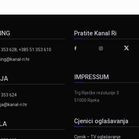
ING
Pratite Kanal Ri
 353 628, +385 51 353 610
ing@kanal-ri.hr
IMPRESSUM
IJA
Trg Riječke rezolucije 3
 353 624
51000 Rijeka
ja@kanal-ri.hr
Cjenici oglašavanja
LA
Cjenik – TV oglašavanje