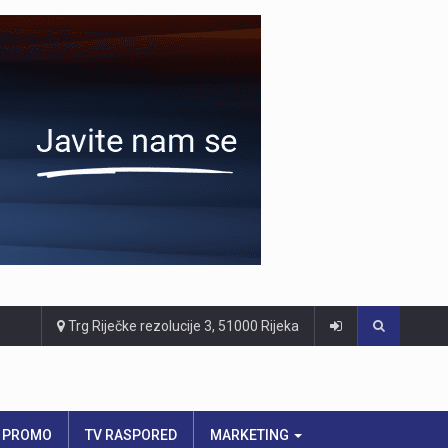
Trg Riječke rezolucije 3, 51000 Rijeka
PROMO
TV RASPORED
MARKETING