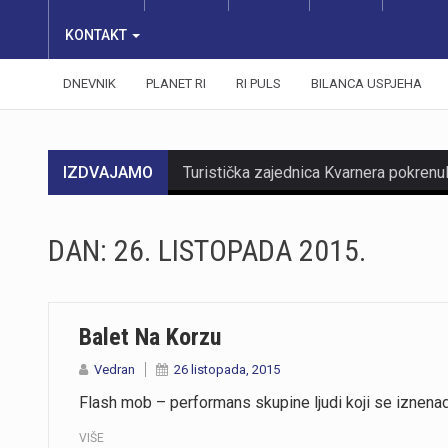
KONTAKT
DNEVNIK
PLANET RI
RI PULS
BILANCA USPJEHA
IZDVAJAMO
DAN:
26. LISTOPADA 2015.
https://youtu.be/mDR29ffvagE
Balet Na Korzu
https://youtu.be/t_-9LE0PJjw
Vedran
26 listopada, 2015
Flash mob – performans skupine ljudi koji se iznena
VIŠE