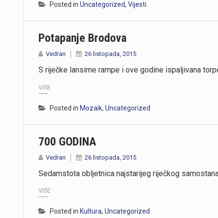
Posted in
Uncategorized
,
Vijesti
Potapanje Brodova
Vedran
26 listopada, 2015
S riječke lansirne rampe i ove godine ispaljivana tor
VIŠE
Posted in
Mozaik
,
Uncategorized
700 GODINA
Vedran
26 listopada, 2015
Sedamstota obljetnica najstarijeg riječkog samosta
VIŠE
Posted in
Kultura
,
Uncategorized