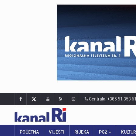
Centrala: +385 51 353 6
POČETNA
VIJESTI
RIJEKA
PGŽ
KULTU