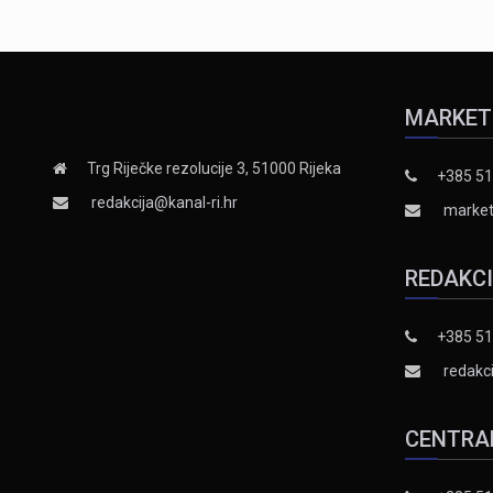
MARKET
Trg Riječke rezolucije 3, 51000 Rijeka
+385 51
redakcija@kanal-ri.hr
market
REDAKC
+385 51
redakci
CENTRA