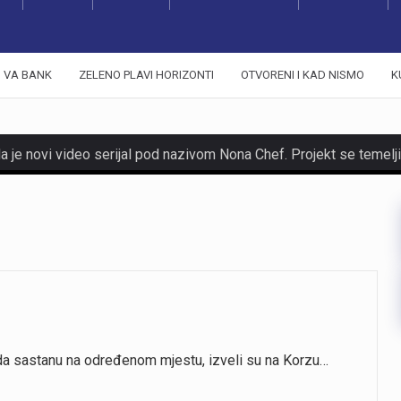
VA BANK
ZELENO PLAVI HORIZONTI
OTVORENI I KAD NISMO
K
da sastanu na određenom mjestu, izveli su na Korzu…