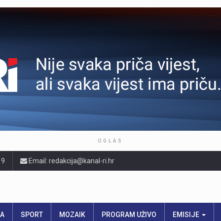
OGLAS
19
Email: redakcija@kanal-ri.hr
RA
SPORT
MOZAIK
PROGRAM UŽIVO
EMISIJE