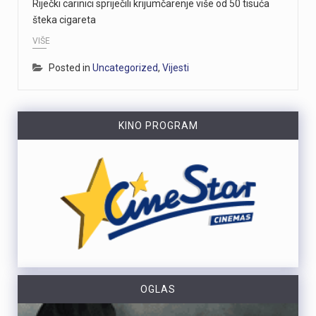
Riječki carinici spriječili krijumčarenje više od 50 tisuća
šteka cigareta
VIŠE
Posted in
Uncategorized
,
Vijesti
KINO PROGRAM
OGLAS