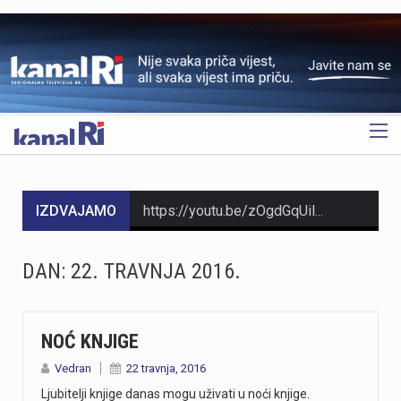
OGLAS
IZDVAJAMO
https://youtu.be/zOgdGqUily8 U Muzeju grada Rijeke otvorena je izložba belgijske čipke pod nazivom „Suvremena umjetnost niti“. Riječ je o drugoj suradnji s Veleposlanstvom Kraljevine Belgije te udrugama „Artofil“ i „Living Lace“. Izložba okuplja radove 120 sudionika koji su čipku izrađivali na suvremen način, koristeći materijale poput keramike, čelika i stakla. Belgija je poznata kao kolijevka tradicionalne čipke na batiće, a izložba je povezana s poviješću same Palače šećera. Svi zainteresirani izložbu mogu pogledati do 6. rujna. Više u videoprilogu:
https://youtu.be/mDR29ffvagE
DAN:
22. TRAVNJA 2016.
https://youtu.be/t_-9LE0PJjw
https://youtu.be/OT6Ne0UuW2Y Slovenski nogometaš Igor Vekić novo je pojačanje HNK Rijeka. Vratar koji je u karijeri nastupao za slovenski Bravo, portugalski Paços de Ferreira i danski Vejle potpisao je s riječkim klubom ugovor na dvije godine, uz mogućnost produljenja na još jednu godinu. Vekić već ima poveznicu s Rijekom jer je bio dio slovenske reprezentacije u vrijeme kada je izbornik bio Matjaž Kek. Više u videopprilogu:
NOĆ KNJIGE
Vedran
22 travnja, 2016
https://youtu.be/YVbmHv3gA5o U sklopu obilježavanja Dana pobjede i domovinske zahvalnosti te Dana hrvatskih branitelja, na Gatu Karoline Riječke u Rijeci građanima su za razgledavanje otvoreni službeni brodovi državnih tijela. Posjetitelji su mogli obići policijski brod „Marino Jakominić“ i novi carinski brod „Šibenik“ te izbliza upoznati rad posada i tehnologiju na plovilima. Iako je brod Lučke kapetanije bio u luci, nije bio otvoren za razgledavanje, dok najavljeni brod Hrvatske ratne mornarice ove godine nije stigao u Rijeku. Više u videoprilogu:
Ljubitelji knjige danas mogu uživati u noći knjige.