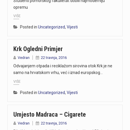
Studenti pomorskog fakulletat dobili najmoderniju
opremu
VIŠE
Posted in
Uncategorized
,
Vijesti
Krk Ogledni Primjer
Vedran
22 travnja, 2016
Odvajanjem otpada i reciklažom sirovina otok Krk je ne
samo na hrvatskom vrhu, već i iznad europskog…
VIŠE
Posted in
Uncategorized
,
Vijesti
Umjesto Madraca – Cigarete
Vedran
22 travnja, 2016