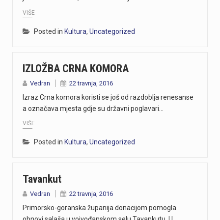
VIŠE
Posted in
Kultura
,
Uncategorized
IZLOŽBA CRNA KOMORA
Vedran
22 travnja, 2016
Izraz Crna komora koristi se još od razdoblja renesanse
a označava mjesta gdje su državni poglavari…
VIŠE
Posted in
Kultura
,
Uncategorized
Tavankut
Vedran
22 travnja, 2016
Primorsko-goranska županija donacijom pomogla
obnovi salaša u vojvođanskom selu Tavankutu. U