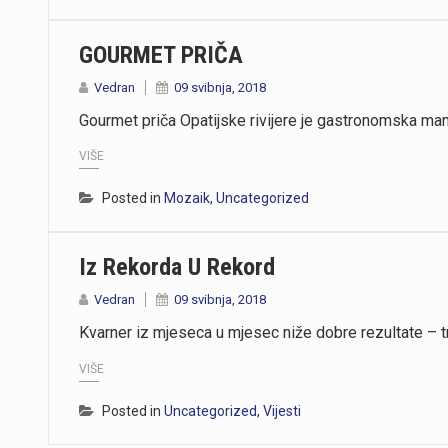
GOURMET PRIČA
Vedran
09 svibnja, 2018
Gourmet priča Opatijske rivijere je gastronomska man
VIŠE
Posted in
Mozaik
,
Uncategorized
Iz Rekorda U Rekord
Vedran
09 svibnja, 2018
Kvarner iz mjeseca u mjesec niže dobre rezultate – t
VIŠE
Posted in
Uncategorized
,
Vijesti