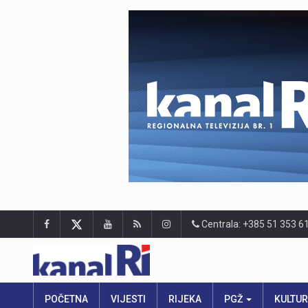
Centrala: +385 51 353 6
POČETNA
VIJESTI
RIJEKA
PGŽ
KULTU