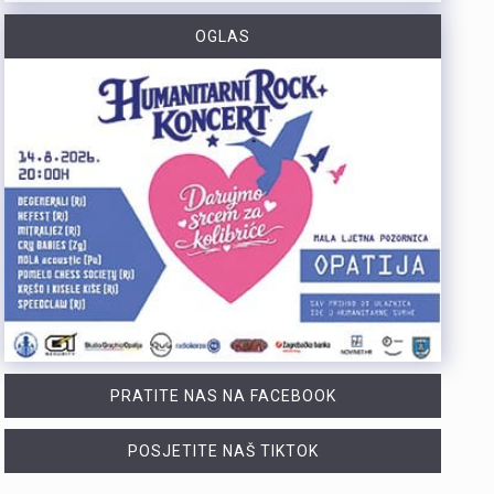
https://youtu.be/TrD_YDDOMIw Nogometaši Rijeke večeras u 20 sati i 45 minuta na stadionu Rujevica igraju utakmicu trećeg kola kvalifikacija za Konferencijsku ligu protiv finskog Ilvesa. Trener Matjaž Kek i igrač Branko Pavić naglašavaju kako u Europi nema mjesta za prosječnost te da ih očekuje teška utakmica protiv suparnika koji se dobro brani i kvalitetno izlazi u tranziciju. Cilj Rijeke je ostvariti što veću rezultatsku razliku u susretu koji traje najmanje 180 minuta. Više u videoprilogu:
OGLAS
Zbog dugotrajnog sušnog razdoblja i nepovoljnih hidroloških prilika na riječkom području, Grad Rijeka i Komunalno društvo Vodovod i kanalizacija uputili su apel javnosti. Građani, gospodarstvo, turistički sektor i svi ostali korisnici pozivaju se na odgovorno i racionalno korištenje vode. Vodoopskrba je u ovom trenutku stabilna te su osigurane dostatne količine zdravstveno ispravne vode za ljudsku potrošnju. Međutim, raspoložive zalihe vode postupno se smanjuju, dok je vodoopskrbni sustav izložen povećanom opterećenju. Iz tog se razloga preventivno poziva na dobrovoljnu štednju kako bi se očuvala stabilnost sustava tijekom ostatka ljeta. Ovogodišnje hidrološke prilike znatno su nepovoljnije od uobičajenih. Nakon obilnog početka godine uslijedili su izrazito sušni proljetni mjeseci. Količina oborina tijekom svibnja, lipnja i srpnja nije bila dovoljna za značajnije obnavljanje podzemnih vodnih zaliha, zbog čega se riječki vodoopskrbni sustav dulje nego inače oslanja na crpljenje vode iz priobalnih izvorišta. Unatoč nepovoljnim prilikama, razloga za zabrinutost nema. Trenutačno nema potrebe za uvođenjem ograničenja korištenja vode niti za redukcijama u vodoopskrbi. Ipak, nastavak sušnog razdoblja i najave iznadprosječno visokih temperatura zahtijevaju odgovorno upravljanje raspoloživim vodnim resursima. Preporuke za korisnike Cilj izdanih preporuka je smanjiti ukupnu dnevnu potrošnju vode za 10 do 15 posto, što se može ostvariti jednostavnim promjenama svakodnevnih navika. ne zalijevaju…
Turistička zajednica Kvarnera pokrenula je novi video serijal pod nazivom Nona Chef. Projekt se temelji na receptima koji se prenose generacijama. Nastali su od lokalnih namirnica iz mora, s otoka, iz gorja i vrtova. Cilj projekta je očuvanje kvarnerske gastronomske baštine. Recepti trebaju ostati dio svakodnevice novih generacija. Serijal upoznaje gledatelje s autentičnim kvarnerskim nonama. Prikazuje njihove obiteljske recepte i priče. Uz recepte, video susreti donose mirise domaće kuhinje. Važan dio serijala čine i lokalni dijalekti. Epizode donose izvorne izraze, sjećanja i životne priče. Svaka nova epizoda predstavlja novi recept i novo lice Kvarnera. Godina Europske regije gastronomije bila je povod za projekt. "Nadamo se da će naše none – i poneki nono - mnogima biti najljepši poziv da posjete Kvarner i upoznaju ga kroz njegove okuse", izjavila je Marijana Kalčić. Direktorica TZ Kvarnera ističe važnost ove priče. Projekt dočarava običaje i način života regije. Najave na društvenim mrežama već imaju pozitivne komentare. Publika time pokazuje da cijeni autentične priče.Serijal se može pratiti na digitalnim kanalima TZ Kvarnera. Prvi video i najava dostupni su na Instagram profilu. Poveznice na najavu serijala Nona Chef i na prvi video: https://www.instagram.com/p/DbsDD-KsUCJ/
U razdoblju od 1. do 5. kolovoza na području Policijske uprave primorsko-goranske zabilježeno je devet provalnih krađa u domove, od kojih su tri ostale u pokušaju. Kaznena djela počinjena su u centru Rijeke, na Trsatu, na području općine Čavle te na otocima Rabu i Krku. Nepoznati počinitelji su iz stambenih objekata otuđili novac, nakit i satove. Ukupna materijalna šteta procjenjuje se na više desetaka tisuća eura. Policijski službenici intenzivno tragaju za počiniteljima i otuđenim predmetima, a građanima donosimo službene savjete za zaštitu domova. Mehanička i tehnička zaštita Kvalitetna stolarija i brave: Ugradite protuprovalna vrata s kvalitetnim cilindrom i višestrukim zaključavanjem. Postavite dodatne zasune na prozore i balkonska vrata. Rasvjeta na senzor: Postavite senzorsku vanjsku rasvjetu ispred ulaza, u dvorištu i na balkonima jer provalnici izbjegavaju osvijetljena mjesta. Alarm i videonadzor: Vidljivo postavljene kamere i naljepnice upozorenja o alarmu djeluju kao snažan odvraćajući faktor. Svakodnevne navike Uvijek zaključavajte vrata: Zaključajte ulazna vrata i zatvorite prozore čak i kada odlazite na samo nekoliko minuta. Bez skrivenih ključeva: Nikada ne ostavljajte ključeve ispod otirača, u teglama za cvijeće ili iznad vrata. Provjera identiteta: Ne otvarajte vrata nepoznatim osobama dok ne utvrdite tko su Savjeti za dulja izbivanja i putovanja Stvorite privid prisutnosti: Zamolite…
PRATITE NAS NA FACEBOOK
POSJETITE NAŠ TIKTOK