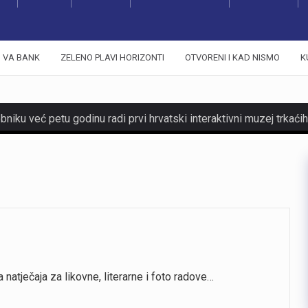
VA BANK
ZELENO PLAVI HORIZONTI
OTVORENI I KAD NISMO
K
a natječaja za likovne, literarne i foto radove…