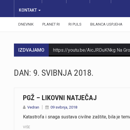
KONTAKT
DNEVNIK
PLANET RI
RI PULS
BILANCA USPJEHA
IZDVAJAMO
DAN:
9. SVIBNJA 2018.
https://youtu.be/Ms7A82drFtA
PGŽ – LIKOVNI NATJEČAJ
Vedran
09 svibnja, 2018
Katastrofa i snaga sustava civilne zaštite, bila je tem
VIŠE