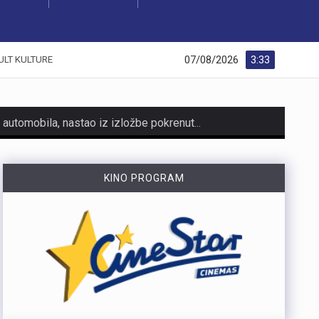
07/08/2026
3:33
ULT KULTURE
https://youtu.be/AicJRDuKNkg Na Grobniku već petu godinu radi prvi hrvatski interaktivni muzej trkaćih automobila, nastao iz izložbe pokrenute tijekom pandemije. Posebnost muzeja, koji vodi vlasnik Dorijan Kljun, jest u tome što posjetitelji mogu sjesti u vozila i čuti zvuk upaljenih motora, budući da većina eksponata i danas vozi utrke. Muzej privlači posjetitelje iz cijele Europe, a za 23. kolovoza najavljeno je drugo izdanje Grobnik Car Showa uz defile od sedamdesetak vozila i predstavljanje domaćih gastro specijaliteta. Više u videoprilogu:
HMNK Rijeka započeo je prodaju članskih iskaznica i sezonskih pretplata za novu futsal sezonu, koja će biti otvorena velikim derbijem protiv Hajduka u Sportskoj dvorani Zamet.Kupnja sezonske pretplate moguća je isključivo za članove kluba. Cijena pretplate iznosi 90 eura, dok djeca do 15 godina i osobe starije od 65 godina mogu svoju pretplatu kupiti po povlaštenoj cijeni od 45 eura.Sva mjesta u dvorani bit će numerirana, pa će svaki navijač prilikom kupnje odabrati svoje mjesto koje će ga čekati tijekom cijele sezone.Najmlađi navijači također imaju poseban razlog za dolazak u Zamet. Djeca do 10 godina imat će besplatan ulaz u posebno organiziran dječji sektor, osmišljen kako bi i oni mogli uživati u vrhunskom futsalu u sigurnom i prilagođenom okruženju.Nova sezona donosi i novo natjecanje - Liga kup, zbog čega u klubu očekuju najmanje 15 domaćih utakmica. To znači da će vlasnici sezonskih pretplata svaku utakmicu pratiti po cijeni od samo šest eura, odnosno tri eura za djecu i osobe starije od 65 godina, uz mogućnost da taj iznos bude i manji ako Rijeka izbori dodatne domaće susrete.Sezonske pretplate mogu se kupiti isključivo putem platforme Ticket4You. Digitalna ulaznica bit će dostavljena na e-mail adresu kupca, dok će fizičku člansku iskaznicu navijači…
KINO PROGRAM
https://youtu.be/bbJS07ZGQeU Tridesetosmogodišnji Denis Vejzović iz Hrvatske doživio je puknuće aneurizme u Irskoj, a obitelj ima manje od dana prije nego što liječnici u Corku isključe aparate za održavanje života. Liječnički tim donosi odluku o isključivanju, a obitelj hitno traži medicinski prijevoz i bolnicu u Hrvatskoj te prikuplja pomoć preko GoFundMe aplikacije.Donacije za pomoć obitelji i organizaciju liječničkog prijevoza mogu se uplatiti putem GoFundMe platforme. https://www.gofundme.com/f/help-denis-fight-for-his-life?lang=en_US&ts=1785938768 Više u videoprilogu:
https://youtu.be/mldUU0Knk1Y U prometnoj nesreći u Rijeci teško je ozlijeđena 75-godišnja pješakinja, dok je 80-godišnji pješak prošao s lakšim ozljedama. Na njih je na pješačkom prijelazu naletio autobus kojim je upravljao 54-godišnji vozač. Nesreća se dogodila u utorak, 4. kolovoza, oko 18 sati na raskrižju Ulice Ivana Zajca i Ribarske ulice.
https://youtu.be/-_V3gJvjFjc Trodnevno obilježavanje Dana pobjede i 31. obljetnice Oluje u Rijeci zaključeno je bakljadom na Molo longu, gdje je zapaljeno 222 baklje za poginule branitelje Primorsko-goranske županije. Uz prigodni program, polaganje vijenaca i koncert grupe Opća opasnost, Rijeka je dostojanstveno obilježila najvažniji datum novije hrvatske povijesti. Više u videoprilogu: