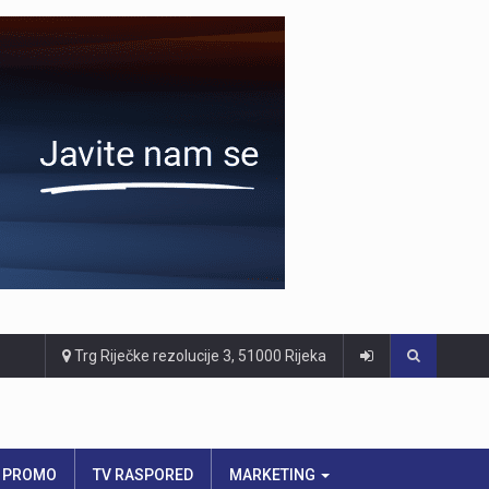
Trg Riječke rezolucije 3, 51000 Rijeka
PROMO
TV RASPORED
MARKETING