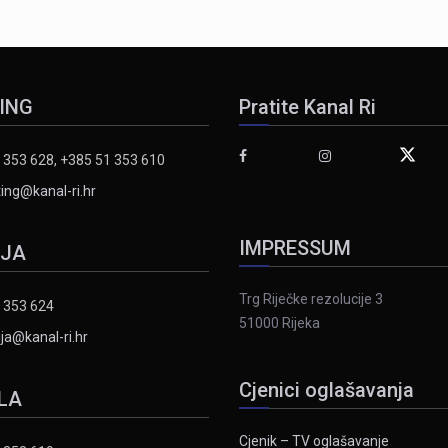
ING
Pratite Kanal Ri
 353 628, +385 51 353 610
ing@kanal-ri.hr
IMPRESSUM
IJA
Trg Riječke rezolucije 3
 353 624
51000 Rijeka
ja@kanal-ri.hr
Cjenici oglašavanja
LA
Cjenik – TV oglašavanje