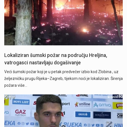
Lokaliziran šumski požar na području Hreljina,
vatrogasci nastavljaju dogašivanje
Veći šumski požar koji je u petak predvečer izbio kod Zlobina , uz
željezničku prugu Rijeka–Zagreb, tijekom noći je lokaliziran. Širenja
požara više…