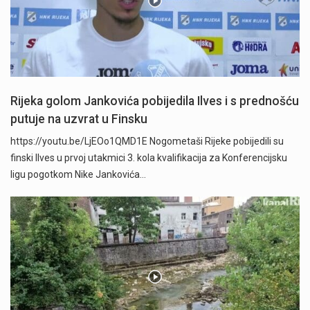
Rijeka golom Jankovića pobijedila Ilves i s prednošću
putuje na uzvrat u Finsku
https://youtu.be/LjEOo1QMD1E Nogometaši Rijeke pobijedili su
finski Ilves u prvoj utakmici 3. kola kvalifikacija za Konferencijsku
ligu pogotkom Nike Jankovića…