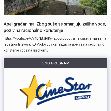
Apel građanima: Zbog suše se smanjuju zalihe vode,
poziv na racionalno korištenje
https://youtu.be/qV4DNBJPlKw Zbog dugotrajne suše i smanjenja
izdašnosti izvora, KD Vodovod i kanalizacija apelira na racionalno
korištenje vode na riječkom…
KINO PROGRAM