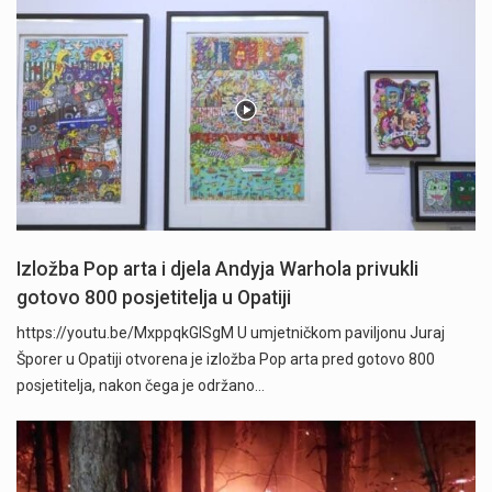
Izložba Pop arta i djela Andyja Warhola privukli
gotovo 800 posjetitelja u Opatiji
https://youtu.be/MxppqkGISgM U umjetničkom paviljonu Juraj
Šporer u Opatiji otvorena je izložba Pop arta pred gotovo 800
posjetitelja, nakon čega je održano…