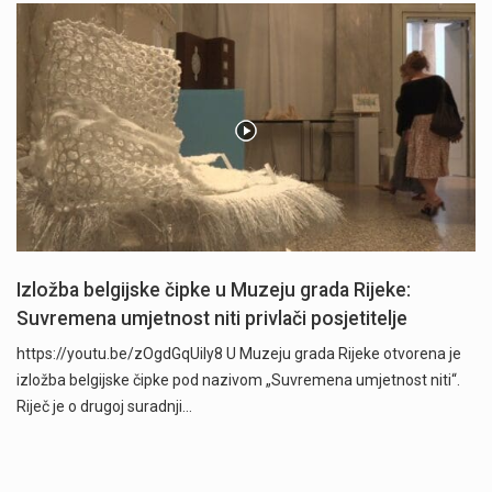
Izložba belgijske čipke u Muzeju grada Rijeke:
Suvremena umjetnost niti privlači posjetitelje
https://youtu.be/zOgdGqUily8 U Muzeju grada Rijeke otvorena je
izložba belgijske čipke pod nazivom „Suvremena umjetnost niti“.
Riječ je o drugoj suradnji…