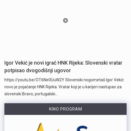
Igor Vekić je novi igrač HNK Rijeka: Slovenski vratar
potpisao dvogodišnji ugovor
https://youtu.be/OT6Ne0UuW2Y Slovenski nogometaš Igor Vekić
novo je pojačanje HNK Rijeka. Vratar koji je u karijeri nastupao za
slovenski Bravo, portugalski…
KINO PROGRAM