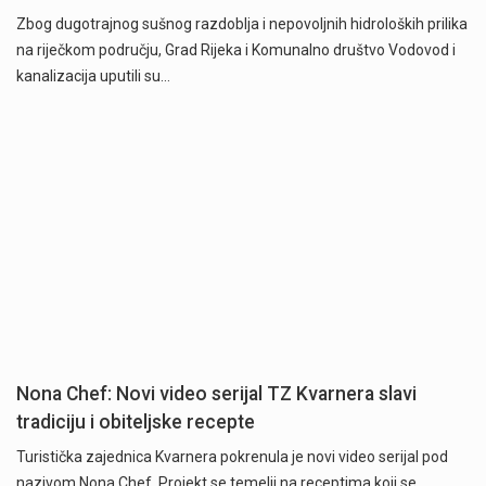
Zbog dugotrajnog sušnog razdoblja i nepovoljnih hidroloških prilika
na riječkom području, Grad Rijeka i Komunalno društvo Vodovod i
kanalizacija uputili su…
Nona Chef: Novi video serijal TZ Kvarnera slavi
tradiciju i obiteljske recepte
Turistička zajednica Kvarnera pokrenula je novi video serijal pod
nazivom Nona Chef. Projekt se temelji na receptima koji se